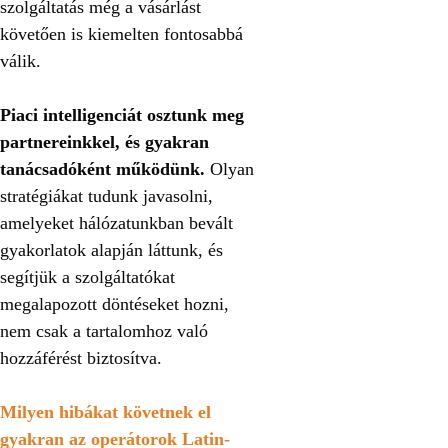
szolgáltatás még a vásárlást
követően is kiemelten fontosabbá
válik.
Piaci intelligenciát osztunk meg
partnereinkkel, és gyakran
tanácsadóként működünk.
Olyan
stratégiákat tudunk javasolni,
amelyeket hálózatunkban bevált
gyakorlatok alapján láttunk, és
segítjük a szolgáltatókat
megalapozott döntéseket hozni,
nem csak a tartalomhoz való
hozzáférést biztosítva.
Milyen hibákat követnek el
gyakran az operátorok Latin-