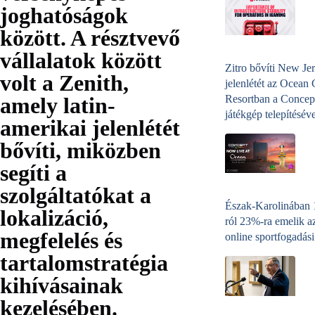
joghatóságok
között.
A résztvevő
vállalatok között
Zitro bővíti New Jer
volt a Zenith
,
jelenlétét az Ocean
amely latin-
Resortban a Concep
játékgép telepítéséve
amerikai jelenlétét
bővíti, miközben
segíti a
szolgáltatókat a
Észak-Karolinában
lokalizáció,
ról 23%-ra emelik a
megfelelés és
online sportfogadási
tartalomstratégia
kihívásainak
kezelésében.