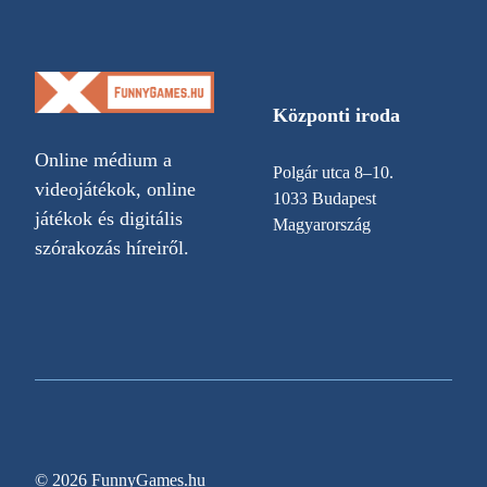
Központi iroda
Online médium a
Polgár utca 8–10.
videojátékok, online
1033 Budapest
játékok és digitális
Magyarország
szórakozás híreiről.
© 2026 FunnyGames.hu