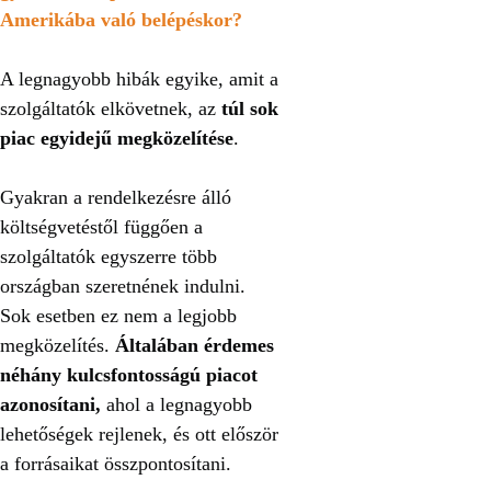
Amerikába való belépéskor?
A legnagyobb hibák egyike, amit a
szolgáltatók elkövetnek, az
túl sok
piac egyidejű megközelítése
.
Gyakran a rendelkezésre álló
költségvetéstől függően a
szolgáltatók egyszerre több
országban szeretnének indulni.
Sok esetben ez nem a legjobb
megközelítés.
Általában érdemes
néhány kulcsfontosságú piacot
azonosítani,
ahol a legnagyobb
lehetőségek rejlenek, és ott először
a forrásaikat összpontosítani.