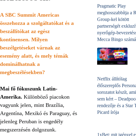
Pragmatic Play
meghosszabbítja a 
A SBC Summit Americas
Group-kel kötött
összehozza a szolgáltatókat és a
partnerségét exkluzí
beszállítókat az egész
nyerőgép-bevezetéss
kontinensen. Milyen
Mecca Bingo számá
beszélgetéseket várnak az
esemény alatt, és mely témák
dominálhatnak a
megbeszélésekben?
Netflix állítólag
élőszereplős Person
Mai fő fókuszunk Latin-
sorozatot készít, ami
Amerika.
Különböző piacokon
sem kért – Deadpoo
vagyunk jelen, mint Brazília,
rendezője és a Star 
Picard írója
Argentína, Mexikó és Paraguay, és
jelenleg Peruban is engedély
megszerzésén dolgozunk.
1xBet: mit igényel 