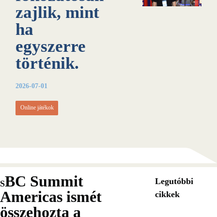
zajlik, mint
ha
egyszerre
történik.
2026-07-01
Online játékok
BC Summit
Legutóbbi
S
Americas ismét
cikkek
összehozta a