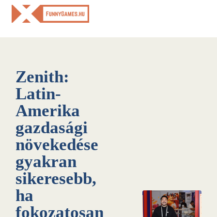
Skip
to
content
Zenith:
Latin-
Amerika
gazdasági
növekedése
gyakran
sikeresebb,
ha
fokozatosan