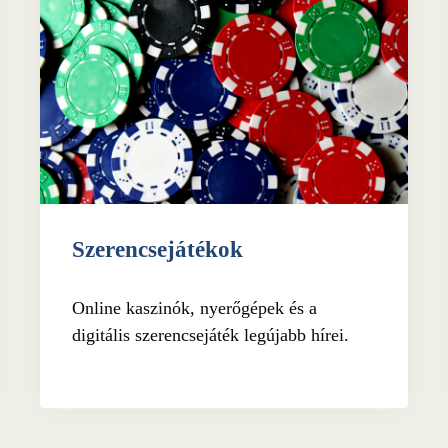
Szerencsejátékok
Online kaszinók, nyerőgépek és a
digitális szerencsejáték legújabb hírei.