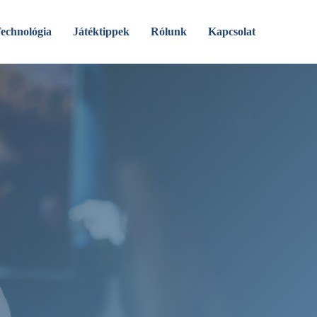
echnológia
Játéktippek
Rólunk
Kapcsolat