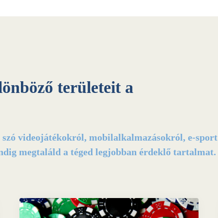
lönböző területeit a
n szó videojátékokról, mobilalkalmazásokról, e-spor
ndig megtaláld a téged legjobban érdeklő tartalmat.