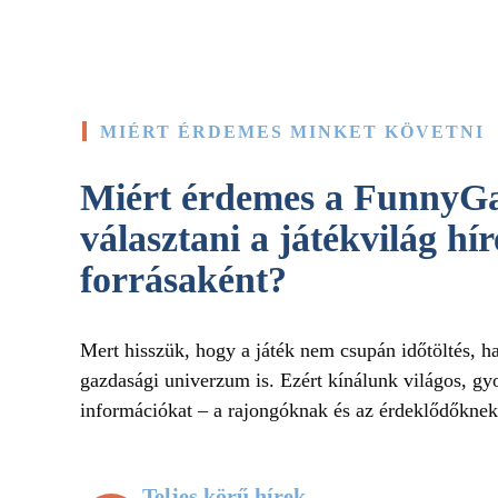
MIÉRT ÉRDEMES MINKET KÖVETNI
Miért érdemes a FunnyG
választani a játékvilág hí
forrásaként?
Mert hisszük, hogy a játék nem csupán időtöltés, h
gazdasági univerzum is. Ezért kínálunk világos, gy
információkat – a rajongóknak és az érdeklődőknek
Teljes körű hírek