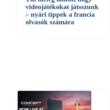
videojátékokat játsszunk
– nyári tippek a francia
olvasók számára