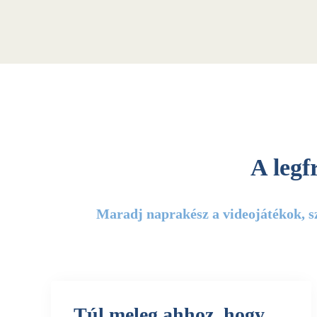
A legf
Maradj naprakész a videojátékok, sz
Túl meleg ahhoz, hogy