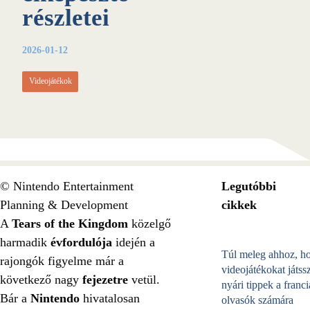
részletei
2026-01-12
Videojátékok
© Nintendo Entertainment
Legutóbbi
Planning & Development
cikkek
A
Tears of the Kingdom
közelgő
harmadik
évfordulója
idején a
Túl meleg ahhoz, h
rajongók figyelme már a
videojátékokat játss
következő nagy
fejezetre
vetül.
nyári tippek a franci
Bár a
Nintendo
hivatalosan
olvasók számára