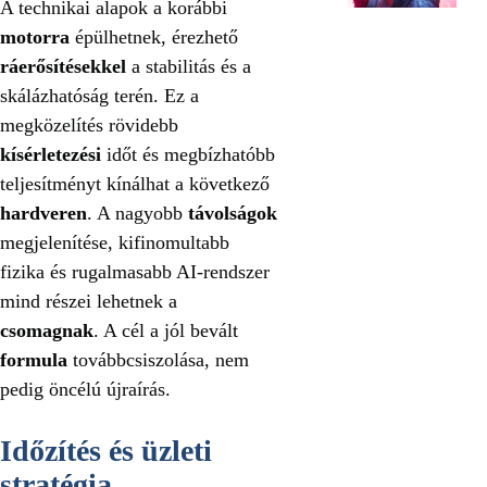
A technikai alapok a korábbi
motorra
épülhetnek, érezhető
ráerősítésekkel
a stabilitás és a
skálázhatóság terén. Ez a
megközelítés rövidebb
kísérletezési
időt és megbízhatóbb
teljesítményt kínálhat a következő
hardveren
. A nagyobb
távolságok
megjelenítése, kifinomultabb
fizika és rugalmasabb AI-rendszer
mind részei lehetnek a
csomagnak
. A cél a jól bevált
formula
továbbcsiszolása, nem
pedig öncélú újraírás.
Időzítés és üzleti
stratégia