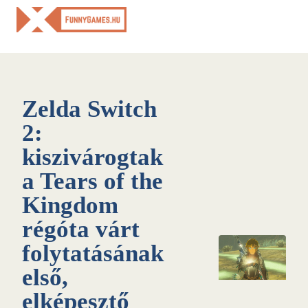
Skip
to
content
Zelda Switch
2:
kiszivárogtak
a Tears of the
Kingdom
régóta várt
folytatásának
első,
elképesztő