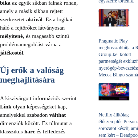
egyszerre történik.
bika
az egyik síkban falnak rohan,
amely a másik síkban rejtett
szerkezetet
aktivál
. Ez a logikai
háló a fejtörőket látványosan
mélyítené
, és magasabb szintű
Pragmatic Play
problémamegoldást várna a
meghosszabbítja a 
játékostól
.
Group-kel kötött
partnerségét exkluzí
nyerőgép-bevezetéss
Új erők a valóság
Mecca Bingo számá
meghajlítására
A kiszivárgott információk szerint
Link
olyan képességeket kap,
amelyekkel szabadon
válthat
Netflix állítólag
élőszereplős Person
dimenziók között. Ez túlmutat a
sorozatot készít, ami
klasszikus
harc
és felfedezés
sem kért – Deadpoo