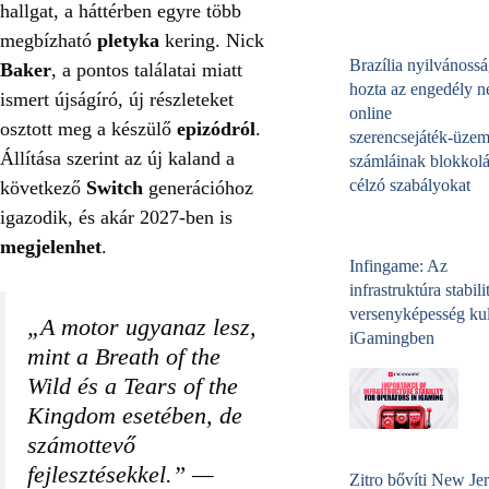
hallgat, a háttérben egyre több
megbízható
pletyka
kering. Nick
Brazília nyilvánossá
Baker
, a pontos találatai miatt
hozta az engedély né
ismert újságíró, új részleteket
online
osztott meg a készülő
epizódról
.
szerencsejáték‑üzem
Állítása szerint az új kaland a
számláinak blokkolá
célzó szabályokat
következő
Switch
generációhoz
igazodik, és akár 2027-ben is
megjelenhet
.
Infingame: Az
infrastruktúra stabili
versenyképesség kul
„A motor ugyanaz lesz,
iGamingben
mint a Breath of the
Wild és a Tears of the
Kingdom esetében, de
számottevő
fejlesztésekkel.” —
Zitro bővíti New Jer