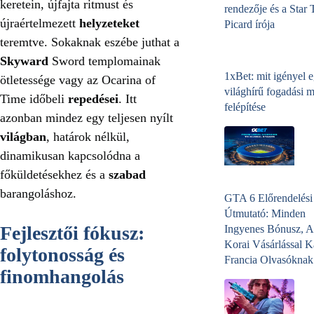
keretein, újfajta ritmust és
rendezője és a Star 
újraértelmezett
helyzeteket
Picard írója
teremtve. Sokaknak eszébe juthat a
Skyward
Sword templomainak
1xBet: mit igényel 
ötletessége vagy az Ocarina of
világhírű fogadási 
Time időbeli
repedései
. Itt
felépítése
azonban mindez egy teljesen nyílt
világban
, határok nélkül,
dinamikusan kapcsolódna a
főküldetésekhez és a
szabad
barangoláshoz.
GTA 6 Előrendelési
Útmutató: Minden
Fejlesztői fókusz:
Ingyenes Bónusz, A
Korai Vásárlással K
folytonosság és
Francia Olvasóknak
finomhangolás