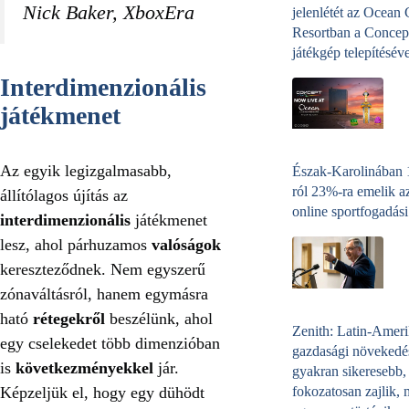
Nick Baker, XboxEra
jelenlétét az Ocean
Resortban a Concep
játékgép telepítéséve
Interdimenzionális
játékmenet
Az egyik legizgalmasabb,
Észak-Karolinában
ról 23%-ra emelik a
állítólagos újítás az
online sportfogadási
interdimenzionális
játékmenet
lesz, ahol párhuzamos
valóságok
kereszteződnek. Nem egyszerű
zónaváltásról, hanem egymásra
ható
rétegekről
beszélünk, ahol
Zenith: Latin-Amer
egy cselekedet több dimenzióban
gazdasági növekedé
is
következményekkel
jár.
gyakran sikeresebb,
fokozatosan zajlik, 
Képzeljük el, hogy egy dühödt