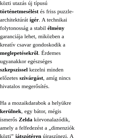
közti utazás új típusú
történetmesélést
és friss puzzle-
architektúrát
ígér
. A technikai
folytonosság a stabil
élmény
garanciája lehet, miközben a
kreatív csavar gondoskodik a
meglepetésekről
. Érdemes
ugyanakkor egészséges
szkepszissel
kezelni minden
előzetes
szivárgást
, amíg nincs
hivatalos megerősítés.
Ha a mozaikdarabok a helyükre
kerülnek
, egy bátor, mégis
ismerős
Zelda
körvonalazódik,
amely a felfedezést a „dimenziók
közti”
játszótéren
újraszínezi. A