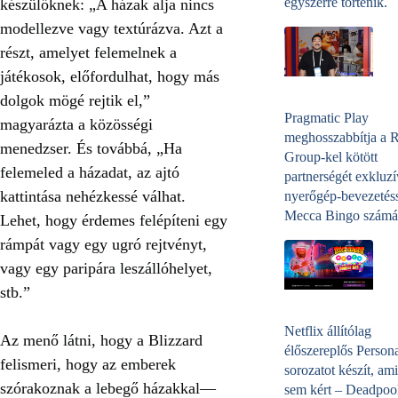
egyszerre történik.
készülőknek: „A házak alja nincs
modellezve vagy textúrázva. Azt a
részt, amelyet felemelnek a
játékosok, előfordulhat, hogy más
dolgok mögé rejtik el,”
Pragmatic Play
magyarázta a közösségi
meghosszabbítja a 
menedzser. És továbbá, „Ha
Group-kel kötött
felemeled a házadat, az ajtó
partnerségét exkluzí
kattintása nehézkessé válhat.
nyerőgép-bevezetéss
Mecca Bingo számá
Lehet, hogy érdemes felépíteni egy
rámpát vagy egy ugró rejtvényt,
vagy egy paripára leszállóhelyet,
stb.”
Netflix állítólag
Az menő látni, hogy a Blizzard
élőszereplős Person
felismeri, hogy az emberek
sorozatot készít, ami
szórakoznak a lebegő házakkal—
sem kért – Deadpoo