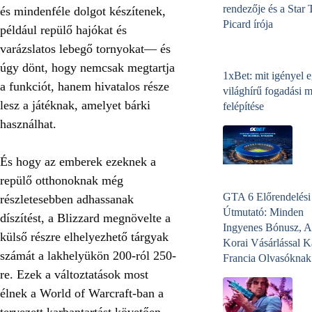
rendezője és a Star 
és mindenféle dolgot készítenek,
Picard írója
például repülő hajókat és
varázslatos lebegő tornyokat— és
úgy dönt, hogy nemcsak megtartja
1xBet: mit igényel 
a funkciót, hanem hivatalos része
világhírű fogadási 
lesz a játéknak, amelyet bárki
felépítése
használhat.
És hogy az emberek ezeknek a
repülő otthonoknak még
GTA 6 Előrendelési
részletesebben adhassanak
Útmutató: Minden
díszítést, a Blizzard megnövelte a
Ingyenes Bónusz, A
külső részre elhelyezhető tárgyak
Korai Vásárlással K
számát a lakhelyükön 200-ról 250-
Francia Olvasóknak
re. Ezek a változtatások most
élnek a World of Warcraft-ban a
tervezett karbantartást követően.