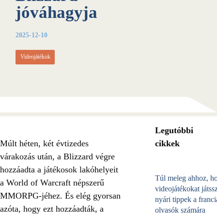
jóváhagyja
2025-12-10
Videojátékok
Legutóbbi
Múlt héten, két évtizedes
cikkek
várakozás után, a Blizzard végre
hozzáadta a játékosok lakóhelyeit
Túl meleg ahhoz, h
a World of Warcraft népszerű
videojátékokat játss
MMORPG-jéhez. És elég gyorsan
nyári tippek a franci
azóta, hogy ezt hozzáadták, a
olvasók számára