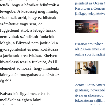
jelenlétét az Ocean
tették, hogy a házaikat felhúzzák a
Resortban a Concep
levegőbe. A közösség még mindig
játékgép telepítéséve
vitatkozik arról, hogy ez hibának
számított-e vagy sem, de
függetlenül attól, a lebegő házak
nem voltak szándékolt funkciók.
Mégis, a Blizzard nem javítja ki a
Észak-Karolinában
gyorsgombokat és nem korlátozza
ról 23%-ra emelik a
online sportfogadási
a játékosok kreativitását. Ehelyett
hivatalossá teszi a funkciót, és UI
elemeket ad hozzá, hogy mindenki
könnyedén mozgathassa a házát az
ég felé.
Zenith: Latin-Amer
gazdasági növekedé
Kaivax két figyelmeztetést is
gyakran sikeresebb,
mellékelt az égben lakni
fokozatosan zajlik, 