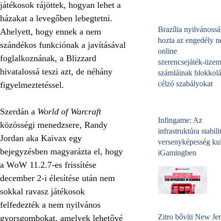
játékosok rájöttek, hogyan lehet a
házakat a levegőben lebegtetni.
Brazília nyilvánossá
Ahelyett, hogy ennek a nem
hozta az engedély né
szándékos funkciónak a javításával
online
foglalkoznának, a Blizzard
szerencsejáték‑üzem
hivatalossá teszi azt, de néhány
számláinak blokkolá
célzó szabályokat
figyelmeztetéssel.
Szerdán a
World of Warcraft
Infingame: Az
közösségi menedzsere, Randy
infrastruktúra stabili
Jordan aka Kaivax egy
versenyképesség kul
bejegyzésben magyarázta el, hogy
iGamingben
a WoW 11.2.7-es frissítése
december 2-i élesítése után nem
sokkal ravasz játékosok
felfedezték a nem nyilvános
Zitro bővíti New Jer
gyorsgombokat, amelyek lehetővé