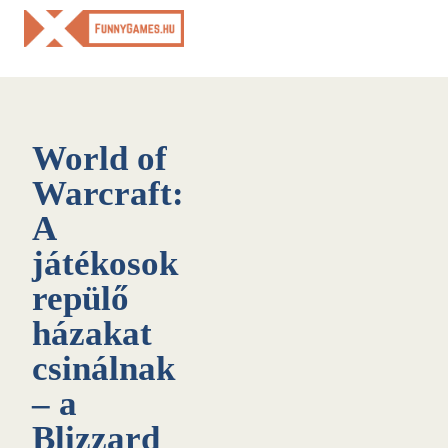
Skip
to
content
World of
Warcraft:
A
játékosok
repülő
házakat
csinálnak
– a
Blizzard