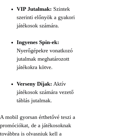
VIP Jutalmak:
Szintek
szerinti előnyök a gyakori
játékosok számára.
Ingyenes Spin-ek:
Nyerőgépekre vonatkozó
jutalmak meghatározott
játékokra kötve.
Verseny Díjak:
Aktív
játékosok számára vezető
táblás jutalmak.
A mobil gyorsan érthetővé teszi a
promóciókat, de a játékosoknak
továbbra is olvasniuk kell a