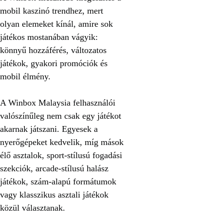
mobil kaszinó trendhez, mert
olyan elemeket kínál, amire sok
játékos mostanában vágyik:
könnyű hozzáférés, változatos
játékok, gyakori promóciók és
mobil élmény.
A Winbox Malaysia felhasználói
valószínűleg nem csak egy játékot
akarnak játszani. Egyesek a
nyerőgépeket kedvelik, míg mások
élő asztalok, sport-stílusú fogadási
szekciók, arcade-stílusú halász
játékok, szám-alapú formátumok
vagy klasszikus asztali játékok
közül választanak.