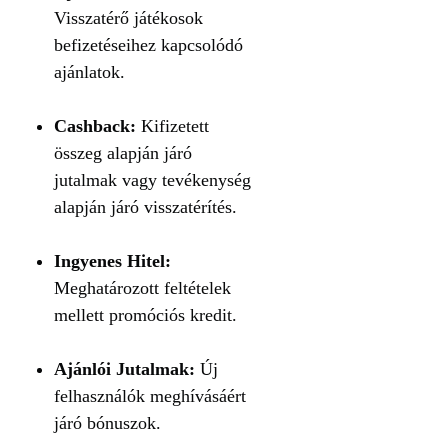
Visszatérő játékosok
befizetéseihez kapcsolódó
ajánlatok.
Cashback:
Kifizetett
összeg alapján járó
jutalmak vagy tevékenység
alapján járó visszatérítés.
Ingyenes Hitel:
Meghatározott feltételek
mellett promóciós kredit.
Ajánlói Jutalmak:
Új
felhasználók meghívásáért
járó bónuszok.