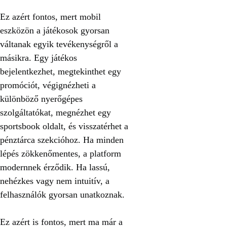
Ez azért fontos, mert mobil
eszközön a játékosok gyorsan
váltanak egyik tevékenységről a
másikra. Egy játékos
bejelentkezhet, megtekinthet egy
promóciót, végignézheti a
különböző nyerőgépes
szolgáltatókat, megnézhet egy
sportsbook oldalt, és visszatérhet a
pénztárca szekcióhoz. Ha minden
lépés zökkenőmentes, a platform
modernnek érződik. Ha lassú,
nehézkes vagy nem intuitív, a
felhasználók gyorsan unatkoznak.
Ez azért is fontos, mert ma már a