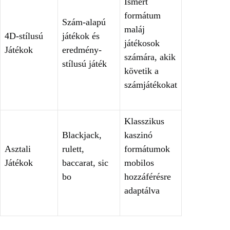
Ismert
formátum
Szám-alapú
maláj
4D-stílusú
játékok és
játékosok
Játékok
eredmény-
számára, akik
stílusú játék
követik a
számjátékokat
Klasszikus
Blackjack,
kaszinó
Asztali
rulett,
formátumok
Játékok
baccarat, sic
mobilos
bo
hozzáférésre
adaptálva