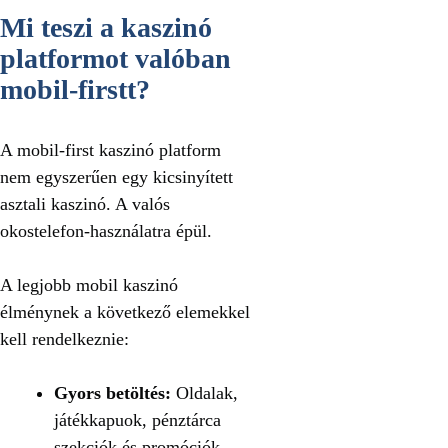
Mi teszi a kaszinó
platformot valóban
mobil-firstt?
A mobil-first kaszinó platform
nem egyszerűen egy kicsinyített
asztali kaszinó. A valós
okostelefon-használatra épül.
A legjobb mobil kaszinó
élménynek a következő elemekkel
kell rendelkeznie:
Gyors betöltés:
Oldalak,
játékkapuok, pénztárca
szekciók és promóciók