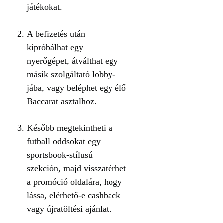
játékokat.
A befizetés után
kipróbálhat egy
nyerőgépet, átválthat egy
másik szolgáltató lobby-
jába, vagy beléphet egy élő
Baccarat asztalhoz.
Később megtekintheti a
futball oddsokat egy
sportsbook-stílusú
szekción, majd visszatérhet
a promóció oldalára, hogy
lássa, elérhető-e cashback
vagy újratöltési ajánlat.