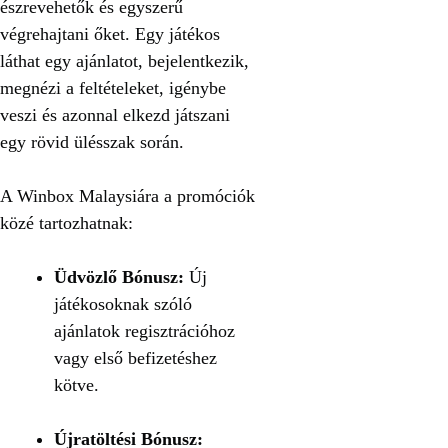
észrevehetők és egyszerű
végrehajtani őket. Egy játékos
láthat egy ajánlatot, bejelentkezik,
megnézi a feltételeket, igénybe
veszi és azonnal elkezd játszani
egy rövid ülésszak során.
A Winbox Malaysiára a promóciók
közé tartozhatnak:
Üdvözlő Bónusz:
Új
játékosoknak szóló
ajánlatok regisztrációhoz
vagy első befizetéshez
kötve.
Újra­töltési Bónusz: