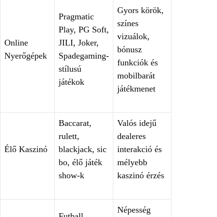
Gyors körök,
Pragmatic
színes
Play, PG Soft,
vizuálok,
Online
JILI, Joker,
bónusz
Nyerőgépek
Spadegaming-
funkciók és
stílusú
mobilbarát
játékok
játékmenet
Baccarat,
Valós idejű
rulett,
dealeres
Élő Kaszinó
blackjack, sic
interakció és
bo, élő játék
mélyebb
show-k
kaszinó érzés
Népesség
Futball