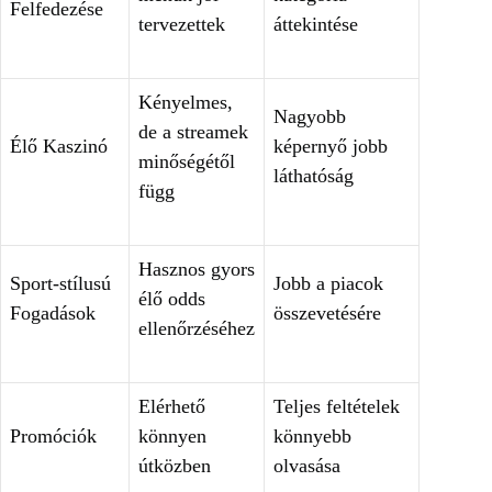
Felfedezése
tervezettek
áttekintése
Kényelmes,
Nagyobb
de a streamek
Élő Kaszinó
képernyő jobb
minőségétől
láthatóság
függ
Hasznos gyors
Sport-stílusú
Jobb a piacok
élő odds
Fogadások
összevetésére
ellenőrzéséhez
Elérhető
Teljes feltételek
Promóciók
könnyen
könnyebb
útközben
olvasása