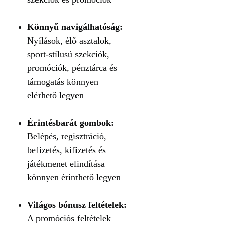
Könnyű navigálhatóság:
Nyílások, élő asztalok,
sport-stílusú szekciók,
promóciók, pénztárca és
támogatás könnyen
elérhető legyen
Érintésbarát gombok:
Belépés, regisztráció,
befizetés, kifizetés és
játékmenet elindítása
könnyen érinthető legyen
Világos bónusz feltételek:
A promóciós feltételek