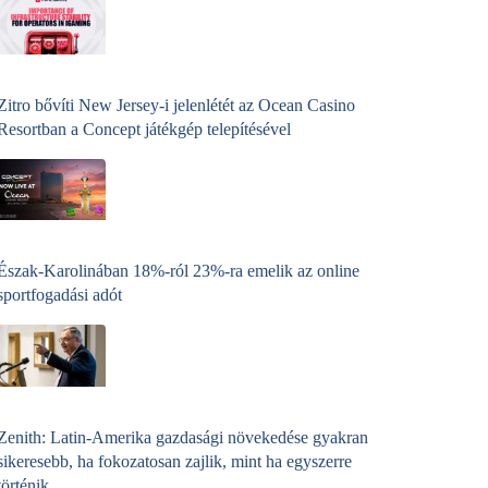
Zitro bővíti New Jersey-i jelenlétét az Ocean Casino
Resortban a Concept játékgép telepítésével
Észak-Karolinában 18%-ról 23%-ra emelik az online
sportfogadási adót
Zenith: Latin-Amerika gazdasági növekedése gyakran
sikeresebb, ha fokozatosan zajlik, mint ha egyszerre
történik.