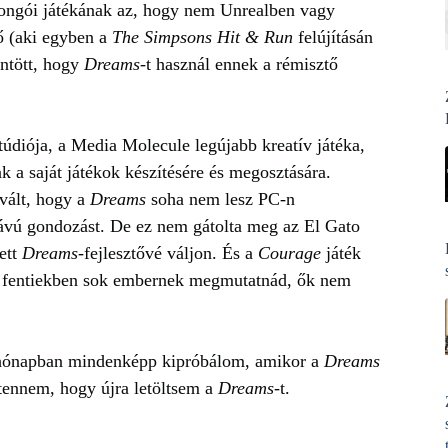
jongói játékának az, hogy nem Unrealben vagy
ő (aki egyben a
The
Simpsons Hit & Run
felújításán
öntött, hogy
Dreams
-t használ ennek a rémisztő
túdiója, a Media Molecule legújabb kreatív játéka,
ak a saját játékok készítésére és megosztására.
 vált, hogy a
Dreams
soha nem lesz PC-n
ávú gondozást. De ez nem gátolta meg az El Gato
ett
Dreams
-fejlesztővé váljon. És a
Courage
játék
t a fentiekben sok embernek megmutatnád, ők nem
a hónapban mindenképp kipróbálom, amikor a
Dreams
tennem, hogy újra letöltsem a
Dreams
-t.