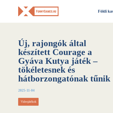
Skip
to
Földi ka
content
Új, rajongók által
készített Courage a
Gyáva Kutya játék –
tökéletesnek és
hátborzongatónak tűnik
2025-11-04
Videojátékok