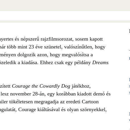
nyertes és népszerű rajzfilmsorozat, sosem kapott
már több mint 23 éve szünetel, valószínűtlen, hogy
keményen dolgozik azon, hogy megvalósítsa a
közeledik a kiadása. Ehhez csak egy példány
Dreams
zített
Courage the Cowardly Dog
játékhoz,
tő lesz november 28-án, egy korábban kiadott demó és
ailer tökéletesen megragadja az eredeti Cartoon
ulatát, Courage kiáltásával és olyan szörnyekkel,