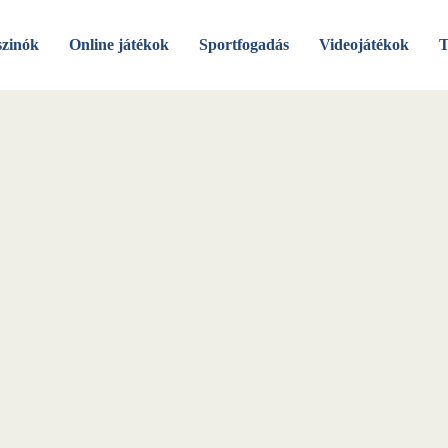
szinók
Online játékok
Sportfogadás
Videojátékok
T