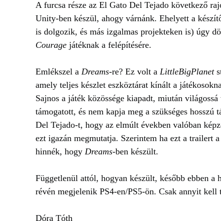
A furcsa része az El Gato Del Tejado következő ra
Unity-ben készül, ahogy várnánk. Ehelyett a készít
is dolgozik, és más izgalmas projekteken is) úgy d
Courage
játéknak a felépítésére.
Emlékszel a
Dreams
-re? Ez volt a
LittleBigPlanet
s
amely teljes készlet eszköztárat kínált a játékosokn
Sajnos a játék közössége kiapadt, miután világossá
támogatott, és nem kapja meg a szükséges hosszú t
Del Tejado-t, hogy az elmúlt években valóban képz
ezt igazán megmutatja. Szerintem ha ezt a trailer
hinnék, hogy
Dreams
-ben készült.
Függetlenül attól, hogyan készült, később ebben 
révén megjelenik PS4-en/PS5-ön. Csak annyit kell 
Dóra Tóth