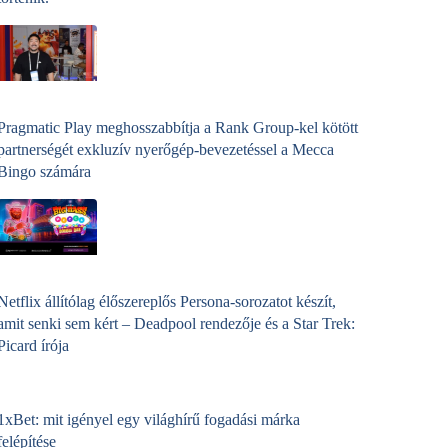
Pragmatic Play meghosszabbítja a Rank Group-kel kötött
partnerségét exkluzív nyerőgép-bevezetéssel a Mecca
Bingo számára
Netflix állítólag élőszereplős Persona-sorozatot készít,
amit senki sem kért – Deadpool rendezője és a Star Trek:
Picard írója
1xBet: mit igényel egy világhírű fogadási márka
felépítése