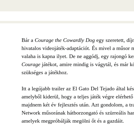
Bár a
Courage the Cowardly Dog
egy szeretett, díj
hivatalos videojáték‑adaptációt. És mivel a műsor 
valaha is kapna ilyet. De ne aggódj, egy rajongó 
Courage
játékot, amire mindig is vágytál, és már 
szükséges a játékhoz.
Itt a legújabb trailer az El Gato Del Tejado által kés
amelyből kiderül, hogy a teljes játék végre elérhe
majdnem két év fejlesztés után. Azt gondolom, a tr
Network műsorának hátborzongató és szürreális hang
amelyek megpróbálják megölni őt és a gazdáit.