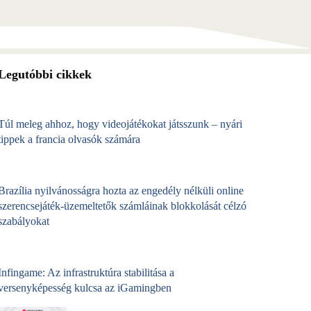
Legutóbbi cikkek
Túl meleg ahhoz, hogy videojátékokat játsszunk – nyári
tippek a francia olvasók számára
Brazília nyilvánosságra hozta az engedély nélküli online
szerencsejáték‑üzemeltetők számláinak blokkolását célzó
szabályokat
Infingame: Az infrastruktúra stabilitása a
versenyképesség kulcsa az iGamingben