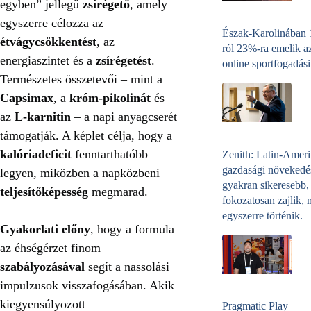
egyben” jellegű
zsírégető
, amely
egyszerre célozza az
Észak-Karolinában
étvágycsökkentést
, az
ról 23%-ra emelik a
energiaszintet és a
zsírégetést
.
online sportfogadási
Természetes összetevői – mint a
Capsimax
, a
króm‑pikolinát
és
az
L‑karnitin
– a napi anyagcserét
támogatják. A képlet célja, hogy a
kalóriadeficit
fenntarthatóbb
Zenith: Latin-Amer
gazdasági növekedé
legyen, miközben a napközbeni
gyakran sikeresebb,
teljesítőképesség
megmarad.
fokozatosan zajlik, 
egyszerre történik.
Gyakorlati előny
, hogy a formula
az éhségérzet finom
szabályozásával
segít a nassolási
impulzusok visszafogásában. Akik
kiegyensúlyozott
Pragmatic Play