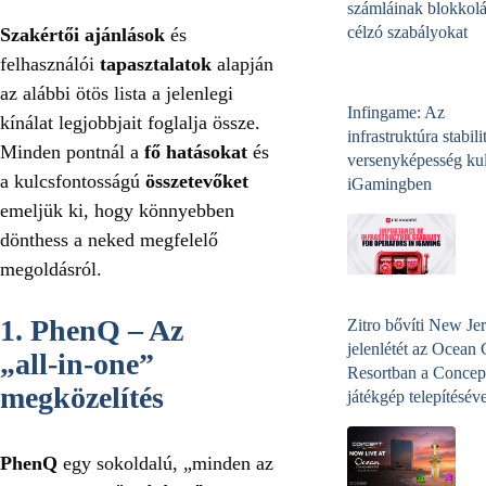
számláinak blokkolá
célzó szabályokat
Szakértői ajánlások
és
felhasználói
tapasztalatok
alapján
az alábbi ötös lista a jelenlegi
Infingame: Az
kínálat legjobbjait foglalja össze.
infrastruktúra stabili
Minden pontnál a
fő hatásokat
és
versenyképesség kul
a kulcsfontosságú
összetevőket
iGamingben
emeljük ki, hogy könnyebben
dönthess a neked megfelelő
megoldásról.
1. PhenQ – Az
Zitro bővíti New Jer
jelenlétét az Ocean
„all‑in‑one”
Resortban a Concep
megközelítés
játékgép telepítéséve
PhenQ
egy sokoldalú, „minden az