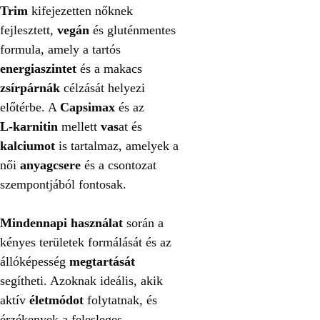
Trim
kifejezetten nőknek
fejlesztett,
vegán
és gluténmentes
formula, amely a tartós
energiaszintet
és a makacs
zsírpárnák
célzását helyezi
előtérbe. A
Capsimax
és az
L‑karnitin
mellett
vas
at és
kalciumot
is tartalmaz, amelyek a
női
anyagcsere
és a csontozat
szempontjából fontosak.
Mindennapi használat
során a
kényes területek formálását és az
állóképesség
megtartását
segítheti. Azoknak ideális, akik
aktív
életmódot
folytatnak, és
érzékenyek a felesleges