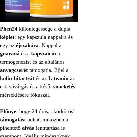
Phen24
különlegessége a dupla
képlet
: egy kapszula nappalra és
egy az
éjszakára
. Nappal a
guaraná
és a
kapszaicin
a
termogenezist és az általános
anyagcserét
támogatja. Éjjel a
kolin‑bitartrát
és az
L‑teanin
az
esti sóvárgás és a késői
snackelés
mérséklésére fókuszál.
Előnye
, hogy 24 órás, „körkörös”
támogatást
adhat, miközben a
pihentető
alvás
fenntartása is
szempont. Ideális mindazoknak,