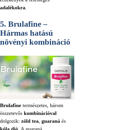
adalékokra
.
5. Brulafine –
Hármas hatású
növényi kombináció
Brulafine
természetes, három
összetevős
kombinációval
dolgozik:
zöld tea
,
guaraná
és
kóla dió
. A guaraná