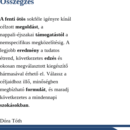
Összegzés
A fenti ötös
sokféle igényre kínál
célzott
megoldást
, a
nappali‑éjszakai
támogatástól
a
nemspecifikus megközelítésig. A
legjobb
eredmény
a tudatos
étrend, következetes
edzés
és
okosan megválasztott kiegészítő
hármasával érhető el. Válassz a
céljaidhoz illő, minőségben
megbízható
formulát
, és maradj
következetes a mindennapi
szokásokban
.
Dóra Tóth