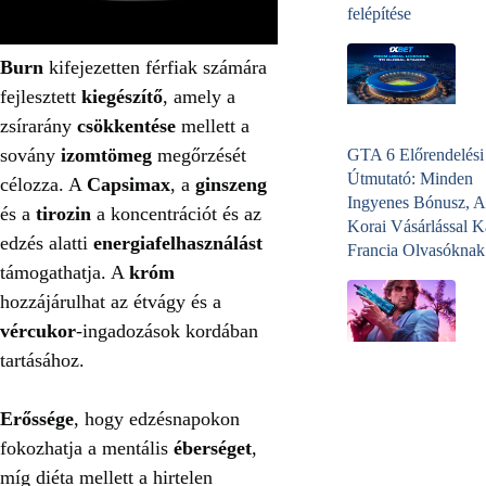
felépítése
Burn
kifejezetten férfiak számára
fejlesztett
kiegészítő
, amely a
zsírarány
csökkentése
mellett a
sovány
izomtömeg
megőrzését
GTA 6 Előrendelési
Útmutató: Minden
célozza. A
Capsimax
, a
ginszeng
Ingyenes Bónusz, A
és a
tirozin
a koncentrációt és az
Korai Vásárlással K
edzés alatti
energiafelhasználást
Francia Olvasóknak
támogathatja. A
króm
hozzájárulhat az étvágy és a
vércukor
‑ingadozások kordában
tartásához.
Erőssége
, hogy edzésnapokon
fokozhatja a mentális
éberséget
,
míg diéta mellett a hirtelen