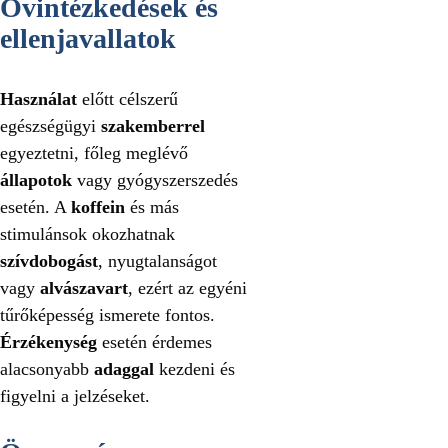
Óvintézkedések és
ellenjavallatok
Használat
előtt célszerű
egészségügyi
szakemberrel
egyeztetni, főleg meglévő
állapotok
vagy gyógyszerszedés
esetén. A
koffein
és más
stimulánsok okozhatnak
szívdobogást
, nyugtalanságot
vagy
alvászavart
, ezért az egyéni
tűrőképesség ismerete fontos.
Érzékenység
esetén érdemes
alacsonyabb
adaggal
kezdeni és
figyelni a jelzéseket.