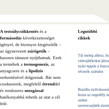
A testsúlycsökkentés
és a
Legutóbbi
formásodás
következetességet
cikkek
igényel, de bizonyos kiegészítők –
az úgynevezett
zsírégetők
–
Túl meleg ahhoz, h
hasznos támaszt nyújthatnak. Ezek
videojátékokat játss
a termékek a
termogenezis
, az
nyári tippek a franci
anyagcsere és a
lipolízis
olvasók számára
serkentésével dolgoznak. Bár nem
csodaszerek, megfelelő
étrend
del
Brazília nyilvánossá
és rendszeres
mozgással
hozta az engedély né
hatékonyabbá tehetik az utat a cél
online
felé.
szerencsejáték‑üzem