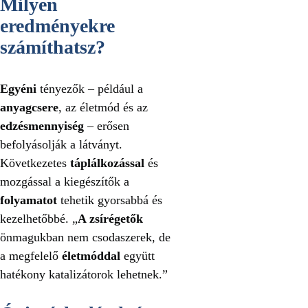
Milyen
eredményekre
számíthatsz?
Egyéni
tényezők – például a
anyagcsere
, az életmód és az
edzésmennyiség
– erősen
befolyásolják a látványt.
Következetes
táplálkozással
és
mozgással a kiegészítők a
folyamatot
tehetik gyorsabbá és
kezelhetőbbé. „
A zsírégetők
önmagukban nem csodaszerek, de
a megfelelő
életmóddal
együtt
hatékony katalizátorok lehetnek.”