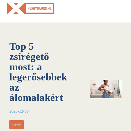
Skip
to
content
Top 5
zsírégető
most: a
legerősebbek
az
álomalakért
2025-12-08
Egyéb