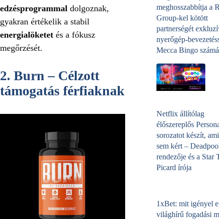
meghosszabbítja a 
edzésprogrammal
dolgoznak,
Group-kel kötött
gyakran értékelik a stabil
partnerségét exkluzí
energialöketet
és a fókusz
nyerőgép-bevezetéss
megőrzését.
Mecca Bingo számá
2. Burn – Célzott
támogatás férfiaknak
Netflix állítólag
élőszereplős Person
sorozatot készít, ami
sem kért – Deadpoo
rendezője és a Star 
Picard írója
1xBet: mit igényel 
világhírű fogadási 