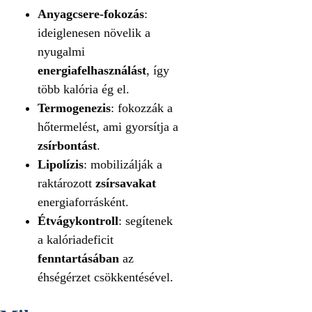
Anyagcsere‑fokozás
:
ideiglenesen növelik a
nyugalmi
energiafelhasználást
, így
több kalória ég el.
Termogenezis
: fokozzák a
hőtermelést, ami gyorsítja a
zsírbontást
.
Lipolízis
: mobilizálják a
raktározott
zsírsavakat
energiaforrásként.
Étvágykontroll
: segítenek
a kalóriadeficit
fenntartásában
az
éhségérzet csökkentésével.