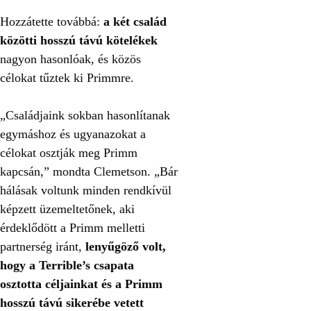
Hozzátette továbbá:
a két család
közötti hosszú távú kötelékek
nagyon hasonlóak, és közös
célokat tűztek ki Primmre.
„Családjaink sokban hasonlítanak
egymáshoz és ugyanazokat a
célokat osztják meg Primm
kapcsán,” mondta Clemetson. „Bár
hálásak voltunk minden rendkívül
képzett üzemeltetőnek, aki
érdeklődött a Primm melletti
partnerség iránt,
lenyűgöző volt,
hogy a Terrible’s csapata
osztotta céljainkat és a Primm
hosszú távú sikerébe vetett