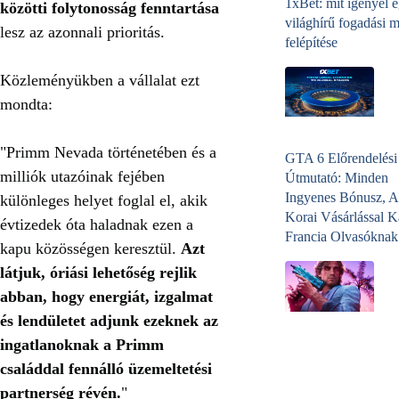
1xBet: mit igényel 
közötti folytonosság fenntartása
világhírű fogadási 
lesz az azonnali prioritás.
felépítése
Közleményükben a vállalat ezt
mondta:
"Primm Nevada történetében és a
GTA 6 Előrendelési
milliók utazóinak fejében
Útmutató: Minden
Ingyenes Bónusz, A
különleges helyet foglal el, akik
Korai Vásárlással K
évtizedek óta haladnak ezen a
Francia Olvasóknak
kapu közösségen keresztül.
Azt
látjuk, óriási lehetőség rejlik
abban, hogy energiát, izgalmat
és lendületet adjunk ezeknek az
ingatlanoknak a Primm
családdal fennálló üzemeltetési
partnerség révén.
"