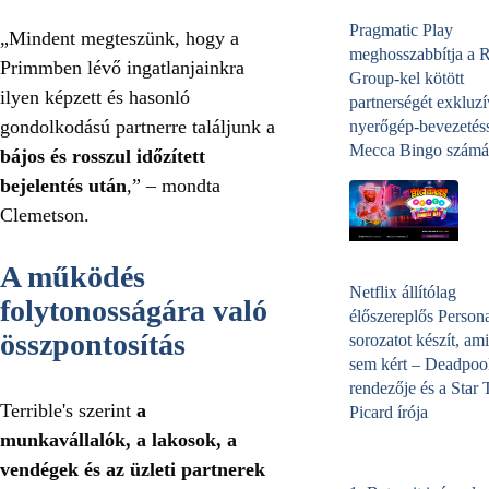
Pragmatic Play
„Mindent megteszünk, hogy a
meghosszabbítja a 
Primmben lévő ingatlanjainkra
Group-kel kötött
ilyen képzett és hasonló
partnerségét exkluzí
gondolkodású partnerre találjunk a
nyerőgép-bevezetéss
Mecca Bingo számá
bájos és rosszul időzített
bejelentés után
,” – mondta
Clemetson.
A működés
Netflix állítólag
folytonosságára való
élőszereplős Person
összpontosítás
sorozatot készít, ami
sem kért – Deadpoo
rendezője és a Star 
Terrible's szerint
a
Picard írója
munkavállalók, a lakosok, a
vendégek és az üzleti partnerek