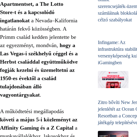
Apartmentset, a The Lotto
szerencsejáték‑üzem
Store-t és a kapcsolódó
számláinak blokkolá
célzó szabályokat
ingatlanokat
a Nevada–Kalifornia
határán fekvő közösségben. A
Primm család kedden jelentette be
Infingame: Az
az egyezményt, mondván,
hogy a
infrastruktúra stabili
Las Vegas-i székhelyű céggel és a
versenyképesség kul
Herbst családdal együttműködve
iGamingben
fogják kezelni és üzemeltetni az
1950-es évektől a család
tulajdonában álló
vagyontárgyakat
.
Zitro bővíti New Jer
jelenlétét az Ocean
A működtetési megállapodás
Resortban a Concep
követi a május 5-i közleményt az
játékgép telepítéséve
Affinity Gaming és a Z Capital
a
munkavállalókhoz, lakosokhoz és