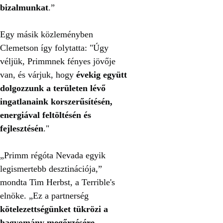
bizalmunkat
.”
Egy másik közleményben
Clemetson így folytatta: "Úgy
véljük, Primmnek fényes jövője
van, és várjuk, hogy
évekig együtt
dolgozzunk a területen lévő
ingatlanaink korszerűsítésén,
energiával feltöltésén és
fejlesztésén
."
„Primm régóta Nevada egyik
legismertebb desztinációja,”
mondta Tim Herbst, a Terrible's
elnöke. „Ez a partnerség
kötelezettségünket tükrözi a
hagyomány megőrzésére,