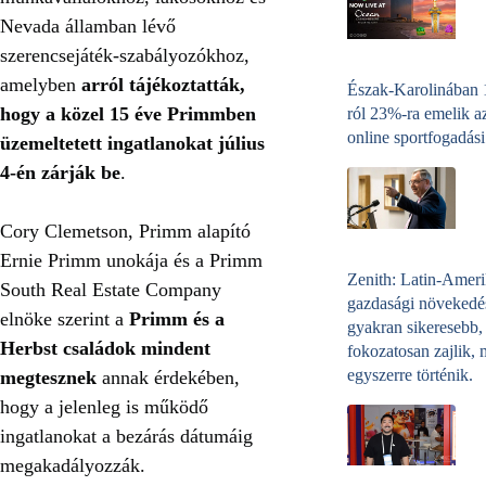
Nevada államban lévő
szerencsejáték-szabályozókhoz,
amelyben
arról tájékoztatták,
Észak-Karolinában
hogy a közel 15 éve Primmben
ról 23%-ra emelik a
online sportfogadási
üzemeltetett ingatlanokat július
4-én zárják be
.
Cory Clemetson, Primm alapító
Ernie Primm unokája és a Primm
Zenith: Latin-Amer
South Real Estate Company
gazdasági növekedé
elnöke szerint a
Primm és a
gyakran sikeresebb,
Herbst családok mindent
fokozatosan zajlik, 
egyszerre történik.
megtesznek
annak érdekében,
hogy a jelenleg is működő
ingatlanokat a bezárás dátumáig
megakadályozzák.