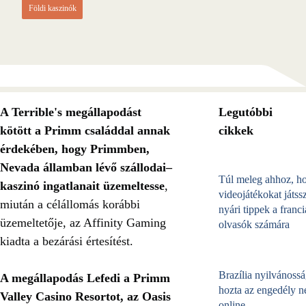
Földi kaszinók
A Terrible's megállapodást
Legutóbbi
kötött a Primm családdal annak
cikkek
érdekében, hogy Primmben,
Nevada államban lévő szállodai–
Túl meleg ahhoz, h
kaszinó ingatlanait üzemeltesse
,
videojátékokat játss
miután a célállomás korábbi
nyári tippek a franci
üzemeltetője, az Affinity Gaming
olvasók számára
kiadta a bezárási értesítést.
Brazília nyilvánossá
A megállapodás Lefedi a Primm
hozta az engedély né
Valley Casino Resortot, az Oasis
online