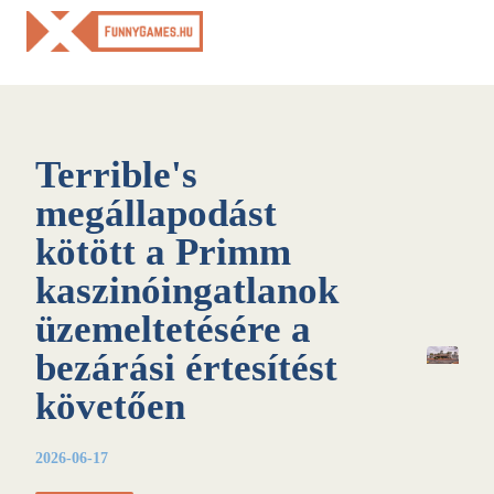
Skip
to
content
Terrible's
megállapodást
kötött a Primm
kaszinóingatlanok
üzemeltetésére a
bezárási értesítést
követően
2026-06-17