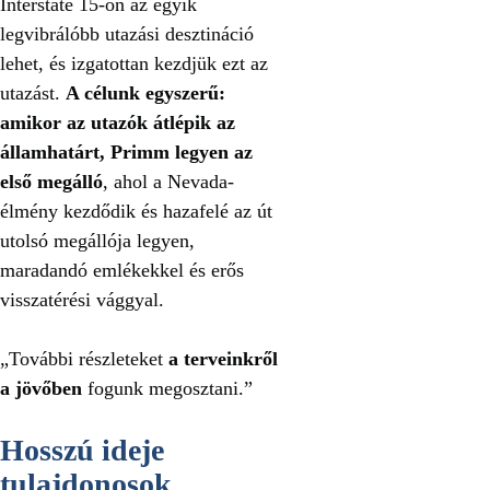
Interstate 15-ön az egyik
legvibrálóbb utazási desztináció
lehet, és izgatottan kezdjük ezt az
utazást.
A célunk egyszerű:
amikor az utazók átlépik az
államhatárt, Primm legyen az
első megálló
, ahol a Nevada-
élmény kezdődik és hazafelé az út
utolsó megállója legyen,
maradandó emlékekkel és erős
visszatérési vággyal.
„További részleteket
a terveinkről
a jövőben
fogunk megosztani.”
Hosszú ideje
tulajdonosok