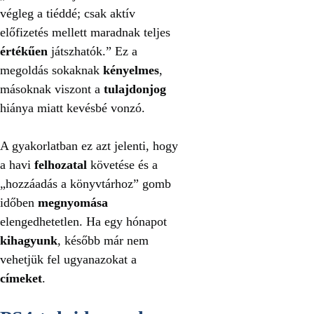
végleg a tiéddé; csak aktív
előfizetés mellett maradnak teljes
értékűen
játszhatók.” Ez a
megoldás sokaknak
kényelmes
,
másoknak viszont a
tulajdonjog
hiánya miatt kevésbé vonzó.
A gyakorlatban ez azt jelenti, hogy
a havi
felhozatal
követése és a
„hozzáadás a könyvtárhoz” gomb
időben
megnyomása
elengedhetetlen. Ha egy hónapot
kihagyunk
, később már nem
vehetjük fel ugyanazokat a
címeket
.