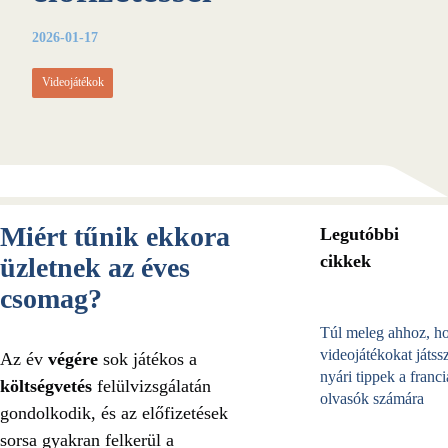
2026-01-17
Videojátékok
Miért tűnik ekkora
Legutóbbi
cikkek
üzletnek az éves
csomag?
Túl meleg ahhoz, h
videojátékokat játss
Az év
végére
sok játékos a
nyári tippek a franci
költségvetés
felülvizsgálatán
olvasók számára
gondolkodik, és az előfizetések
sorsa gyakran felkerül a