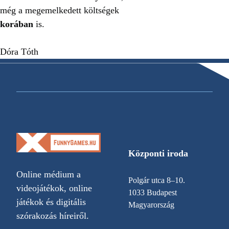
még a megemelkedett költségek
korában
is.
Dóra Tóth
Központi iroda
Online médium a
Polgár utca 8–10.
videojátékok, online
1033 Budapest
játékok és digitális
Magyarország
szórakozás híreiről.