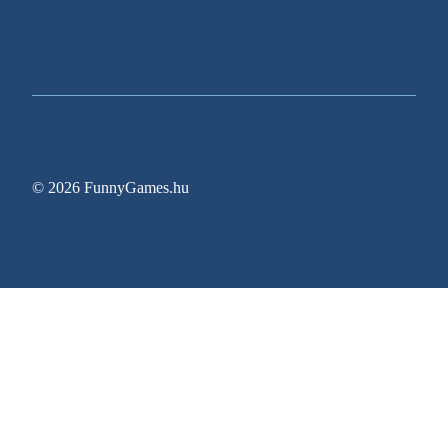
© 2026 FunnyGames.hu
Sitemap
Impresszum
Adatvédelem
Oldal információk
Egy régóta várt videojáték végre megjelenési dát
Gyerekkori Nintendoját elővéve ez a harmincas n
Zitro bővíti New Jersey-i jelenlétét az Ocean Cas
Pragmatic Play meghosszabbítja a Rank Group-kel