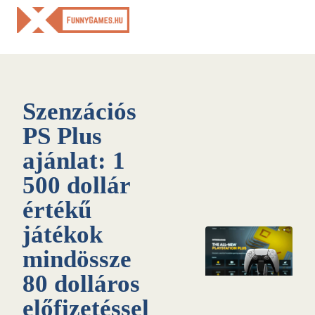
Skip
to
content
Szenzációs
PS Plus
ajánlat: 1
500 dollár
értékű
játékok
mindössze
80 dolláros
előfizetéssel