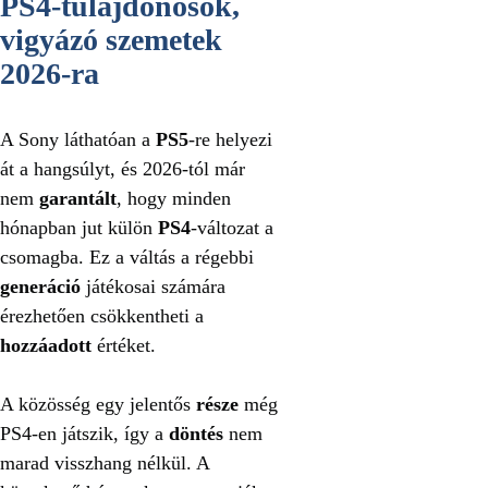
PS4-tulajdonosok,
vigyázó szemetek
2026-ra
A Sony láthatóan a
PS5
-re helyezi
át a hangsúlyt, és 2026-tól már
nem
garantált
, hogy minden
hónapban jut külön
PS4
-változat a
csomagba. Ez a váltás a régebbi
generáció
játékosai számára
érezhetően csökkentheti a
hozzáadott
értéket.
A közösség egy jelentős
része
még
PS4-en játszik, így a
döntés
nem
marad visszhang nélkül. A