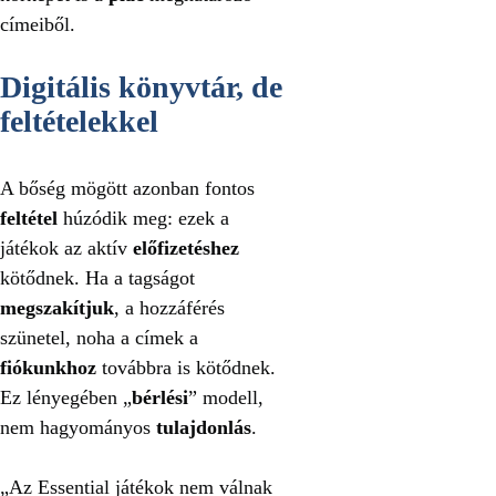
címeiből.
Digitális könyvtár, de
feltételekkel
A bőség mögött azonban fontos
feltétel
húzódik meg: ezek a
játékok az aktív
előfizetéshez
kötődnek. Ha a tagságot
megszakítjuk
, a hozzáférés
szünetel, noha a címek a
fiókunkhoz
továbbra is kötődnek.
Ez lényegében „
bérlési
” modell,
nem hagyományos
tulajdonlás
.
„Az Essential játékok nem válnak