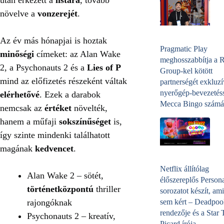
növelve a
vonzerejét
.
Az év más hónapjai is hoztak
Pragmatic Play
minőségi
címeket: az Alan Wake
meghosszabbítja a 
2, a Psychonauts 2 és a
Lies of P
Group-kel kötött
mind az előfizetés részeként váltak
partnerségét exkluzí
nyerőgép-bevezetéss
elérhetővé
. Ezek a darabok
Mecca Bingo számá
nemcsak az
értéket
növelték,
hanem a műfaji
sokszínűséget
is,
így szinte mindenki találhatott
magának
kedvencet
.
Netflix állítólag
Alan Wake 2 – sötét,
élőszereplős Person
történetközpontú
thriller
sorozatot készít, ami
rajongóknak
sem kért – Deadpoo
rendezője és a Star 
Psychonauts 2 – kreatív,
Picard írója