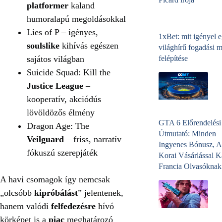
platformer
kaland
humoralapú megoldásokkal
Lies of P – igényes,
1xBet: mit igényel 
soulslike
kihívás egészen
világhírű fogadási 
sajátos világban
felépítése
Suicide Squad: Kill the
Justice League
–
kooperatív, akciódús
lövöldözős élmény
GTA 6 Előrendelési
Dragon Age: The
Útmutató: Minden
Veilguard
– friss, narratív
Ingyenes Bónusz, A
fókuszú szerepjáték
Korai Vásárlással K
Francia Olvasóknak
A havi csomagok így nemcsak
„olcsóbb
kipróbálást
” jelentenek,
hanem valódi
felfedezésre
hívó
körképet is a
piac
meghatározó