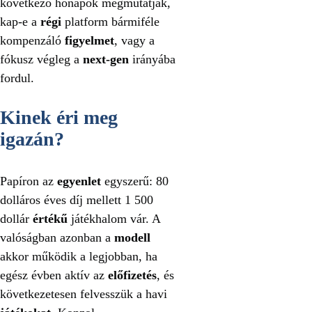
következő hónapok megmutatják,
kap-e a
régi
platform bármiféle
kompenzáló
figyelmet
, vagy a
fókusz végleg a
next-gen
irányába
fordul.
Kinek éri meg
igazán?
Papíron az
egyenlet
egyszerű: 80
dolláros éves díj mellett 1 500
dollár
értékű
játékhalom vár. A
valóságban azonban a
modell
akkor működik a legjobban, ha
egész évben aktív az
előfizetés
, és
következetesen felvesszük a havi