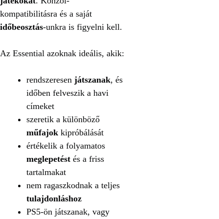
játékokat
. Konzol-
kompatibilitásra és a saját
időbeosztás
-unkra is figyelni kell.
Az Essential azoknak ideális, akik:
rendszeresen
játszanak
, és
időben felveszik a havi
címeket
szeretik a különböző
műfajok
kipróbálását
értékelik a folyamatos
meglepetést
és a friss
tartalmakat
nem ragaszkodnak a teljes
tulajdonláshoz
PS5-ön játszanak, vagy