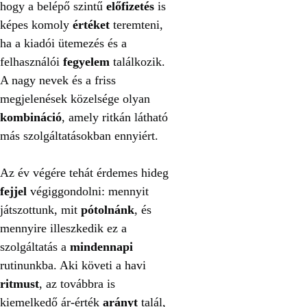
hogy a belépő szintű
előfizetés
is
képes komoly
értéket
teremteni,
ha a kiadói ütemezés és a
felhasználói
fegyelem
találkozik.
A nagy nevek és a friss
megjelenések közelsége olyan
kombináció
, amely ritkán látható
más szolgáltatásokban ennyiért.
Az év végére tehát érdemes hideg
fejjel
végiggondolni: mennyit
játszottunk, mit
pótolnánk
, és
mennyire illeszkedik ez a
szolgáltatás a
mindennapi
rutinunkba. Aki követi a havi
ritmust
, az továbbra is
kiemelkedő ár-érték
arányt
talál,