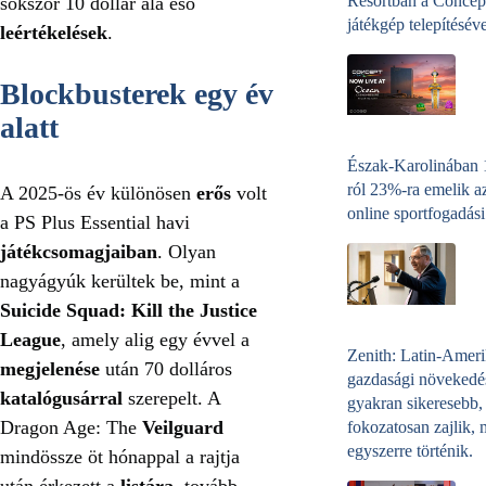
Resortban a Concep
sokszor 10 dollár alá eső
játékgép telepítéséve
leértékelések
.
Blockbusterek egy év
alatt
Észak-Karolinában
ról 23%-ra emelik a
A 2025-ös év különösen
erős
volt
online sportfogadási
a PS Plus Essential havi
játékcsomagjaiban
. Olyan
nagyágyúk kerültek be, mint a
Suicide Squad: Kill the Justice
League
, amely alig egy évvel a
Zenith: Latin-Amer
megjelenése
után 70 dolláros
gazdasági növekedé
katalógusárral
szerepelt. A
gyakran sikeresebb,
Dragon Age: The
Veilguard
fokozatosan zajlik, 
egyszerre történik.
mindössze öt hónappal a rajtja
után érkezett a
listára
, tovább