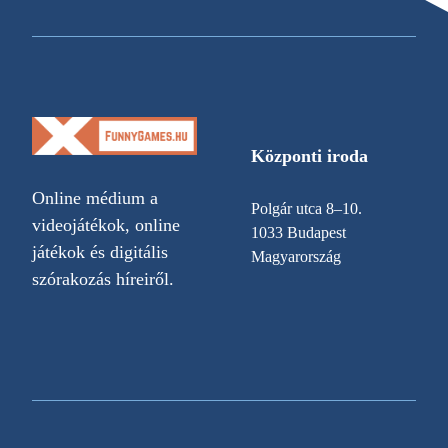
Központi iroda
Online médium a
Polgár utca 8–10.
videojátékok, online
1033 Budapest
játékok és digitális
Magyarország
szórakozás híreiről.