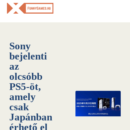
Skip
to
content
Sony
bejelenti
az
olcsóbb
PS5-öt,
amely
csak
Japánban
érhető el