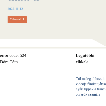
2025-11-12
Videojátékok
error code: 524
Legutóbbi
Dóra Tóth
cikkek
Túl meleg ahhoz, h
videojátékokat játss
nyári tippek a franci
olvasók számára