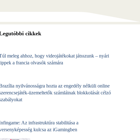
Legutóbbi cikkek
Túl meleg ahhoz, hogy videojátékokat játsszunk – nyári
tippek a francia olvasók számára
Brazília nyilvánosságra hozta az engedély nélküli online
szerencsejáték‑üzemeltetők számláinak blokkolását célzó
szabályokat
Infingame: Az infrastruktúra stabilitása a
versenyképesség kulcsa az iGamingben