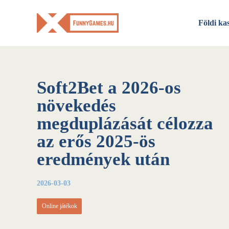
Skip
to
Földi ka
content
Soft2Bet a 2026-os
növekedés
megduplázását célozza
az erős 2025-ös
eredmények után
2026-03-03
Online játékok