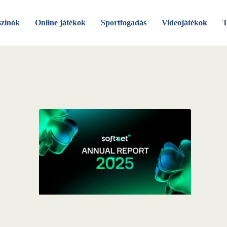
szinók
Online játékok
Sportfogadás
Videojátékok
T