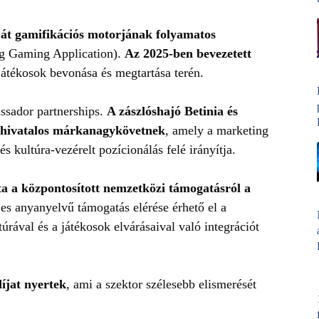
aját gamifikációs motorjának folyamatos
g Gaming Application).
Az 2025-ben bevezetett
játékosok bevonása és megtartása terén.
assador partnerships.
A zászlóshajó Betinia és
 hivatalos márkanagykövetnek
, amely a marketing
s kultúra-vezérelt pozícionálás felé irányítja.
ta a központosított nemzetközi támogatásról a
es anyanyelvű támogatás elérése érhető el a
túrával és a játékosok elvárásaival való integrációt
díjat nyertek
, ami a szektor szélesebb elismerését