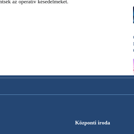
ntsék az operatív késedelmeket.
Központi iroda