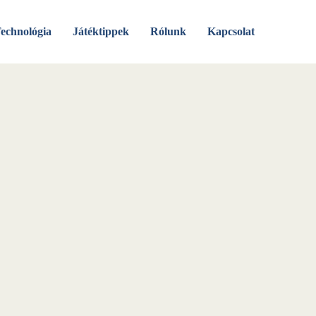
echnológia
Játéktippek
Rólunk
Kapcsolat