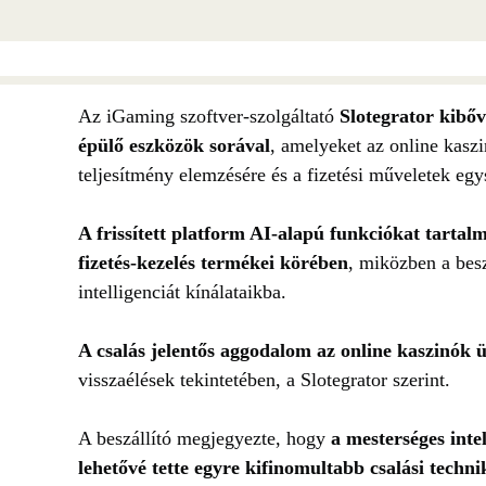
Az iGaming szoftver-szolgáltató
Slotegrator kibőv
épülő eszközök sorával
, amelyeket az online kaszi
teljesítmény elemzésére és a fizetési műveletek egys
A frissített platform AI-alapú funkciókat tartalmaz
fizetés-kezelés termékei körében
, miközben a besz
intelligenciát kínálataikba.
A csalás jelentős aggodalom az online kaszinók 
visszaélések tekintetében, a Slotegrator szerint.
A beszállító megjegyezte, hogy
a mesterséges inte
lehetővé tette egyre kifinomultabb csalási techn