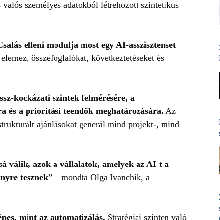
 valós személyes adatokból létrehozott szintetikus
Csalás elleni modulja most egy AI‑asszisztenset
 elemez, összefoglalókat, következtetéseket és
sz-kockázati szintek felmérésére, a
ra és a prioritási teendők meghatározására.
Az
trukturált ajánlásokat generál mind projekt-, mind
á válik,
azok a vállalatok, amelyek az AI-t a
őnyre tesznek
” – mondta Olga Ivanchik, a
épes, mint az automatizálás.
Stratégiai szinten való