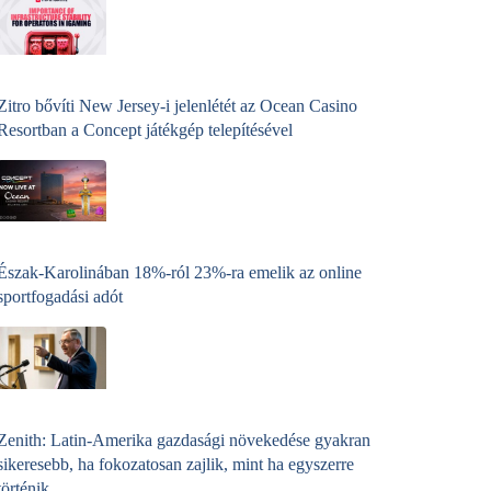
Zitro bővíti New Jersey-i jelenlétét az Ocean Casino
Resortban a Concept játékgép telepítésével
Észak-Karolinában 18%-ról 23%-ra emelik az online
sportfogadási adót
Zenith: Latin-Amerika gazdasági növekedése gyakran
sikeresebb, ha fokozatosan zajlik, mint ha egyszerre
történik.