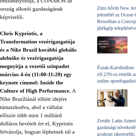
önszabályozója, a CONAR és az
Zitro bővíti New Jer
ország alkotói gazdaságának
jelenlétét az Ocean
képviselői.
Resortban a Concep
játékgép telepítéséve
Chris Kypriotis, a
Transformation vezérigazgatója
és a Nike Brazil korábbi globális
alelnöke és vezérigazgatója
megnyitja a vezetői színpadot
Észak-Karolinában
március 4-én (11:00-11:20) egy
ról 23%-ra emelik a
online sportfogadási
keynote címmel: Inside the
Culture of High Performance.
A
Nike Brazíliánál töltött idejére
támaszkodva, ahol a vállalat
először több mint 1 milliárd
Zenith: Latin-Amer
dolláros bevételt ért el, Kypriotis
gazdasági növekedé
felvázolja, hogyan léphetnek túl a
gyakran sikeresebb,