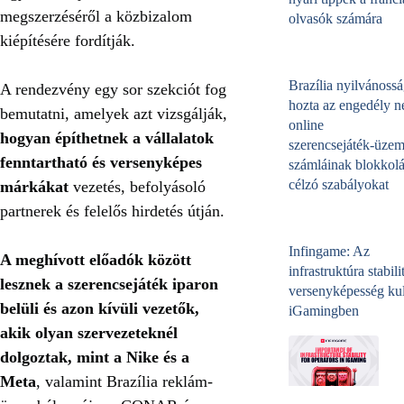
megszerzéséről a közbizalom
olvasók számára
kiépítésére fordítják.
Brazília nyilvánossá
A rendezvény egy sor szekciót fog
hozta az engedély né
bemutatni, amelyek azt vizsgálják,
online
hogyan építhetnek a vállalatok
szerencsejáték‑üzem
fenntartható és versenyképes
számláinak blokkolá
célzó szabályokat
márkákat
vezetés, befolyásoló
partnerek és felelős hirdetés útján.
Infingame: Az
A meghívott előadók között
infrastruktúra stabili
lesznek a szerencsejáték iparon
versenyképesség kul
belüli és azon kívüli vezetők,
iGamingben
akik olyan szervezeteknél
dolgoztak, mint a Nike és a
Meta
,
valamint Brazília reklám-