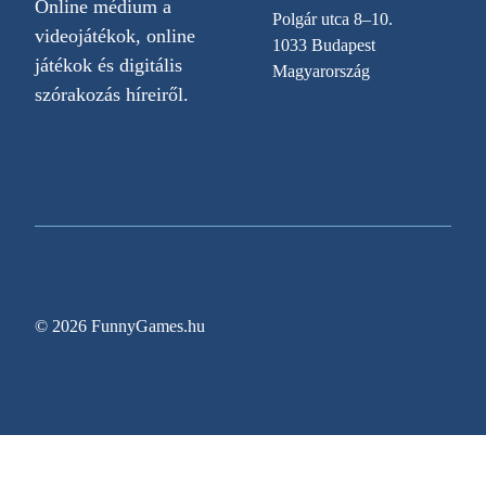
Online médium a
Polgár utca 8–10.
videojátékok, online
1033 Budapest
játékok és digitális
Magyarország
szórakozás híreiről.
© 2026 FunnyGames.hu
Sitemap
Impresszum
Adatvédelem
Oldal információk