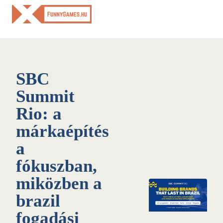
Skip
to
content
SBC
Summit
Rio: a
márkaépítés
a
fókuszban,
miközben a
brazil
fogadási