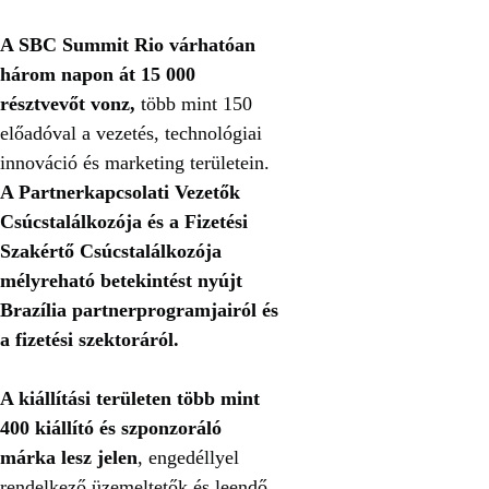
A SBC Summit Rio várhatóan
három napon át 15 000
résztvevőt vonz,
több mint 150
előadóval a vezetés, technológiai
innováció és marketing területein.
A Partnerkapcsolati Vezetők
Csúcstalálkozója és a Fizetési
Szakértő Csúcstalálkozója
mélyreható betekintést nyújt
Brazília partnerprogramjairól és
a fizetési szektoráról.
A kiállítási területen több mint
400 kiállító és szponzoráló
márka lesz jelen
, engedéllyel
rendelkező üzemeltetők és leendő