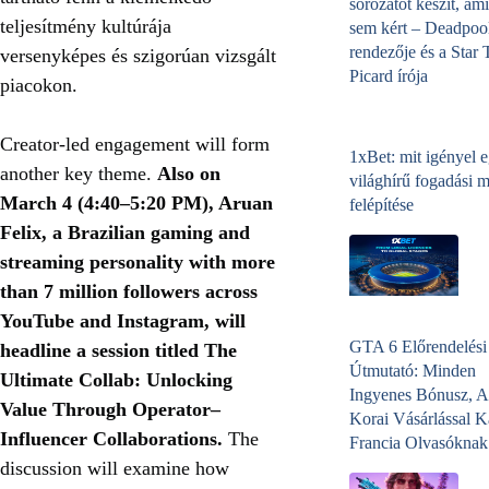
sorozatot készít, ami
teljesítmény kultúrája
sem kért – Deadpoo
rendezője és a Star 
versenyképes és szigorúan vizsgált
Picard írója
piacokon.
Creator-led engagement will form
1xBet: mit igényel 
another key theme.
Also on
világhírű fogadási 
March 4 (4:40–5:20 PM), Aruan
felépítése
Felix, a Brazilian gaming and
streaming personality with more
than 7 million followers across
YouTube and Instagram, will
GTA 6 Előrendelési
headline a session titled The
Útmutató: Minden
Ultimate Collab: Unlocking
Ingyenes Bónusz, A
Value Through Operator–
Korai Vásárlással K
Influencer Collaborations.
The
Francia Olvasóknak
discussion will examine how