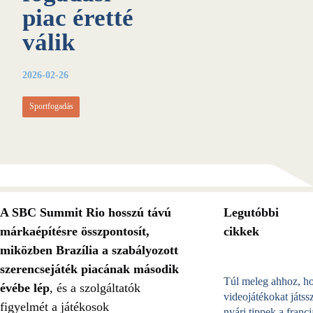
piac éretté
válik
2026-02-26
Sportfogadás
A SBC Summit Rio hosszú távú
Legutóbbi
márkaépítésre összpontosít,
cikkek
miközben Brazília a szabályozott
szerencsejáték piacának második
Túl meleg ahhoz, h
évébe lép
,
és a szolgáltatók
videojátékokat játss
figyelmét a játékosok
nyári tippek a franci