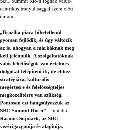
SBC Summit Rio-n fognak value-
centrikus irányultsággal szem előtt
tartani
„Brazília piaca hihetetlenül
gyorsan fejlődik, és úgy változik
az is, ahogyan a márkáknak meg
kell jelenniük. A szolgáltatóknak
valós lehetőségük van értelmes
dolgokat felépíteni itt, de ehhez
stratégiára, kulturális
megértésre és felelősségteljes
megközelítésre van szükség.
Pontosan ezt hangsúlyozzuk az
SBC Summit Rio-n”
– mondta
Rasmus Sojmark, az SBC
vezérigazgatója és alapítója
.