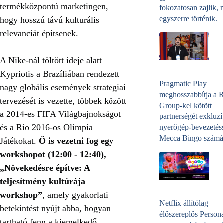
termékközpontú marketingen,
fokozatosan zajlik, 
egyszerre történik.
hogy hosszú távú kulturális
relevanciát építsenek.
A Nike-nál töltött ideje alatt
Kypriotis a Brazíliában rendezett
Pragmatic Play
nagy globális események stratégiai
meghosszabbítja a 
tervezését is vezette, többek között
Group-kel kötött
a 2014-es FIFA Világbajnokságot
partnerségét exkluzí
és a Rio 2016-os Olimpia
nyerőgép-bevezetéss
Mecca Bingo számá
Játékokat.
Ő is vezetni fog egy
workshopot (12:00 - 12:40),
„Növekedésre építve: A
teljesítmény kultúrája
workshop”
, amely gyakorlati
Netflix állítólag
betekintést nyújt abba, hogyan
élőszereplős Person
tartható fenn a kiemelkedő