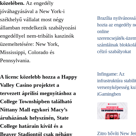
közelében.
Az engedély
jóváhagyásával a New York-i
Brazília nyilvánossá
székhelyű vállalat most négy
hozta az engedély né
államban rendelkezik szabályozási
online
engedéllyel nem-tribális kaszinók
szerencsejáték‑üzem
üzemeltetésére: New York,
számláinak blokkolá
célzó szabályokat
Mississippi, Colorado és
Pennsylvania.
Infingame: Az
A licenc közelebb hozza a Happy
infrastruktúra stabili
Valley Casino projektet a
versenyképesség kul
tervezett áprilisi megnyitáshoz a
iGamingben
College Townshipben található
Nittany Mall egykori Macy’s
áruházának helyszínén, State
College határain kívül és a
Zitro bővíti New Jer
Beaver Stadiontól csak néhány