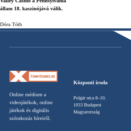
Valley Casino a Pennsylvania
állam 18. kaszinójává válik.
Dóra Tóth
Központi iroda
Online médium a
Polgár utca 8–10.
videojátékok, online
1033 Budapest
játékok és digitális
Magyarország
szórakozás híreiről.