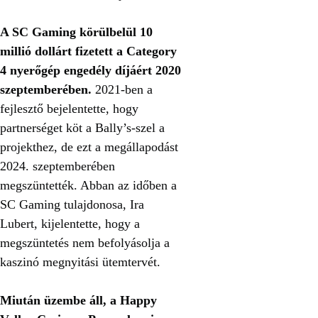
A SC Gaming körülbelül 10
millió dollárt fizetett a Category
4 nyerőgép engedély díjáért 2020
szeptemberében.
2021-ben a
fejlesztő bejelentette, hogy
partnerséget köt a Bally’s-szel a
projekthez, de ezt a megállapodást
2024. szeptemberében
megszüntették. Abban az időben a
SC Gaming tulajdonosa, Ira
Lubert, kijelentette, hogy a
megszüntetés nem befolyásolja a
kaszinó megnyitási ütemtervét.
Miután üzembe áll, a Happy