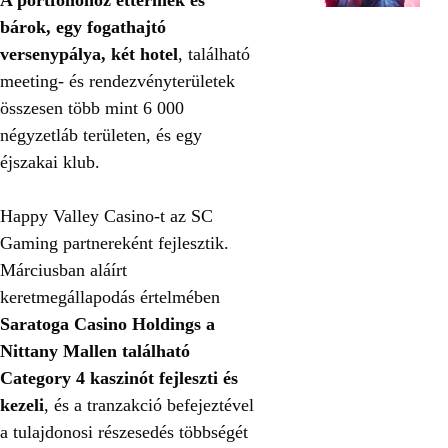
bárok, egy fogathajtó
versenypálya, két hotel
, található
meeting- és rendezvényterületek
összesen több mint 6 000
négyzetláb területen, és egy
éjszakai klub.
Happy Valley Casino-t az SC
Gaming partnereként fejlesztik.
Márciusban aláírt
keretmegállapodás értelmében
Saratoga Casino Holdings a
Nittany Mallen található
Category 4 kaszinót fejleszti és
kezeli
, és a tranzakció befejeztével
a tulajdonosi részesedés többségét