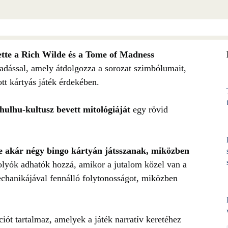
ette a Rich Wilde és a Tome of Madness
adással, amely átdolgozza a sorozat szimbólumait,
tt kártyás játék érdekében.
ulhu-kultusz bevett mitológiáját
egy rövid
rre akár négy bingo kártyán játsszanak, miközben
lyók adhatók hozzá, amikor a jutalom közel van a
echanikájával fennálló folytonosságot, miközben
ót tartalmaz, amelyek a játék narratív keretéhez