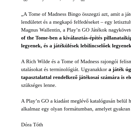
„A Tome of Madness Bingo összegzi azt, amit a játé
lendületet és a megkapó felfedéseket – egy letisztu
Magnus Wallentin, a Play’n GO Játékok nagykövet
of the Tome-ben a kiválasztás-építés pillanataik
legyenek, és a játékülések lebilincselőek legyene
A Rich Wilde és a Tome of Madness rajongói felisme
utalásokat és terminológiát. Ugyanakkor
a játék ú
tapasztalattal rendelkező játékosai számára is el
szükséges lenne.
A Play’n GO a kiadást meglévő katalógusán belül h
alkalmaz egy olyan formátumban, amelyet gyakran 
Dóra Tóth