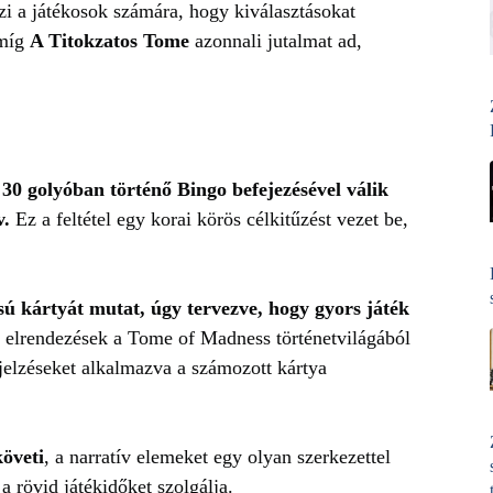
zi a játékosok számára, hogy kiválasztásokat
 míg
A Titokzatos Tome
azonnali jutalmat ad,
 30 golyóban történő Bingo befejezésével válik
v.
Ez a feltétel egy korai körös célkitűzést vezet be,
usú kártyát mutat, úgy tervezve, hogy gyors játék
elrendezések a Tome of Madness történetvilágából
 jelzéseket alkalmazva a számozott kártya
öveti
, a narratív elemeket egy olyan szerkezettel
a rövid játékidőket szolgálja.