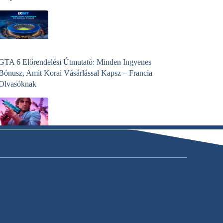
GTA 6 Előrendelési Útmutató: Minden Ingyenes
Bónusz, Amit Korai Vásárlással Kapsz – Francia
Olvasóknak