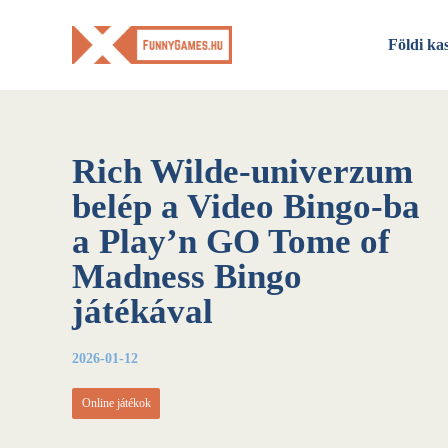
Skip
to
Földi ka
content
Rich Wilde-univerzum
belép a Video Bingo-ba
a Play’n GO Tome of
Madness Bingo
játékával
2026-01-12
Online játékok