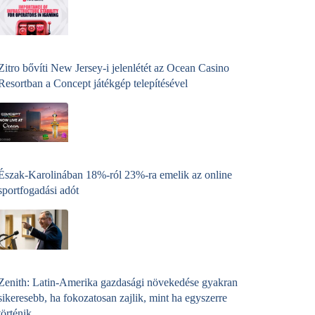
Zitro bővíti New Jersey-i jelenlétét az Ocean Casino
Resortban a Concept játékgép telepítésével
Észak-Karolinában 18%-ról 23%-ra emelik az online
sportfogadási adót
Zenith: Latin-Amerika gazdasági növekedése gyakran
sikeresebb, ha fokozatosan zajlik, mint ha egyszerre
történik.