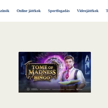
szinók
Online játékok
Sportfogadás
Videojátékok
T