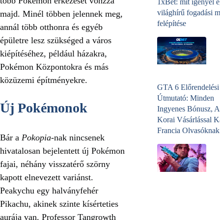
több Pokémon érkezését vonzza
1xBet: mit igényel 
világhírű fogadási 
majd. Minél többen jelennek meg,
felépítése
annál több otthonra és egyéb
épületre lesz szükséged a város
kiépítéséhez, például házakra,
Pokémon Központokra és más
közüzemi építményekre.
GTA 6 Előrendelési
Útmutató: Minden
Új Pokémonok
Ingyenes Bónusz, A
Korai Vásárlással K
Francia Olvasóknak
Bár a
Pokopia
-nak nincsenek
hivatalosan bejelentett új Pokémon
fajai, néhány visszatérő szörny
kapott elnevezett variánst.
Peakychu egy halványfehér
Pikachu, akinek szinte kísérteties
aurája van. Professor Tangrowth