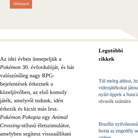
Játéktippek
Legutóbbi
Az idei évben ünnepeljük a
cikkek
Pokémon
30. évfordulóját, és bár
valószínűleg nagy RPG-
Túl meleg ahhoz, h
bejelentések érkeznek a
videojátékokat játss
közeljövőben, az első komoly
nyári tippek a franci
játék, amelyről tudunk, idén
olvasók számára
érkezik és kicsit más lesz.
Pokémon Pokopia
egy
Animal
Brazília nyilvánossá
Crossing
-stílusú életszimulátor,
hozta az engedély né
amelyben segítesz visszaállítani
online