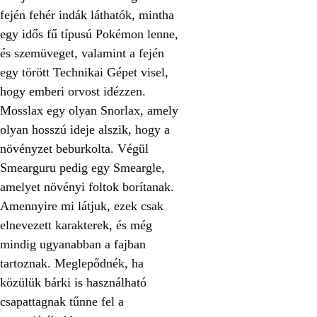
fején fehér indák láthatók, mintha
egy idős fű típusú Pokémon lenne,
és szemüveget, valamint a fején
egy törött Technikai Gépet visel,
hogy emberi orvost idézzen.
Mosslax egy olyan Snorlax, amely
olyan hosszú ideje alszik, hogy a
növényzet beburkolta. Végül
Smearguru pedig egy Smeargle,
amelyet növényi foltok borítanak.
Amennyire mi látjuk, ezek csak
elnevezett karakterek, és még
mindig ugyanabban a fajban
tartoznak. Meglepődnék, ha
közülük bárki is használható
csapattagnak tűnne fel a