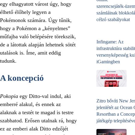
egy elhagyatott várost úgy, hogy
szerencsejáték‑üzem
élhető élőhely legyen a
számláinak blokkolá
célzó szabályokat
Pokémonok számára. Úgy tűnik,
hogy a Pokémon a „kényelmes”
műfajba való belépésére törekszik,
Infingame: Az
de a látottak alapján lehetnek sötét
infrastruktúra stabili
utalások is. Íme, amit eddig
versenyképesség kul
tudunk.
iGamingben
A koncepció
Pokopia
egy Ditto-val indul, aki
Zitro bővíti New Jer
emberré alakul, és ennek az
jelenlétét az Ocean
alaknak a testét te magad is testre
Resortban a Concep
szabhatod. Erősen utalnak rá, hogy
játékgép telepítéséve
ez az emberi alak Ditto edzőjét