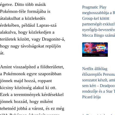
égetve. Ditto több másik
Pragmatic Play
Pokémon-féle formájába is
meghosszabbítja a 
átalakulhat a közlekedés
Group-kel kötött
partnerségét exkluzí
érdekében, például Lapras-szá
nyerőgép-bevezetéss
alakulva, hogy közlekedjen a
Mecca Bingo számá
területek között, vagy Dragonite-á,
hogy nagy távolságokat repüljön
át.
Amint visszaépíted a földterületet,
Netflix állítólag
a Pokémonok egyre szaporábban
élőszereplős Person
sorozatot készít, ami
jönnek majd hozzá, roppant
sem kért – Deadpoo
kicsiny közösség alakul ki ott.
rendezője és a Star 
Ezek a teremtmények kérdésekkel
Picard írója
jönnek hozzád, hogy miként
tehetnéd jobbá a várost, és ez még