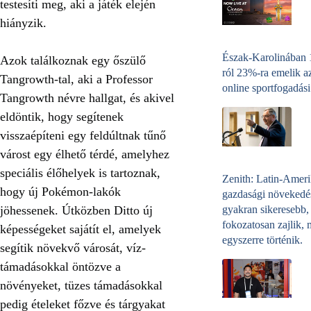
testesíti meg, aki a játék elején
hiányzik.
Észak-Karolinában
Azok találkoznak egy őszülő
ról 23%-ra emelik a
Tangrowth-tal, aki a Professor
online sportfogadási
Tangrowth névre hallgat, és akivel
eldöntik, hogy segítenek
visszaépíteni egy feldúltnak tűnő
várost egy élhető térdé, amelyhez
speciális élőhelyek is tartoznak,
Zenith: Latin-Amer
hogy új Pokémon-lakók
gazdasági növekedé
gyakran sikeresebb,
jöhessenek. Útközben Ditto új
fokozatosan zajlik, 
képességeket sajátít el, amelyek
egyszerre történik.
segítik növekvő városát, víz-
támadásokkal öntözve a
növényeket, tüzes támadásokkal
pedig ételeket főzve és tárgyakat