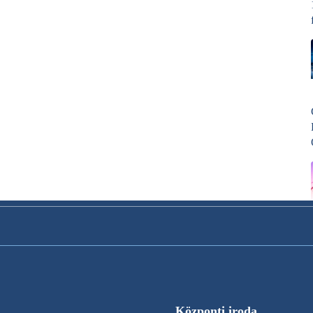
Központi iroda