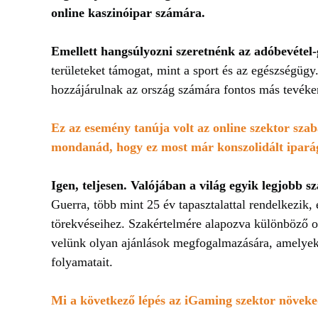
online kaszinóipar számára.
Emellett hangsúlyozni szeretnénk az adóbevétel-
területeket támogat, mint a sport és az egészségügy
hozzájárulnak az ország számára fontos más tevéke
Ez az esemény tanúja volt az online szektor sza
mondanád, hogy ez most már konszolidált ipará
Igen, teljesen. Valójában a világ egyik legjobb 
Guerra, több mint 25 év tapasztalattal rendelkezik
törekvéseihez. Szakértelmére alapozva különböző 
velünk olyan ajánlások megfogalmazására, amelyek
folyamatait.
Mi a következő lépés az iGaming szektor növeke