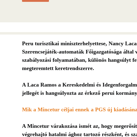
Peru turisztikai miniszterhelyettese, Nancy Lac
Szerencsejáték-automaták Főigazgatósága által v
szabályozási folyamatában, különös hangsúlyt fe
megteremtett keretrendszerre.
A Laca Ramos a Kereskedelmi és Idegenforgalmi
jellegét is hangsúlyozta az érkező perui kormány 
Mik a Mincetur céljai ennek a PGS új kiadásán
A Mincetur várakozása ismét az, hogy megerősíts
végrehajtó hatalmi ághoz tartozó részként, és sz