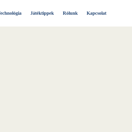
echnológia
Játéktippek
Rólunk
Kapcsolat