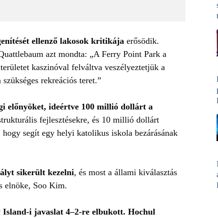
enítését ellenző lakosok kritikája
erősödik.
Quattlebaum azt mondta: „A Ferry Point Park a
területet kaszinóval felváltva veszélyeztetjük a
 szükséges rekreációs teret.”
gi előnyöket, ideértve 100 millió dollárt a
strukturális fejlesztésekre, és 10 millió dollárt
a, hogy segít egy helyi katolikus iskola bezárásának
lyt sikerült kezelni
, és most a állami kiválasztás
’s elnöke, Soo Kim.
 Island-i javaslat 4–2-re elbukott. Hochul