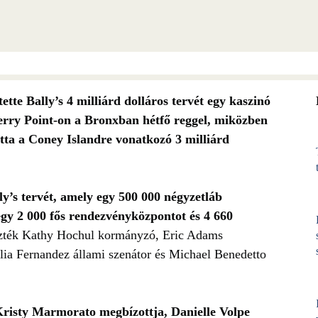
ette Bally’s 4 milliárd dolláros tervét egy kaszinó
Ferry Point-on a Bronxban hétfő reggel, miközben
tta a Coney Islandre vonatkozó 3 milliárd
y’s tervét, amely egy 500 000 négyzetláb
 egy 2 000 fős rendezvényközpontot és 4 660
ezték Kathy Hochul kormányzó, Eric Adams
lia Fernandez állami szenátor és Michael Benedetto
Kristy Marmorato megbízottja, Danielle Volpe