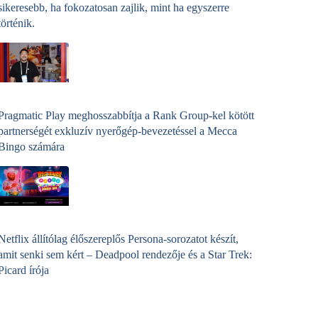
sikeresebb, ha fokozatosan zajlik, mint ha egyszerre
történik.
Pragmatic Play meghosszabbítja a Rank Group-kel kötött
partnerségét exkluzív nyerőgép-bevezetéssel a Mecca
Bingo számára
Netflix állítólag élőszereplős Persona-sorozatot készít,
amit senki sem kért – Deadpool rendezője és a Star Trek:
Picard írója