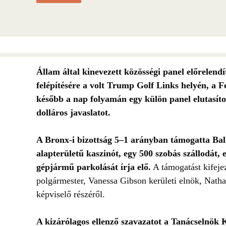
Állam által kinevezett közösségi panel előrelendít
felépítésére a volt Trump Golf Links helyén, a 
később a nap folyamán egy külön panel elutasíto
dolláros javaslatot
.
A Bronx-i bizottság 5–1 arányban támogatta Ball
alapterületű kaszinót, egy 500 szobás szállodát,
gépjármű parkolását írja elő.
A támogatást kifej
polgármester, Vanessa Gibson kerületi elnök, Natha
képviselő részéről.
A kizárólagos ellenző szavazatot a Tanácselnök 