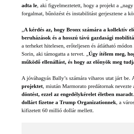
adta le
, aki figyelmeztetett, hogy a projekt a „nag
forgalmat, bűnözést és instabilitást gerjesztene a k
„
A kérdés az, hogy Bronx számára a kollektív e
beruházások és a hosszú távú gazdasági mobilitá
a terheket hitelesen, erőteljesen és átlátható módon
Sorin, aki támogatta a tervet. „
Úgy ítélem meg, ho
működő ellenállást, és hogy az előnyök meg tudj
A jóváhagyás Bally’s számára viharos utat járt be.
projektet
, miután Marmorato predátornak nevezte a
döntést, ezzel az engedélykérelet életben maradt
dollárt fizetne a Trump Organizationnek
, a váro
kifizetett 60 millió dollár mellett.