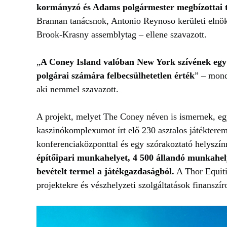
kormányzó és Adams polgármester megbízottai 
Brannan tanácsnok, Antonio Reynoso kerületi elnök,
Brook-Krasny assemblytag – ellene szavazott.
„
A Coney Island valóban New York szívének egy 
polgárai számára felbecsülhetetlen érték
” – mond
aki nemmel szavazott.
A projekt, melyet The Coney néven is ismernek, egy
kaszinókomplexumot írt elő 230 asztalos játékterem
konferenciaközponttal és egy szórakoztató helyszín
építőipari munkahelyet, 4 500 állandó munkahelye
bevételt termel a játékgazdaságból.
A Thor Equitie
projektekre és vészhelyzeti szolgáltatások finanszír