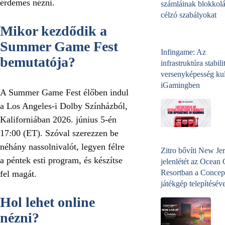
érdemes nézni.
számláinak blokkolá
célzó szabályokat
Mikor kezdődik a
Summer Game Fest
Infingame: Az
bemutatója?
infrastruktúra stabili
versenyképesség kul
iGamingben
A Summer Game Fest élőben indul
a Los Angeles-i Dolby Színházból,
Kaliforniában 2026. június 5-én
17:00 (ET). Szóval szerezzen be
néhány nassolnivalót, legyen félre
Zitro bővíti New Jer
a péntek esti program, és készítse
jelenlétét az Ocean
Resortban a Concep
fel magát.
játékgép telepítéséve
Hol lehet online
nézni?