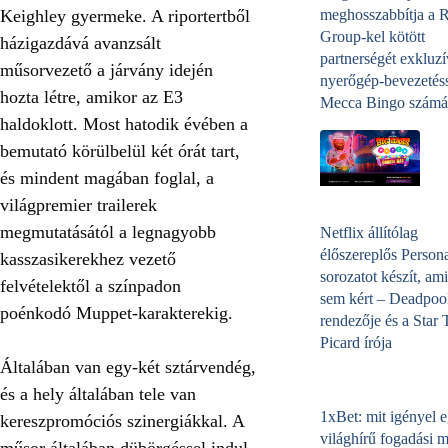
meghosszabbítja a 
Keighley gyermeke. A riportertből
Group-kel kötött
házigazdává avanzsált
partnerségét exkluzí
műsorvezető a járvány idején
nyerőgép-bevezetéss
hozta létre, amikor az E3
Mecca Bingo számá
haldoklott. Most hatodik évében a
bemutató körülbelül két órát tart,
és mindent magában foglal, a
világpremier trailerek
megmutatásától a legnagyobb
Netflix állítólag
élőszereplős Person
kasszasikerekhez vezető
sorozatot készít, ami
felvételektől a színpadon
sem kért – Deadpoo
poénkodó Muppet-karakterekig.
rendezője és a Star 
Picard írója
Általában van egy-két sztárvendég,
és a hely általában tele van
1xBet: mit igényel 
kereszpromóciós szinergiákkal. A
világhírű fogadási 
műsor általában dübörgéssel indul,