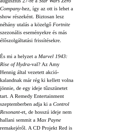
augusztus 27-re a
Star Wars Zero
Company
-hez, így az ott is lehet a
show részeként. Biztosan lesz
néhány utalás a közelgő
Fortnite
szezonális eseményekre és más
élőszolgáltatási frissítésekre.
És mi a helyzet a
Marvel 1943:
Rise of Hydra
-val? Az Amy
Hennig által vezetett akció-
kalandnak már rég ki kellett volna
jönnie, de egy ideje tűzszünetet
tart. A Remedy Entertainment
szeptemberben adja ki a
Control
Resonant
-et, de hosszú ideje nem
hallani semmit a
Max Payne
remakejéről. A CD Projekt Red is