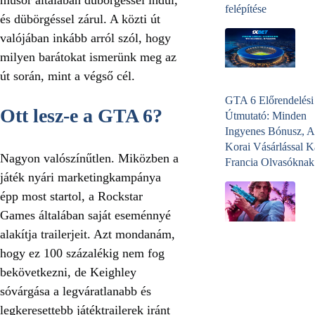
felépítése
és dübörgéssel zárul. A közti út
valójában inkább arról szól, hogy
milyen barátokat ismerünk meg az
út során, mint a végső cél.
GTA 6 Előrendelési
Ott lesz-e a GTA 6?
Útmutató: Minden
Ingyenes Bónusz, A
Korai Vásárlással K
Nagyon valószínűtlen. Miközben a
Francia Olvasóknak
játék nyári marketingkampánya
épp most startol, a Rockstar
Games általában saját eseménnyé
alakítja trailerjeit. Azt mondanám,
hogy ez 100 százalékig nem fog
bekövetkezni, de Keighley
sóvárgása a legváratlanabb és
legkeresettebb játéktrailerek iránt