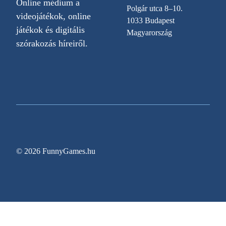
Online médium a
Polgár utca 8–10.
videojátékok, online
1033 Budapest
játékok és digitális
Magyarország
szórakozás híreiről.
© 2026 FunnyGames.hu
Sitemap
Impresszum
Adatvédelem
Oldal információk