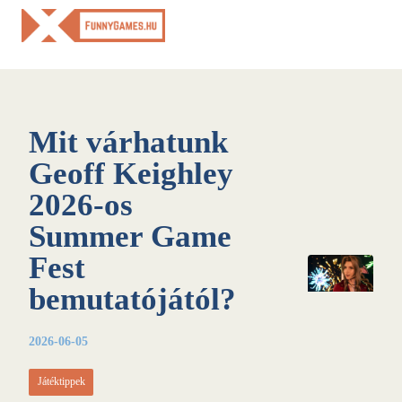
Skip
to
content
Mit várhatunk
Geoff Keighley
2026-os
Summer Game
Fest
bemutatójától?
2026-06-05
Játéktippek