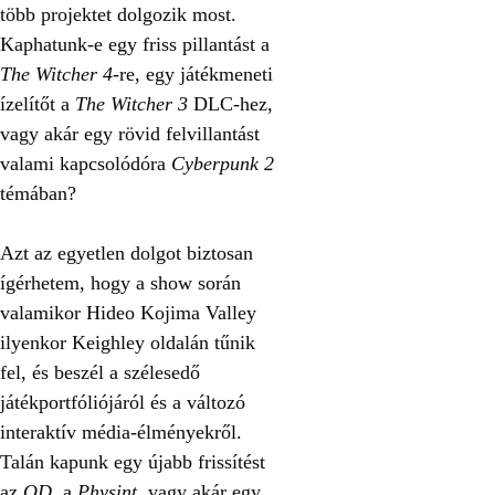
több projektet dolgozik most.
Kaphatunk-e egy friss pillantást a
The Witcher 4
-re, egy játékmeneti
ízelítőt a
The Witcher 3
DLC-hez,
vagy akár egy rövid felvillantást
valami kapcsolódóra
Cyberpunk 2
témában?
Azt az egyetlen dolgot biztosan
ígérhetem, hogy a show során
valamikor Hideo Kojima Valley
ilyenkor Keighley oldalán tűnik
fel, és beszél a szélesedő
játékportfóliójáról és a változó
interaktív média-élményekről.
Talán kapunk egy újabb frissítést
az
OD
, a
Physint
, vagy akár egy