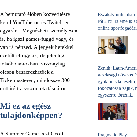
A bemutató élőben közvetítésre
Észak-Karolinában
ról 23%-ra emelik a
kerül YouTube-on és Twitch-en
online sportfogadási
egyaránt. Megnézheti személyesen
is, ha igazi gamer-függő vagy, és
van rá pénzed. A jegyek hetekkel
ezelőtt elfogytak, de jelenleg
felsőbb sorokban, viszonylag
Zenith: Latin-Amer
olcsón beszerezhetőek a
gazdasági növekedé
Ticketmasteren, mindössze 300
gyakran sikeresebb,
dollárért a viszonteladási áron.
fokozatosan zajlik, 
egyszerre történik.
Mi ez az egész
tulajdonképpen?
A Summer Game Fest Geoff
Pragmatic Play