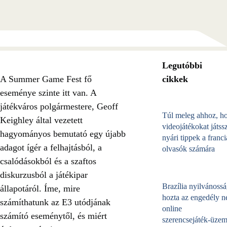
Legutóbbi
A Summer Game Fest fő
cikkek
eseménye szinte itt van. A
játékváros polgármestere, Geoff
Túl meleg ahhoz, h
Keighley által vezetett
videojátékokat játss
hagyományos bemutató egy újabb
nyári tippek a franci
adagot ígér a felhajtásból, a
olvasók számára
csalódásokból és a szaftos
diskurzusból a játékipar
Brazília nyilvánossá
állapotáról. Íme, mire
hozta az engedély né
számíthatunk az E3 utódjának
online
számító eseménytől, és miért
szerencsejáték‑üzem