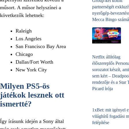
Group-kel kötött
partnerségét exkluzí
műsort. A műsor helyszínei a
nyerőgép-bevezetéss
következők lehetnek:
Mecca Bingo számá
Raleigh
Los Angeles
San Francisco Bay Area
Chicago
Netflix állítólag
Dallas/Fort Worth
élőszereplős Person
New York City
sorozatot készít, ami
sem kért – Deadpoo
rendezője és a Star 
Milyen PS5-ös
Picard írója
játékok lesznek ott
ismertté?
1xBet: mit igényel 
világhírű fogadási 
Így írásunk idején a Sony által
felépítése
még csak egyetlen megerősített