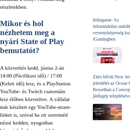
részletekben.
Infingame: Az
Mikor és hol
infrastruktúra stabili
nézhetem meg a
versenyképesség kul
iGamingben
nyári State of Play
bemutatót?
A közvetítés kedd, június 2-án
14:00 (Pácifikusi idő) / 17:00
Zitro bővíti New Jer
(Keleti idő) lesz, és a PlayStation
jelenlétét az Ocean
Resortban a Concep
YouTube- és
Twitch
csatornáin
játékgép telepítéséve
lesz élőben közvetítve. A vállalat
már készített egy YouTube-stram-
linket is, szóval ha ott szeretnéd
nézni kedden, nyugodtan