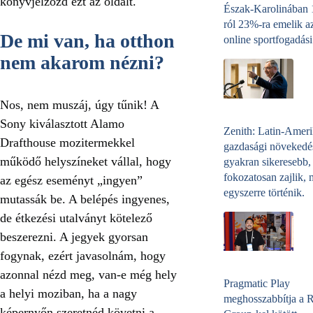
könyvjelzőzd ezt az oldalt
.
Észak-Karolinában
ról 23%-ra emelik a
De mi van, ha otthon
online sportfogadási
nem akarom nézni?
Nos, nem muszáj, úgy tűnik! A
Sony kiválasztott Alamo
Zenith: Latin-Amer
Drafthouse mozitermekkel
gazdasági növekedé
működő helyszíneket vállal, hogy
gyakran sikeresebb,
fokozatosan zajlik, 
az egész eseményt „ingyen”
egyszerre történik.
mutassák be. A belépés ingyenes,
de étkezési utalványt kötelező
beszerezni. A jegyek gyorsan
fogynak, ezért javasolnám, hogy
azonnal nézd meg, van-e még hely
Pragmatic Play
a helyi moziban, ha a nagy
meghosszabbítja a 
képernyőn szeretnéd követni a