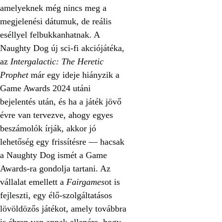
amelyeknek még nincs meg a
megjelenési dátumuk, de reális
eséllyel felbukkanhatnak. A
Naughty Dog új sci-fi akciójátéka,
az
Intergalactic: The Heretic
Prophet
már egy ideje hiányzik a
Game Awards 2024 utáni
bejelentés után, és ha a játék jövő
évre van tervezve, ahogy egyes
beszámolók írják, akkor jó
lehetőség egy frissítésre — hacsak
a Naughty Dog ismét a Game
Awards-ra gondolja tartani. Az
vállalat emellett a
Fairgames
ot is
fejleszti, egy élő-szolgáltatásos
lövöldözős játékot, amely továbbra
is ébren van annak ellenére, hogy