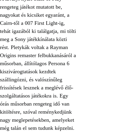
rengeteg játékot mutatott be,
nagyokat és kicsiket egyaránt, a
Cairn-től a 007 First Light-ig,
tehát igazából ki találgatja, mi tölti
meg a Sony játékkínálata közti
rést. Pletykák voltak a Rayman
Origins remaster felbukkanásáról a
műsorban, állítólagos Persona 6
kiszivárogtatások kezdtek
szállingózni, és valószínűleg
frissítések lesznek a meglévő élő-
szolgáltatásos játékokra is. Egy
órás műsorban rengeteg idő van
kitöltésre, szóval reménykedjünk
nagy meglepetésekben, amelyeket
még talán el sem tudunk képzelni.