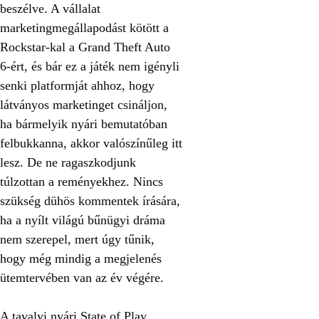
beszélve. A vállalat
marketingmegállapodást kötött a
Rockstar-kal a Grand Theft Auto
6-ért, és bár ez a játék nem igényli
senki platformját ahhoz, hogy
látványos marketinget csináljon,
ha bármelyik nyári bemutatóban
felbukkanna, akkor valószínűleg itt
lesz. De ne ragaszkodjunk
túlzottan a reményekhez. Nincs
szükség dühös kommentek írására,
ha a nyílt világú bűnügyi dráma
nem szerepel, mert úgy tűnik,
hogy még mindig a megjelenés
ütemtervében van az év végére.
A tavalyi nyári State of Play