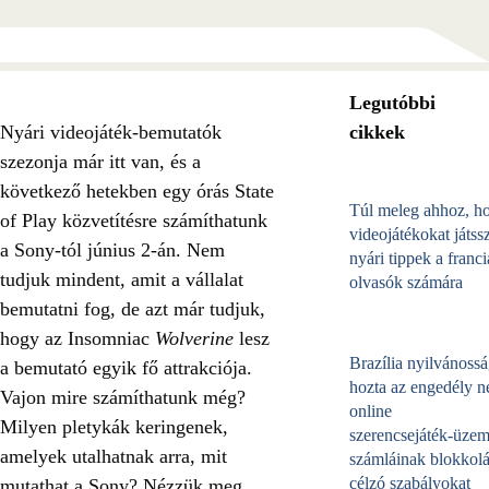
Legutóbbi
Nyári videojáték-bemutatók
cikkek
szezonja már itt van, és a
következő hetekben egy órás
State
Túl meleg ahhoz, h
of Play
közvetítésre számíthatunk
videojátékokat játss
a Sony-tól június 2-án. Nem
nyári tippek a franci
tudjuk mindent, amit a vállalat
olvasók számára
bemutatni fog, de azt már tudjuk,
hogy az Insomniac
Wolverine
lesz
Brazília nyilvánossá
a bemutató egyik fő attrakciója.
hozta az engedély né
Vajon mire számíthatunk még?
online
Milyen pletykák keringenek,
szerencsejáték‑üzem
amelyek utalhatnak arra, mit
számláinak blokkolá
célzó szabályokat
mutathat a Sony? Nézzük meg