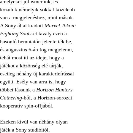
amelyeket jól ismerünk, és
közülük némelyik sokkal közelebb
van a megjelenéshez, mint mások.
A Sony által kiadott
Marvel Tokon:
Fighting Souls
-et tavaly ezen a
hasonló bemutatón jelentették be,
és augusztus 6-án fog megjelenni,
tehát most itt az ideje, hogy a
játékot a közönség elé tárják,
esetleg néhány új karakterleírással
együtt. Esély van arra is, hogy
többet lássunk a
Horizon Hunters
Gathering
-ből, a Horizon-sorozat
kooperatív spin-offjából.
Ezeken kívül van néhány olyan
játék a Sony stúdióitól,