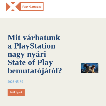
Skip
to
content
Mit várhatunk
a PlayStation
nagy nyári
State of Play
bemutatójától?
2026-05-30
Játéktippek