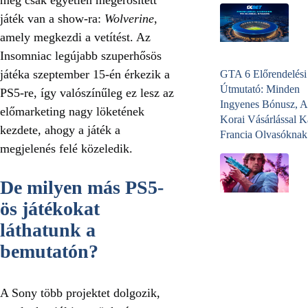
játék van a show-ra:
Wolverine
,
amely megkezdi a vetítést. Az
Insomniac legújabb szuperhősös
játéka szeptember 15-én érkezik a
GTA 6 Előrendelési
Útmutató: Minden
PS5-re, így valószínűleg ez lesz az
Ingyenes Bónusz, A
előmarketing nagy löketének
Korai Vásárlással K
kezdete, ahogy a játék a
Francia Olvasóknak
megjelenés felé közeledik.
De milyen más PS5-
ös játékokat
láthatunk a
bemutatón?
A Sony több projektet dolgozik,