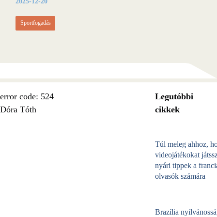
2025-12-20
Sportfogadás
error code: 524
Legutóbbi
Dóra Tóth
cikkek
Túl meleg ahhoz, h
videojátékokat játss
nyári tippek a franci
olvasók számára
Brazília nyilvánossá