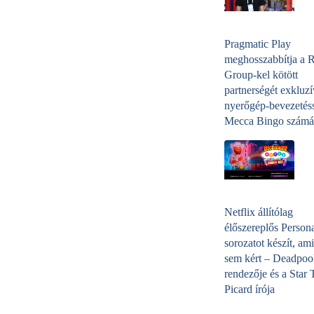
Pragmatic Play
meghosszabbítja a 
Group-kel kötött
partnerségét exkluzí
nyerőgép-bevezetéss
Mecca Bingo számá
Netflix állítólag
élőszereplős Person
sorozatot készít, ami
sem kért – Deadpoo
rendezője és a Star 
Picard írója