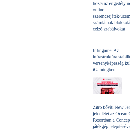
hozta az engedély né
online
szerencsejáték‑üzem
számláinak blokkolá
célzó szabályokat
Infingame: Az
infrastruktúra stabili
versenyképesség kul
iGamingben
Zitro bővíti New Jer
jelenlétét az Ocean
Resortban a Concep
játékgép telepítéséve