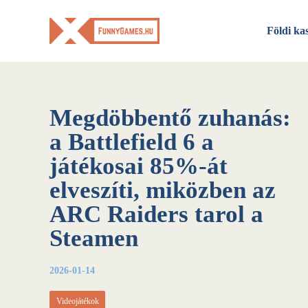
Skip
to
Földi ka
content
Megdöbbentő zuhanás:
a Battlefield 6 a
játékosai 85%-át
elveszíti, miközben az
ARC Raiders tarol a
Steamen
2026-01-14
Videojátékok