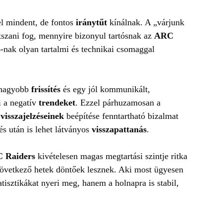
 mindent, de fontos
iránytűt
kínálnak. A „várjunk
átszani fog, mennyire bizonyul tartósnak az
ARC
6
-nak olyan tartalmi és technikai csomaggal
m nagyobb
frissítés
és egy jól kommunikált,
i a negatív
trendeket
. Ezzel párhuzamosan a
i
visszajelzéseinek
beépítése fenntartható bizalmat
s után is lehet látványos
visszapattanás
.
 Raiders
kivételesen magas megtartási szintje ritka
övetkező hetek döntőek lesznek. Aki most ügyesen
tisztikákat nyeri meg, hanem a holnapra is stabil,