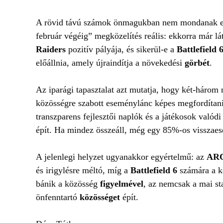
A rövid távú számok önmagukban nem mondanak el
február végéig” megközelítés reális: ekkorra már l
Raiders
pozitív pályája, és sikerül-e a
Battlefield 
előállnia, amely újraindítja a növekedési
görbét
.
Az iparági tapasztalat azt mutatja, hogy két-háro
közösségre szabott eseménylánc képes megfordítan
transzparens fejlesztői naplók és a játékosok valód
épít. Ha mindez összeáll, még egy 85%‑os visszaesé
A jelenlegi helyzet ugyanakkor egyértelmű: az
ARC
és irigylésre méltó, míg a
Battlefield 6
számára a k
bánik a közösség
figyelmével
, az nemcsak a mai sta
önfenntartó
közösséget
épít.