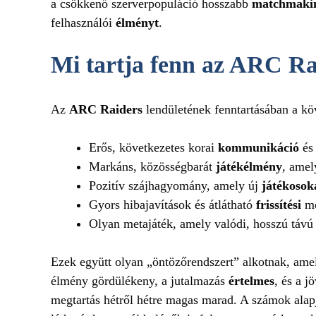
a csökkenő szerverpopuláció hosszabb
matchmaki
felhasználói
élményt
.
Mi tartja fenn az ARC Ra
Az
ARC Raiders
lendületének fenntartásában a k
Erős, következetes korai
kommunikáció
és 
Markáns, közösségbarát
játékélmény
, amel
Pozitív szájhagyomány, amely új
játékosok
Gyors hibajavítások és átlátható
frissítési
me
Olyan metajáték, amely valódi, hosszú táv
Ezek együtt olyan „öntözőrendszert” alkotnak, ame
élmény gördülékeny, a jutalmazás
értelmes
, és a 
megtartás hétről hétre magas marad. A számok alap