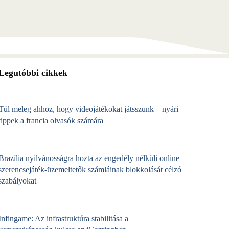
Legutóbbi cikkek
Túl meleg ahhoz, hogy videojátékokat játsszunk – nyári
tippek a francia olvasók számára
Brazília nyilvánosságra hozta az engedély nélküli online
szerencsejáték‑üzemeltetők számláinak blokkolását célzó
szabályokat
Infingame: Az infrastruktúra stabilitása a