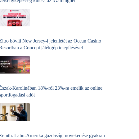
versenyképesség kulcsa az iGamingben
Zitro bővíti New Jersey-i jelenlétét az Ocean Casino
Resortban a Concept játékgép telepítésével
Észak-Karolinában 18%-ról 23%-ra emelik az online
sportfogadási adót
Zenith: Latin-Amerika gazdasági növekedése gyakran