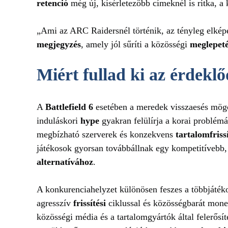
retenció
még új, kísérletezőbb címeknél is ritka, a 
„Ami az ARC Raidersnél történik, az tényleg elképe
megjegyzés
, amely jól sűríti a közösségi
meglepeté
Miért fullad ki az érdeklő
A
Battlefield 6
esetében a meredek visszaesés mögöt
induláskori
hype
gyakran felülírja a korai problémák
megbízható szerverek és konzekvens
tartalomfriss
játékosok gyorsan továbbállnak egy kompetitívebb,
alternatívához
.
A konkurenciahelyzet különösen feszes a többjáté
agresszív
frissítési
ciklussal és közösségbarát monet
közösségi média és a tartalomgyártók által felerősít