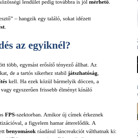
közösségi lendület pedig továbbra is jól
mérhető
.
sztő” – hangzik egy találó, sokat idézett
st
.
dés az egyiknél?
t több, egymást erősítő tényező állhat. Az
at, de a tartós sikerhez stabil
játszhatóság
,
ítés
kell. Ha ezek közül bármelyik döccen, a
 vagy egyszerűen frissebb élményt kínáló
kos
FPS
-szektorban. Amikor új címek érkeznek
izációval, a figyelem hamar átterelődik. A
ett
benyomások
ráadásul láncreakciót válthatnak ki: