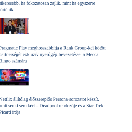
sikeresebb, ha fokozatosan zajlik, mint ha egyszerre
történik.
Pragmatic Play meghosszabbítja a Rank Group-kel kötött
partnerségét exkluzív nyerőgép-bevezetéssel a Mecca
Bingo számára
Netflix állítólag élőszereplős Persona-sorozatot készít,
amit senki sem kért – Deadpool rendezője és a Star Trek:
Picard írója