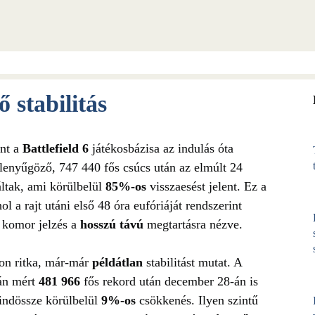
 stabilitás
int a
Battlefield 6
játékosbázisa az indulás óta
 lenyűgöző, 747 440 fős csúcs után az elmúlt 24
áltak, ami körülbelül
85%‑os
visszaesést jelent. Ez a
ol a rajt utáni első 48 óra eufóriáját rendszerint
 komor jelzés a
hosszú távú
megtartásra nézve.
con ritka, már-már
példátlan
stabilitást mutat. A
-án mért
481 966
fős rekord után december 28-án is
mindössze körülbelül
9%‑os
csökkenés. Ilyen szintű