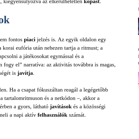
, kiegyensúlyozva az elkerülhetetlen
kopást
.
gok
anem fontos
piaci
jelzés is. Az egyik oldalon egy
a korai eufória után nehezen tartja a ritmust; a
apcsolni a játékosokat egymással és a
 fogy el” narratíva: az aktivitás továbbra is magas,
ségét is
javítja
.
n. Ha a csapat fókuszáltan reagál a legégetőbb
a tartalomritmuson és a netkódon –, akkor a
érben a gyors, látható
javítások
és a közösségi
eli a napi aktív
felhasználók
számát.