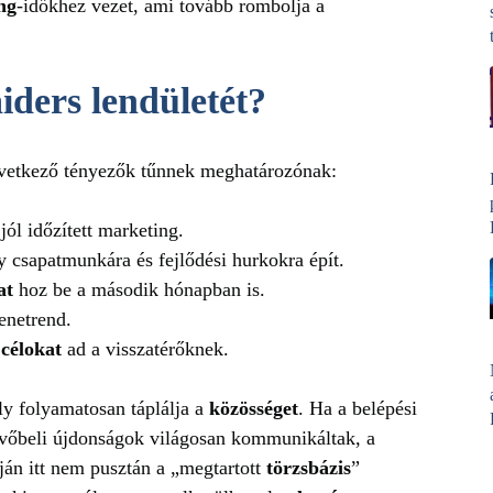
ng
‑időkhez vezet, ami tovább rombolja a
iders lendületét?
övetkező tényezők tűnnek meghatározónak:
jól időzített marketing.
y csapatmunkára és fejlődési hurkokra épít.
at
hoz be a második hónapban is.
netrend.
ú
célokat
ad a visszatérőknek.
ly folyamatosan táplálja a
közösséget
. Ha a belépési
jövőbeli újdonságok világosan kommunikáltak, a
ján itt nem pusztán a „megtartott
törzsbázis
”