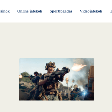
szinók
Online játékok
Sportfogadás
Videojátékok
T