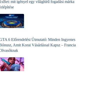
1xBet: mit igényel egy világhírű fogadási márka
felépítése
GTA 6 Előrendelési Útmutató: Minden Ingyenes
Bónusz, Amit Korai Vásárlással Kapsz – Francia
Olvasóknak