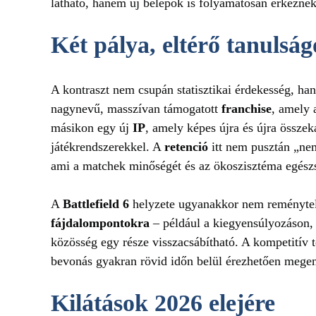
látható, hanem új belépők is folyamatosan érkeznek
Két pálya, eltérő tanulsá
A kontraszt nem csupán statisztikai érdekesség, h
nagynevű, masszívan támogatott
franchise
, amely 
másikon egy új
IP
, amely képes újra és újra összek
játékrendszerekkel. A
retenció
itt nem pusztán „nem
ami a matchek minőségét és az ökoszisztéma egész
A
Battlefield 6
helyzete ugyanakkor nem reménytele
fájdalompontokra
– például a kiegyensúlyozáson, 
közösség egy része visszacsábítható. A kompetitív t
bevonás gyakran rövid időn belül érezhetően megem
Kilátások 2026 elejére