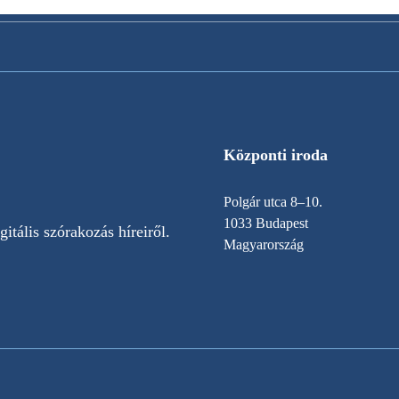
Központi iroda
Polgár utca 8–10.
1033 Budapest
itális szórakozás híreiről.
Magyarország