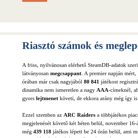
Riasztó számok és meglepő
A friss, nyilvánosan elérhető SteamDB-adatok szer
látványosan
megcsappant
. A premier napján mért,
órában már csak nagyjából
80 841
játékost regisztr
dinamika nem ismeretlen a nagy
AAA
-címeknél, ah
gyors
lejtmenet
követi, de ekkora arány még így is
Ezzel szemben az
ARC Raiders
a többjátékos pia
megjelenését követő két héten belül, november 16
még
439 118
játékos lépett be 24 órán belül, ami 