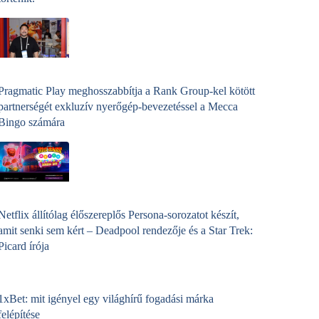
Pragmatic Play meghosszabbítja a Rank Group-kel kötött
partnerségét exkluzív nyerőgép-bevezetéssel a Mecca
Bingo számára
Netflix állítólag élőszereplős Persona-sorozatot készít,
amit senki sem kért – Deadpool rendezője és a Star Trek:
Picard írója
1xBet: mit igényel egy világhírű fogadási márka
felépítése