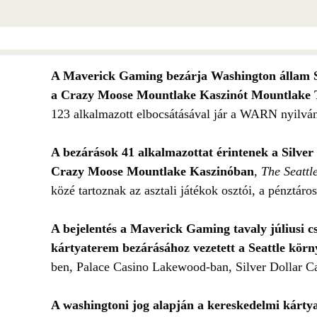
A Maverick Gaming bezárja Washington állam Si
a Crazy Moose Mountlake Kaszinót Mountlake T
123 alkalmazott elbocsátásával jár a WARN nyilvánt
A bezárások 41 alkalmazottat érintenek a Silver
Crazy Moose Mountlake Kaszinóban
,
The Seattl
közé tartoznak az asztali játékok osztói, a pénztár
A bejelentés a Maverick Gaming tavaly júliusi c
kártyaterem bezárásához vezetett a Seattle kör
ben, Palace Casino Lakewood-ban, Silver Dollar C
A washingtoni jog alapján a kereskedelmi kártya