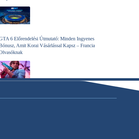
GTA 6 Előrendelési Útmutató: Minden Ingyenes
Bónusz, Amit Korai Vásárlással Kapsz – Francia
Olvasóknak