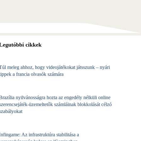
Legutóbbi cikkek
Túl meleg ahhoz, hogy videojátékokat játsszunk – nyári
tippek a francia olvasók számára
Brazília nyilvánosságra hozta az engedély nélküli online
szerencsejáték‑üzemeltetők számláinak blokkolását célzó
szabályokat
Infingame: Az infrastruktúra stabilitása a