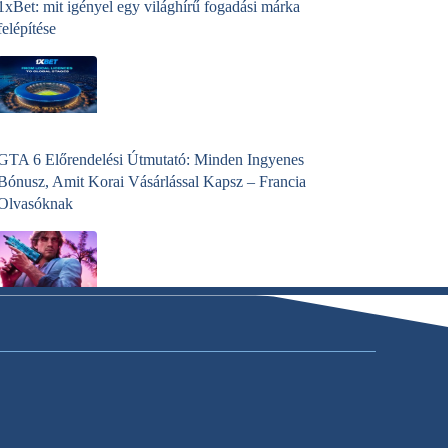
1xBet: mit igényel egy világhírű fogadási márka
felépítése
GTA 6 Előrendelési Útmutató: Minden Ingyenes
Bónusz, Amit Korai Vásárlással Kapsz – Francia
Olvasóknak