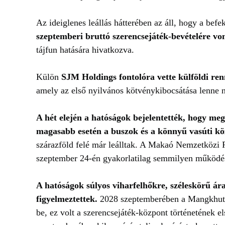
Az ideiglenes leállás hátterében az áll, hogy a befe
szeptemberi bruttó szerencsejáték-bevételére von
tájfun hatására hivatkozva.
Külön
SJM Holdings fontolóra vette külföldi re
amely az első nyilvános kötvénykibocsátása lenne 
A hét elején a hatóságok bejelentették, hogy meg
magasabb esetén a buszok és a könnyű vasúti köz
szárazföld felé már leálltak. A Makaó Nemzetközi R
szeptember 24-én gyakorlatilag semmilyen működé
A hatóságok súlyos viharfelhőkre, széleskörű ára
figyelmeztettek.
2028 szeptemberében a Mangkhut s
be, ez volt a szerencsejáték-központ történetének el