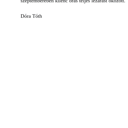
szeptemberében kilenc órás teljes lezárást okozott.
Dóra Tóth