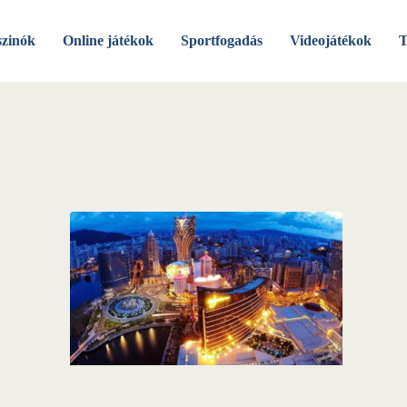
szinók
Online játékok
Sportfogadás
Videojátékok
T