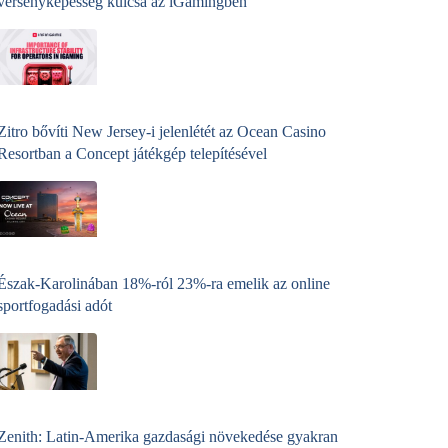
versenyképesség kulcsa az iGamingben
Zitro bővíti New Jersey-i jelenlétét az Ocean Casino
Resortban a Concept játékgép telepítésével
Észak-Karolinában 18%-ról 23%-ra emelik az online
sportfogadási adót
Zenith: Latin-Amerika gazdasági növekedése gyakran