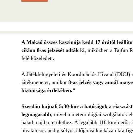
A Makaó összes kaszinója kedd 17 órától leállít
ciklon 8-as jelzését adták ki
,
miközben a Tajfun R
felé közeledett.
A Játékfelügyeleti és Koordinációs Hivatal (DICJ) el
játékmenetet, amikor
8-as jelzés vagy annál maga
biztonsága érdekében.”
Szerdán hajnali 5:30-kor a hatóságok a riasztást 
legmagasabb
, mivel a meteorológiai szolgálatok e
halad majd a területhez. A legalább 118 km/h erőssé
hivatalosok pedig súlyos időjárási kockázatokra figy