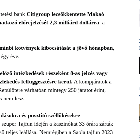
ktetési bank
Citigroup lecsökkentette Makaó
atkozó előrejelzését 2,3 milliárd dollárra
,
a
nminbi kötvények kibocsátását a jövő hónapban
,
négy éve.
előző intézkedések részeként 8-as jelzés vagy
lekedés felfüggesztésre kerül.
A kompjáratok a
epülőtere várhatóan mintegy 250 járatot érint,
s nem lesz.
dásokra és pusztító széllökésekre
zuper Tajfun idején a kaszinókat 33 órára zárták
ső teljes leállása. Nemrégiben a Saola tajfun 2023