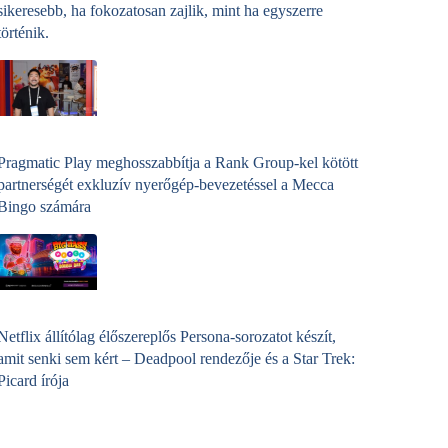
sikeresebb, ha fokozatosan zajlik, mint ha egyszerre
történik.
Pragmatic Play meghosszabbítja a Rank Group-kel kötött
partnerségét exkluzív nyerőgép-bevezetéssel a Mecca
Bingo számára
Netflix állítólag élőszereplős Persona-sorozatot készít,
amit senki sem kért – Deadpool rendezője és a Star Trek:
Picard írója