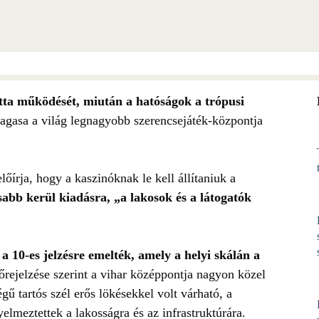
otta működését, miután a hatóságok a trópusi
agasa a világ legnagyobb szerencsejáték-központja
őírja, hogy a kaszinóknak le kell állítaniuk a
sabb kerül kiadásra, „a lakosok és a látogatók
a 10-es jelzésre emelték, amely a helyi skálán a
lőrejelzése szerint a vihar középpontja nagyon közel
gű tartós szél erős lökésekkel volt várható, a
elmeztettek a lakosságra és az infrastruktúrára.