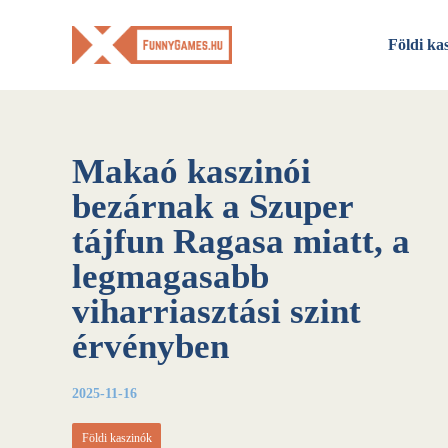
Skip
to
Földi ka
content
Makaó kaszinói
bezárnak a Szuper
tájfun Ragasa miatt, a
legmagasabb
viharriasztási szint
érvényben
2025-11-16
Földi kaszinók