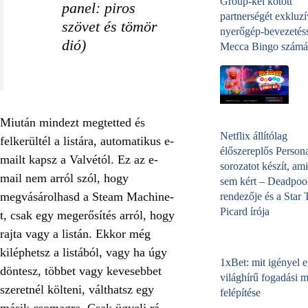
Group-kel kötött
panel: piros
partnerségét exkluzí
szövet és tömör
nyerőgép-bevezetéss
dió)
Mecca Bingo számá
Miután mindezt megtetted és
Netflix állítólag
felkerültél a listára, automatikus e-
élőszereplős Person
mailt kapsz a Valvétól. Ez az e-
sorozatot készít, ami
mail nem arról szól, hogy
sem kért – Deadpoo
megvásárolhasd a Steam Machine-
rendezője és a Star 
Picard írója
t, csak egy megerősítés arról, hogy
rajta vagy a listán. Ekkor még
kiléphetsz a listából, vagy ha úgy
1xBet: mit igényel 
döntesz, többet vagy kevesebbet
világhírű fogadási 
szeretnél költeni, válthatsz egy
felépítése
másik csomagra. Csak ügyelj rá,