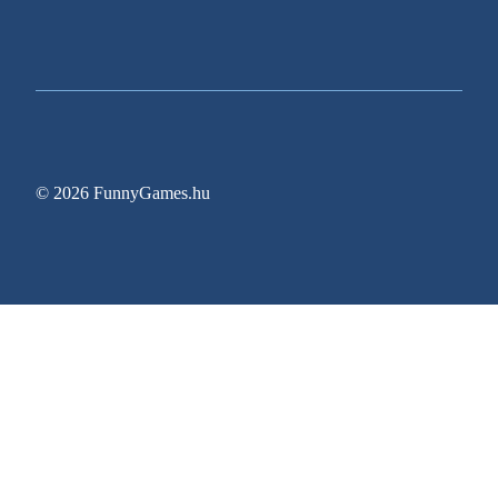
© 2026 FunnyGames.hu
Sitemap
Impresszum
Adatvédelem
Oldal információk
Egy régóta várt videojáték végre megjelenési dát
Gyerekkori Nintendoját elővéve ez a harmincas n
Zitro bővíti New Jersey-i jelenlétét az Ocean Cas
Pragmatic Play meghosszabbítja a Rank Group-kel
GTA 6 Előrendelési Útmutató: Minden Ingyenes 