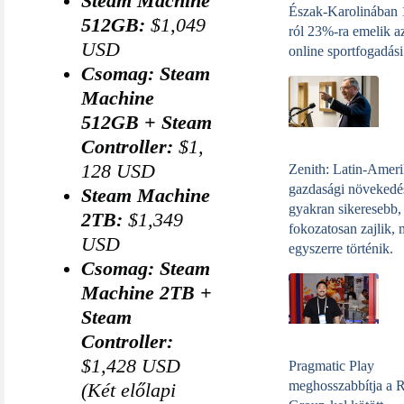
Steam Machine
Észak-Karolinában
512GB:
$1,049
ról 23%-ra emelik a
USD
online sportfogadási
Csomag: Steam
Machine
512GB + Steam
Controller:
$1,
128 USD
Zenith: Latin-Amer
gazdasági növekedé
Steam Machine
gyakran sikeresebb,
2TB:
$1,349
fokozatosan zajlik, 
USD
egyszerre történik.
Csomag: Steam
Machine 2TB +
Steam
Controller:
$1,428 USD
Pragmatic Play
meghosszabbítja a 
(Két előlapi