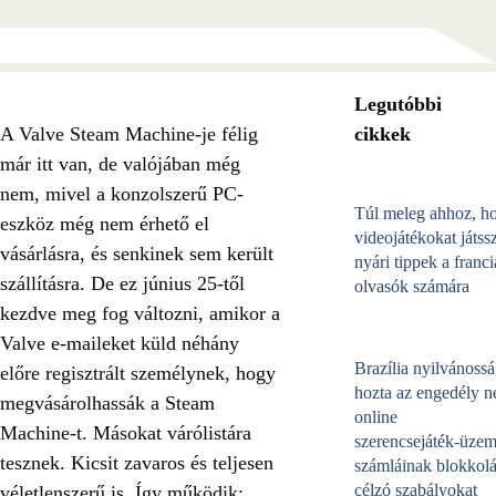
Legutóbbi
A Valve Steam Machine-je félig
cikkek
már itt van, de valójában még
nem, mivel a konzolszerű PC-
Túl meleg ahhoz, h
eszköz még nem érhető el
videojátékokat játss
vásárlásra, és senkinek sem került
nyári tippek a franci
szállításra. De ez június 25-től
olvasók számára
kezdve meg fog változni, amikor a
Valve e-maileket küld néhány
Brazília nyilvánossá
előre regisztrált személynek, hogy
hozta az engedély né
megvásárolhassák a Steam
online
Machine-t. Másokat várólistára
szerencsejáték‑üzem
tesznek. Kicsit zavaros és teljesen
számláinak blokkolá
célzó szabályokat
véletlenszerű is. Így működik: