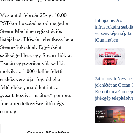
Mostantól február 25-ig, 10:00
Infingame: Az
PST-kor hozzáadhatod magad a
infrastruktúra stabili
Steam Machine regisztrációs
versenyképesség kul
listájához. Először jelentkezz be a
iGamingben
Steam-fiókoddal. Egyébként
szükséged lesz egy Steam-fiókra.
Ezután egyszerűen válaszd ki,
melyik az 1 000 dollár feletti
Zitro bővíti New Jer
eszköz verziója, fogadd el a
jelenlétét az Ocean
feltételeket, majd kattints a
Resortban a Concep
„Csatlakozás a listához” gombra.
játékgép telepítéséve
Íme a rendelkezésre álló négy
csomag: