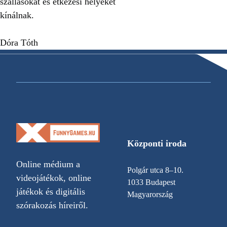
szállásokat és étkezési helyeket
kínálnak.
Dóra Tóth
Központi iroda
Online médium a
Polgár utca 8–10.
videojátékok, online
1033 Budapest
játékok és digitális
Magyarország
szórakozás híreiről.