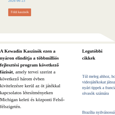
2026-06-23
Földi kaszinók
A Kewadin Kaszinók ezen a
Legutóbbi
nyáron elindítja a többmilliós
cikkek
fejlesztési program következő
fázisát
, amely tervei szerint a
Túl meleg ahhoz, h
következő három évben
videojátékokat játss
kivitelezésre kerül az öt játékkal
nyári tippek a franci
kapcsolatos létesítményeken
olvasók számára
Michigan keleti és központi Felső-
félszigetén.
Brazília nyilvánossá