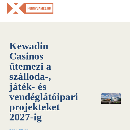
Skip
to
content
Kewadin
Casinos
ütemezi a
szálloda-,
játék- és
vendéglátóipari
projekteket
2027-ig