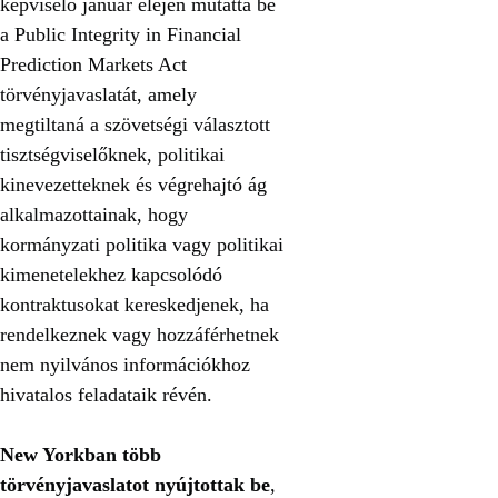
képviselő január elején mutatta be
a Public Integrity in Financial
Prediction Markets Act
törvényjavaslatát, amely
megtiltaná a szövetségi választott
tisztségviselőknek, politikai
kinevezetteknek és végrehajtó ág
alkalmazottainak, hogy
kormányzati politika vagy politikai
kimenetelekhez kapcsolódó
kontraktusokat kereskedjenek, ha
rendelkeznek vagy hozzáférhetnek
nem nyilvános információkhoz
hivatalos feladataik révén.
New Yorkban több
törvényjavaslatot nyújtottak be
,