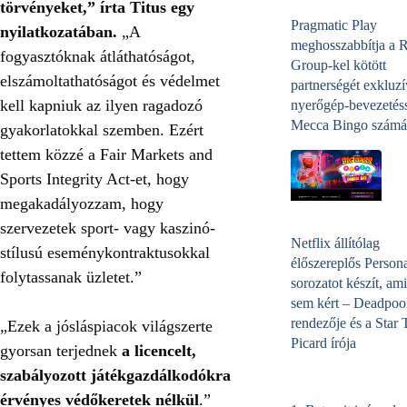
törvényeket,” írta Titus egy
Pragmatic Play
nyilatkozatában.
„A
meghosszabbítja a 
fogyasztóknak átláthatóságot,
Group-kel kötött
elszámoltathatóságot és védelmet
partnerségét exkluzí
kell kapniuk az ilyen ragadozó
nyerőgép-bevezetéss
Mecca Bingo számá
gyakorlatokkal szemben. Ezért
tettem közzé a Fair Markets and
Sports Integrity Act-et, hogy
megakadályozzam, hogy
szervezetek sport- vagy kaszinó-
Netflix állítólag
stílusú eseménykontraktusokkal
élőszereplős Person
folytassanak üzletet.”
sorozatot készít, ami
sem kért – Deadpoo
rendezője és a Star 
„Ezek a jósláspiacok világszerte
Picard írója
gyorsan terjednek
a licencelt,
szabályozott játékgazdálkodókra
érvényes védőkeretek nélkül
.”