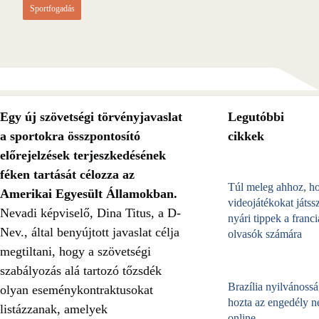
Sportfogadás
Egy új szövetségi törvényjavaslat
Legutóbbi
a sportokra összpontosító
cikkek
előrejelzések terjeszkedésének
féken tartását célozza az
Túl meleg ahhoz, h
Amerikai Egyesült Államokban.
videojátékokat játss
Nevadi képviselő, Dina Titus, a D-
nyári tippek a franci
Nev., által benyújtott javaslat célja
olvasók számára
megtiltani, hogy a szövetségi
szabályozás alá tartozó tőzsdék
Brazília nyilvánossá
olyan eseménykontraktusokat
hozta az engedély né
listázzanak, amelyek
online