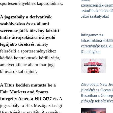
sporteseményekhez kapcsolódnak.
szerencsejáték‑üzem
számláinak blokkolá
célzó szabályokat
A jogszabály a derivatívák
szabályozása és az állami
szerencsejáték-törvény közötti
Infingame: Az
határ átrajzolására irányuló
infrastruktúra stabili
legújabb törekvés
, amely
versenyképesség kul
felerősíti a sporteseményekhez
iGamingben
kötődő kontraktusok körüli vitát,
amelyet kilenc állam már jogi
kihívásokkal sújtott.
Zitro bővíti New Jer
A Titus kedden mutatta be a
jelenlétét az Ocean
Fair Markets and Sports
Resortban a Concep
Integrity Actet, a HR 7477-et.
A
játékgép telepítéséve
jogszabályt a Ház Mezőgazdasági
Bizottságához utalták. A szenátor