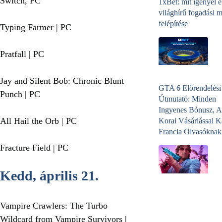
Switch, PC
1xBet: mit igényel 
világhírű fogadási 
felépítése
Typing Farmer | PC
Pratfall | PC
Jay and Silent Bob: Chronic Blunt
GTA 6 Előrendelési
Punch | PC
Útmutató: Minden
Ingyenes Bónusz, A
All Hail the Orb | PC
Korai Vásárlással K
Francia Olvasóknak
Fracture Field | PC
Kedd, április 21.
Vampire Crawlers: The Turbo
Wildcard from Vampire Survivors |