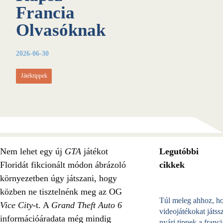
Francia
Olvasóknak
2026-06-30
Játéktippek
Nem lehet egy új
GTA
játékot
Legutóbbi
Floridát fikcionált módon ábrázoló
cikkek
környezetben úgy játszani, hogy
közben ne tisztelnénk meg az OG
Túl meleg ahhoz, h
Vice City
-t. A
Grand Theft Auto 6
videojátékokat játss
információáradata még mindig
nyári tippek a franci