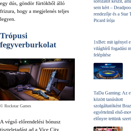
sorozatot készít, ami
egy dús, göndör fürtökből álló
sem kért – Deadpoo
frizura, hogy a megjelenés teljes
rendezője és a Star 
legyen.
Picard írója
Trópusi
1xBet: mit igényel 
fegyverburkolat
világhírű fogadási 
felépítése
TaDa Gaming: Az e
között tanúsított
szolgáltatóként Braz
© Rockstar Games
egyértelmű első-mo
előnyre tettünk szert
A végső előrendelési bónusz
tiszteletadást ad a Vice City