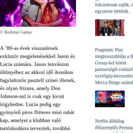
fokozatosan zajlik, 
egyszerre történik.
© Rockstar Games
A ’80-as évek visszatérnek
Pragmatic Play
exkluzív megjelenésekkel Jason és
meghosszabbítja a 
Group-kel kötött
Lucia számára. Jason lenvászon
partnerségét exkluzí
öltönyéhez az akkori idő ikonikus
nyerőgép-bevezetéss
fagylaltozós pasztell színei illenek,
Mecca Bingo számá
és olyan frizura, amely Don
Johnson-nel is csak egy kicsit
irigykedne. Lucia pedig egy
gyönyörű piros flitteres mini ruhát
kap, amelyet a klubban való
Netflix állítólag
élőszereplős Person
tartózkodásra terveztek, továbbá