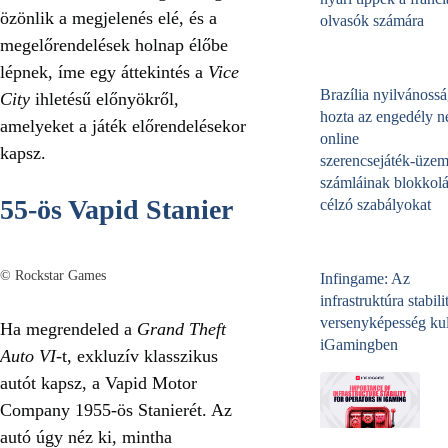
özönlik a megjelenés elé, és a
olvasók számára
megelőrendelések holnap élőbe
lépnek, íme egy áttekintés a
Vice
Brazília nyilvánossá
City
ihletésű előnyökről,
hozta az engedély né
amelyeket a játék előrendelésekor
online
kapsz.
szerencsejáték‑üzem
számláinak blokkolá
55-ös Vapid Stanier
célzó szabályokat
© Rockstar Games
Infingame: Az
infrastruktúra stabili
versenyképesség kul
Ha megrendeled a
Grand Theft
iGamingben
Auto VI
-t, exkluzív klasszikus
autót kapsz, a Vapid Motor
Company 1955-ös Stanierét. Az
autó úgy néz ki, mintha