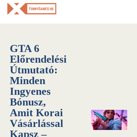
Skip
to
content
GTA 6
Előrendelési
Útmutató:
Minden
Ingyenes
Bónusz,
Amit Korai
Vásárlással
Kapsz –