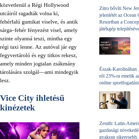
közvetlenül a Régi Hollywood
Zitro bővíti New Jer
utcáiról ragadták volna ki,
jelenlétét az Ocean
fehérfalú gumikat viselve, és antik
Resortban a Concep
játékgép telepítéséve
sárga–fehér fényezést visel, amely
szinte olyanná teszi, mintha egy
régi taxi lenne. Az autóval jár egy
fegyvertároló és egy titkos rekesz,
amely minden jogtalan zsákmány
Észak-Karolinában
tárolására szolgál—ami mindegyik
ról 23%-ra emelik a
lesz.
online sportfogadási
Vice City ihletésű
kinézetek
Zenith: Latin-Amer
gazdasági növekedé
gyakran sikeresebb,