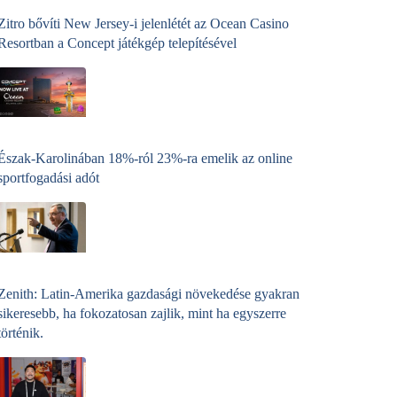
Zitro bővíti New Jersey-i jelenlétét az Ocean Casino
Resortban a Concept játékgép telepítésével
Észak-Karolinában 18%-ról 23%-ra emelik az online
sportfogadási adót
Zenith: Latin-Amerika gazdasági növekedése gyakran
sikeresebb, ha fokozatosan zajlik, mint ha egyszerre
történik.