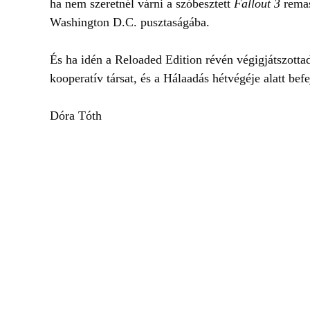
ha nem szeretnél várni a szóbesztett
Fallout 3
remas
Washington D.C. pusztaságába.
És ha idén a Reloaded Edition révén végigjátszottad 
kooperatív társat, és a Hálaadás hétvégéje alatt befe
Dóra Tóth