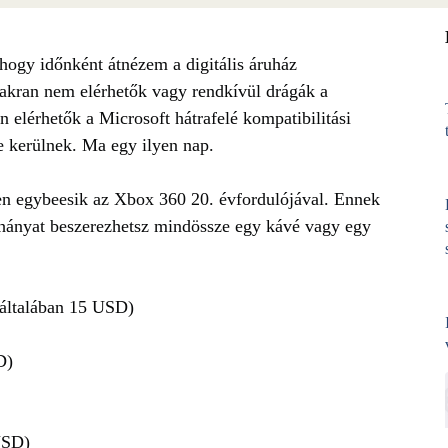
ogy időnként átnézem a digitális áruház
akran nem elérhetők vagy rendkívül drágák a
n elérhetők a Microsoft hátrafelé kompatibilitási
 kerülnek. Ma egy ilyen nap.
en egybeesik az Xbox 360 20. évfordulójával. Ennek
éhányat beszerezhetsz mindössze egy kávé vagy egy
általában 15 USD)
D)
USD)