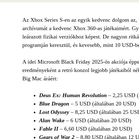
Az Xbox Series S-en az egyik kedvenc dolgom az, h
archívumát a kedvenc Xbox 360-as játékaimért. Gy
leárazott fizikai verziókhoz képest. De nagyon ritká
programján keresztül, és kevesebb, mint 10 USD-be
A idei Microsoft Black Friday 2025-ös akciója épp
eredményeként a retró konzol legjobb játékaiból n
Big Mac áráért:
Deus Ex: Human Revolution
– 2,25 USD (
Blue Dragon
– 5 USD (általában 20 USD)
Lost Odyssey
– 8,25 USD (általában 25 US
Alan Wake
– 6 USD (általában 20 USD)
Fable II
– 6,60 USD (általában 20 USD)
Gears of War 2
– 8,80 USD (általában 12 