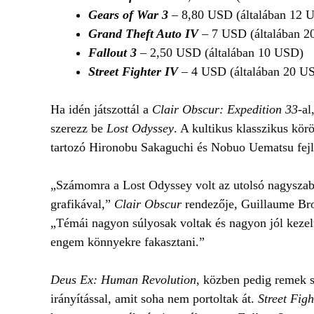
Gears of War 3
– 8,80 USD (általában 12 
Grand Theft Auto IV
– 7 USD (általában 
Fallout 3
– 2,50 USD (általában 10 USD)
Street Fighter IV
– 4 USD (általában 20 U
Ha idén játszottál a
Clair Obscur: Expedition 33
-al
szerezz be
Lost Odyssey
. A kultikus klasszikus kör
tartozó Hironobu Sakaguchi és Nobuo Uematsu fejles
„Számomra a Lost Odyssey volt az utolsó nagyszabá
grafikával,”
Clair Obscur
rendezője, Guillaume Br
„Témái nagyon súlyosak voltak és nagyon jól kezelt
engem könnyekre fakasztani.”
Deus Ex: Human Revolution
, közben pedig remek 
irányítással, amit soha nem portoltak át.
Street Figh