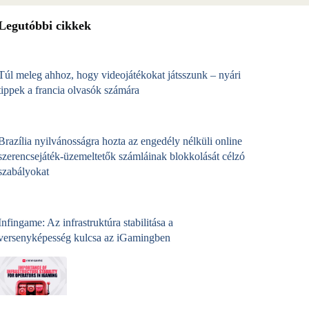
Legutóbbi cikkek
Túl meleg ahhoz, hogy videojátékokat játsszunk – nyári
tippek a francia olvasók számára
Brazília nyilvánosságra hozta az engedély nélküli online
szerencsejáték‑üzemeltetők számláinak blokkolását célzó
szabályokat
Infingame: Az infrastruktúra stabilitása a
versenyképesség kulcsa az iGamingben