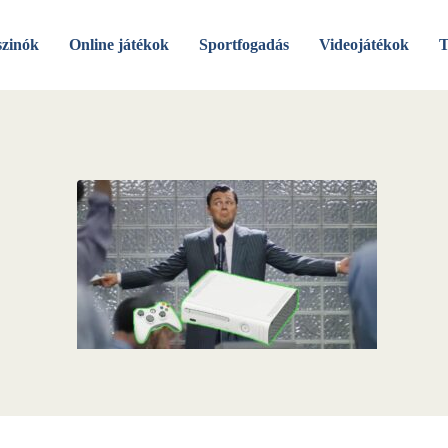
szinók
Online játékok
Sportfogadás
Videojátékok
T