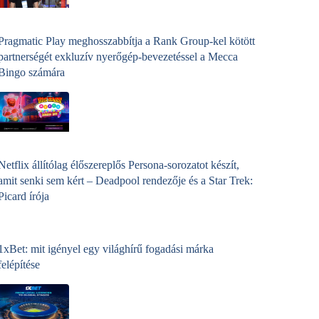
Pragmatic Play meghosszabbítja a Rank Group-kel kötött
partnerségét exkluzív nyerőgép-bevezetéssel a Mecca
Bingo számára
Netflix állítólag élőszereplős Persona-sorozatot készít,
amit senki sem kért – Deadpool rendezője és a Star Trek:
Picard írója
1xBet: mit igényel egy világhírű fogadási márka
felépítése