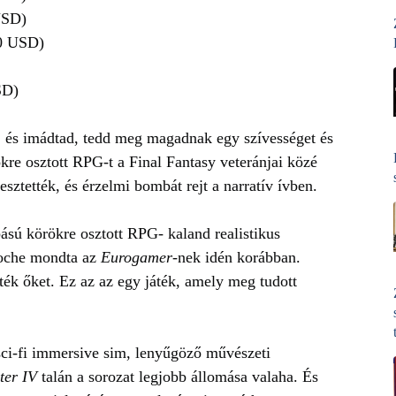
USD)
20 USD)
SD)
, és imádtad, tedd meg magadnak egy szívességet és
ökre osztott RPG-t a Final Fantasy veteránjai közé
ztették, és érzelmi bombát rejt a narratív ívben.
sú körökre osztott RPG- kaland realistikus
oche mondta az
Eurogamer
-nek idén korábban.
ék őket. Ez az az egy játék, amely meg tudott
sci-fi immersive sim, lenyűgöző művészeti
ter IV
talán a sorozat legjobb állomása valaha. És