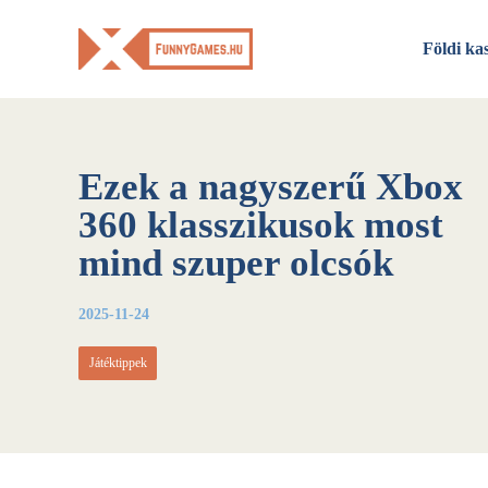
Skip
to
Földi ka
content
Ezek a nagyszerű Xbox
360 klasszikusok most
mind szuper olcsók
2025-11-24
Játéktippek