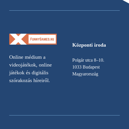
Központi iroda
Online médium a
Polgár utca 8–10.
videojátékok, online
1033 Budapest
játékok és digitális
Magyarország
szórakozás híreiről.