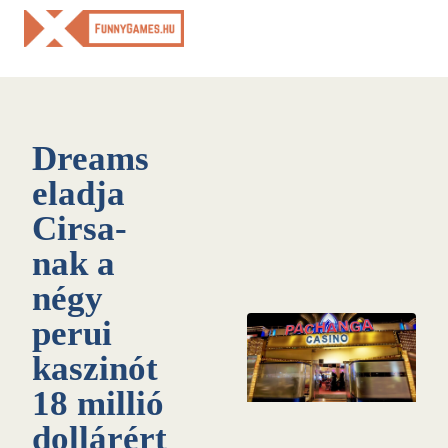
Skip
to
content
Dreams
eladja
Cirsa-
nak a
négy
perui
kaszinót
18 millió
dollárért