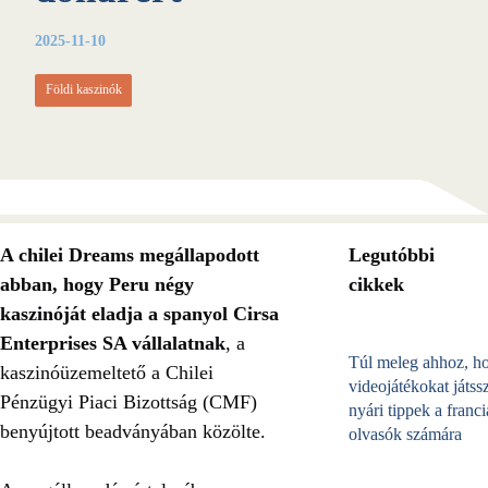
2025-11-10
Földi kaszinók
A chilei Dreams megállapodott
Legutóbbi
abban, hogy Peru négy
cikkek
kaszinóját eladja a spanyol Cirsa
Enterprises SA vállalatnak
, a
Túl meleg ahhoz, h
kaszinóüzemeltető a Chilei
videojátékokat játss
Pénzügyi Piaci Bizottság (CMF)
nyári tippek a franci
benyújtott beadványában közölte.
olvasók számára