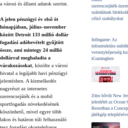
a városi és állami adatok szerint.
szerencsejáték‑üzem
számláinak blokkolá
célzó szabályokat
A jelen pénzügyi év első öt
hónapjában, július–november
között Detroit 133 millió dollár
Infingame: Az
fogadási adóbevételt gyűjtött
infrastruktúra stabili
össze, ami mintegy 24 millió
versenyképesség kul
dollárral meghaladta a
iGamingben
várakozásokat
, közölte a városi
hivatal a legújabb havi pénzügyi
jelentésben. A kiemelkedés
nagyrészt az internetes
Zitro bővíti New Jer
szerencsejáték és a mobil
jelenlétét az Ocean
sportfogadás növekedésének
Resortban a Concep
köszönhető, mivel egyre több
játékgép telepítéséve
lakos és határon túli felhasználó
tesz fogadást okostelefonos