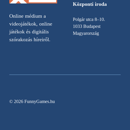
Központi iroda
Online médium a
Polgár utca 8–10.
videojátékok, online
1033 Budapest
játékok és digitális
Magyarország
szórakozás híreiről.
© 2026 FunnyGames.hu
Sitemap
Impresszum