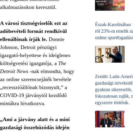
alkalmazásokon keresztül.
A városi tisztségviselők ezt az
Észak-Karolinában
adóbevételi formát rendkívül
ról 23%-ra emelik a
online sportfogadási
ellenállónak írják le.
Donnie
Johnson, Detroit pénzügyi
igazgató-helyettese és ideiglenes
költségvetési igazgatója, a
The
Detroit News
-nak elmondta, hogy
Zenith: Latin-Amer
az online szerencsejáték bevétele
gazdasági növekedé
„recesszióállónak bizonyult,” a
gyakran sikeresebb,
COVID-19 járványtól kezdődő
fokozatosan zajlik, 
egyszerre történik.
mintákra hivatkozva.
„Ami a járvány alatt és a mini
gazdasági összehúzódás idején