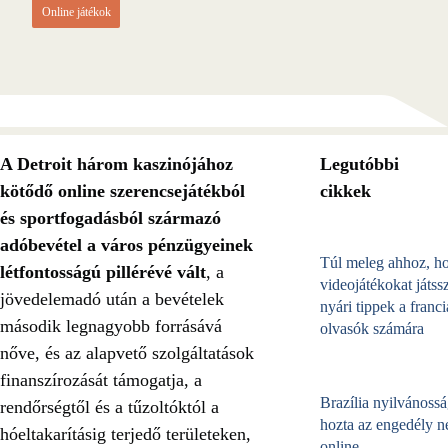
Online játékok
A Detroit három kaszinójához
Legutóbbi
kötődő online szerencsejátékból
cikkek
és sportfogadásból származó
adóbevétel a város pénzügyeinek
Túl meleg ahhoz, h
létfontosságú pillérévé vált
,
a
videojátékokat játss
jövedelemadó után a bevételek
nyári tippek a franci
második legnagyobb forrásává
olvasók számára
nőve, és az alapvető szolgáltatások
finanszírozását támogatja, a
Brazília nyilvánossá
rendőrségtől és a tűzoltóktól a
hozta az engedély né
hóeltakarításig terjedő területeken,
online