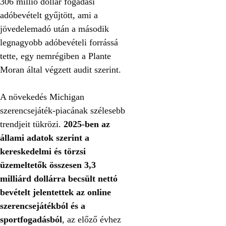
306 millió dollár fogadási
adóbevételt gyűjtött, ami a
jövedelemadó után a második
legnagyobb adóbevételi forrássá
tette, egy nemrégiben a Plante
Moran által végzett audit szerint.
A növekedés Michigan
szerencsejáték-piacának szélesebb
trendjeit tükrözi.
2025-ben az
állami adatok szerint a
kereskedelmi és törzsi
üzemeltetők összesen 3,3
milliárd dollárra becsült nettó
bevételt jelentettek az online
szerencsejátékból és a
sportfogadásból
, az előző évhez