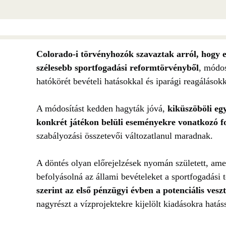
Colorado-i törvényhozók szavaztak arról, hogy el
szélesebb sportfogadási reformtörvényből
, módos
hatókörét bevételi hatásokkal és iparági reagálások
A módosítást kedden hagyták jóvá,
kiküszöböli eg
konkrét játékon belüli eseményekre vonatkozó 
szabályozási összetevői változatlanul maradnak.
A döntés olyan előrejelzések nyomán született, amel
befolyásolná az állami bevételeket a sportfogadás
szerint az első pénzügyi évben a potenciális veszt
nagyrészt a vízprojektekre kijelölt kiadásokra hatáss