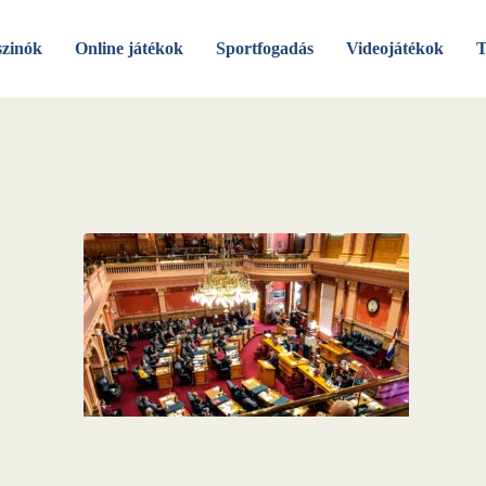
szinók
Online játékok
Sportfogadás
Videojátékok
T