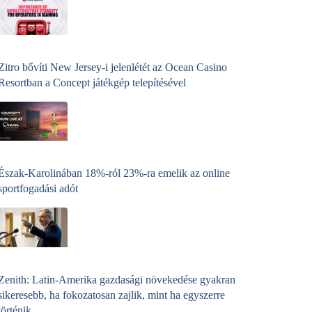
Zitro bővíti New Jersey-i jelenlétét az Ocean Casino
Resortban a Concept játékgép telepítésével
Észak-Karolinában 18%-ról 23%-ra emelik az online
sportfogadási adót
Zenith: Latin-Amerika gazdasági növekedése gyakran
sikeresebb, ha fokozatosan zajlik, mint ha egyszerre
történik.