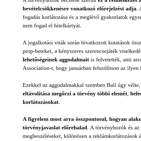
bevételcsökkenésre vonatkozó előrejelzést adja
. 
fogadás korlátozása és a meglévő gyakorlatok egys
nem fogad el hitelkártyát.
A jogalkotási viták során hivatkozott kutatások ös
prop-beteket, a kényszeres szerencsejáték viselked
lehetőségeinek aggodalmait
is felvetették, ami arr
Association-t, hogy januárban felszólítson az ilyen 
Ezekkel az aggodalmakkal szemben Ball úgy vélte
eltávolítása megőrzi a törvény többi elemét
,
bele
korlátozásokat
.
A figyelem most arra összpontosul, hogyan alak
törvényjavaslat előrehalad
. A törvényhozók és az 
megbeszéléseket, különösen a reklámkorlátozások 