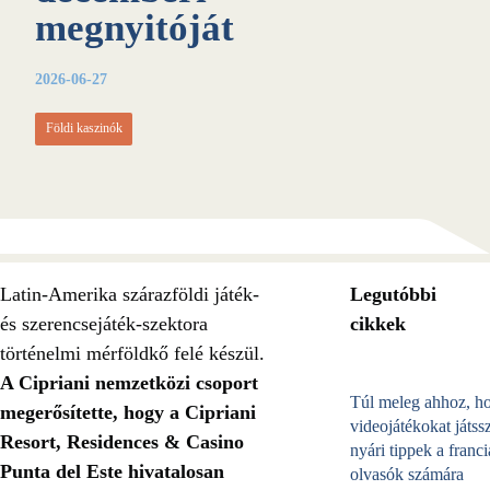
megnyitóját
2026-06-27
Földi kaszinók
Latin-Amerika szárazföldi játék-
Legutóbbi
és szerencsejáték-szektora
cikkek
történelmi mérföldkő felé készül.
A Cipriani nemzetközi csoport
Túl meleg ahhoz, h
megerősítette, hogy a Cipriani
videojátékokat játss
Resort, Residences & Casino
nyári tippek a franci
Punta del Este hivatalosan
olvasók számára