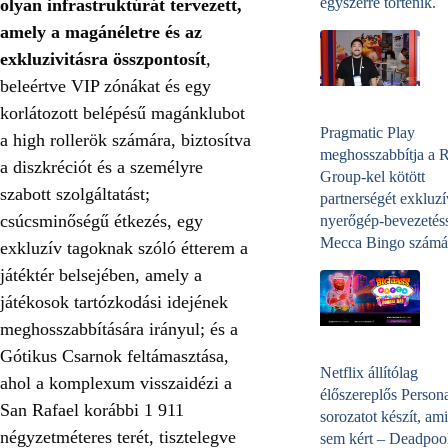
egyszerre történik.
olyan infrastruktúrát tervezett,
amely a magánéletre és az
exkluzivitásra összpontosít
,
beleértve VIP zónákat és egy
korlátozott belépésű magánklubot
Pragmatic Play
a high rollerök számára, biztosítva
meghosszabbítja a 
a diszkréciót és a személyre
Group-kel kötött
szabott szolgáltatást;
partnerségét exkluzí
csúcsminőségű étkezés, egy
nyerőgép-bevezetéss
Mecca Bingo számá
exkluzív tagoknak szóló étterem a
játéktér belsejében, amely a
játékosok tartózkodási idejének
meghosszabbítására irányul; és a
Gótikus Csarnok feltámasztása,
Netflix állítólag
ahol a komplexum visszaidézi a
élőszereplős Person
San Rafael korábbi 1 911
sorozatot készít, ami
négyzetméteres terét, tisztelegve
sem kért – Deadpoo