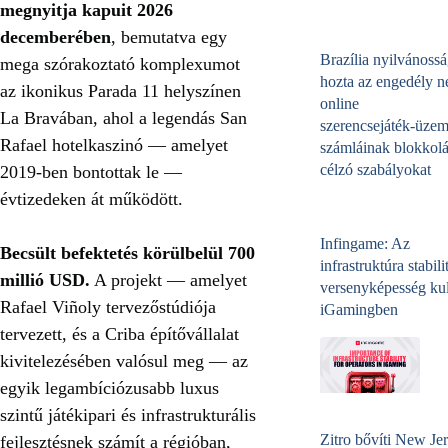
megnyitja kapuit 2026
decemberében
, bemutatva egy
Brazília nyilvánossá
mega szórakoztató komplexumot
hozta az engedély né
az ikonikus Parada 11 helyszínen
online
La Bravában, ahol a legendás San
szerencsejáték‑üzem
Rafael hotelkaszinó — amelyet
számláinak blokkolá
célzó szabályokat
2019-ben bontottak le —
évtizedeken át működött.
Infingame: Az
Becsült befektetés körülbelül 700
infrastruktúra stabili
millió USD.
A projekt — amelyet
versenyképesség kul
Rafael Viñoly tervezőstúdiója
iGamingben
tervezett, és a Criba építővállalat
kivitelezésében valósul meg — az
egyik legambíciózusabb luxus
szintű játékipari és infrastrukturális
Zitro bővíti New Jer
fejlesztésnek számít a régióban,