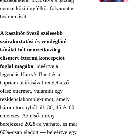
nemzetközi ügyfélkör folyamatos
beáramlását.
A kaszinót övező szélesebb
szórakoztatási és vendéglátó
kínálat hét nemzetközileg
elismert éttermi koncepciót
foglal magába
, ideértve a
legendás Harry’s Bar-t és a
Cipriani aláírásával rendelkező
olasz éttermet, valamint egy
rezidenciakomplexumot, amely
három toronyból áll: 30, 45 és 60
emeletes. Az első torony
befejezése 2028-ra várható, és már
60%-osan eladott — beleértve egy