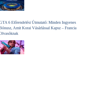
GTA 6 Előrendelési Útmutató: Minden Ingyenes
Bónusz, Amit Korai Vásárlással Kapsz – Francia
Olvasóknak