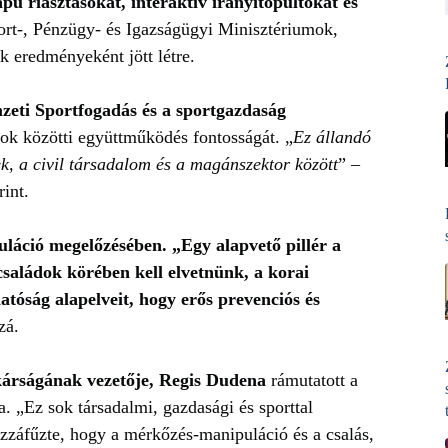
apú riasztásokat, interaktív irányítópultokat és
ort-, Pénzügy- és Igazságügyi Minisztériumok,
 eredményeként jött létre.
eti Sportfogadás és a sportgazdaság
ok közötti együttműködés fontosságát. „
Ez állandó
, a civil társadalom és a magánszektor között
” –
int.
uláció megelőzésében. „Egy alapvető pillér a
 családok körében kell elvetnünk, a korai
hatóság alapelveit
, hogy erős prevenciós és
zá.
árságának vezetője, Regis Dudena
rámutatott a
. „Ez sok társadalmi, gazdasági és sporttal
zzáfűzte, hogy a mérkőzés-manipuláció és a csalás,