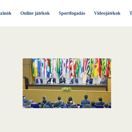
szinók
Online játékok
Sportfogadás
Videojátékok
T