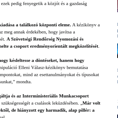
 ezek pedig fenyegetik a közjót és a gazdaság
iadása a találkozó központi eleme.
A kézikönyv a
maz meg annak érdekében, hogy javítsa a
sét.
A Szövetségi Rendőrség Nyomozási és
melte a csoport eredményorientált megközelítését
.
hogy késleltesse a döntéseket, hanem hogy
puláció Elleni Válasz-kézikönyv bemutatása
mpontokat, mind az esettanulmányokat és típusokat
ásunkat,” mondta.
gáltja és az Interministeriális Munkacsoport
l szükségességét a csalások leküzdésében. „
Már volt
ktől, de hiányzott egy harmadik, alap pillér: a
eal.