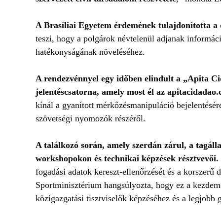
A Brasíliai Egyetem érdemének tulajdonította a di
teszi, hogy a polgárok névtelenül adjanak informác
hatékonyságának növeléséhez.
A rendezvénnyel egy időben elindult a „Apita C
jelentéscsatorna, amely most él az apitacidadao.
kínál a gyanított mérkőzésmanipuláció bejelentésére, 
szövetségi nyomozók részéről.
A találkozó során, amely szerdán zárul, a tagáll
workshopokon és technikai képzések résztvevői.
fogadási adatok kereszt-ellenőrzését és a korszerű di
Sportminisztérium hangsúlyozta, hogy ez a kezdemé
közigazgatási tisztviselők képzéséhez és a legjobb