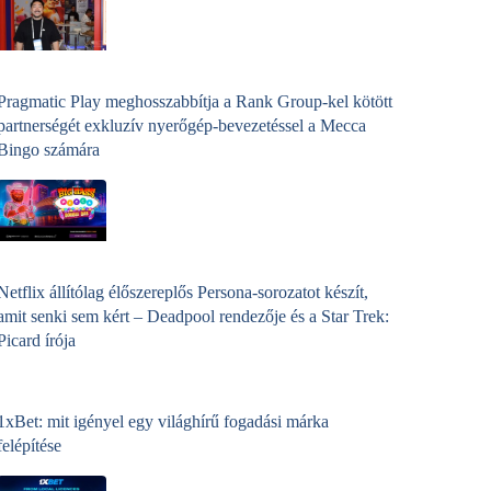
Pragmatic Play meghosszabbítja a Rank Group-kel kötött
partnerségét exkluzív nyerőgép-bevezetéssel a Mecca
Bingo számára
Netflix állítólag élőszereplős Persona-sorozatot készít,
amit senki sem kért – Deadpool rendezője és a Star Trek:
Picard írója
1xBet: mit igényel egy világhírű fogadási márka
felépítése