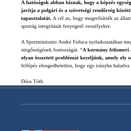
A hatóságok abban bíznak, hogy a képzés egységes
javítja a polgári és a szövetségi rendőrség közöt
tapasztalatát.
A cél az, hogy megerősítsék az állam
sportág integritását fenyegető veszélyekre.
A Sportminiszter André Fufuca nyilatkozatában meg
sürgősségének fontosságát. “
A kormány felismeri 
olyan összetett problémát kezeljünk, amely oly so
fellépés elengedhetetlen, hogy egy irányba haladv
Dóra Tóth