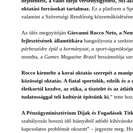
bejelentést, a valós idejű versenyfigyelést, MI-al
oktatási forrásokat tartalmaz.
Ez a platform a Sp
valamint a Szövetségi Rendőrség közreműködésének
Az ülés megnyitóján
Giovanni Rocco Neto, a Nemz
fejlesztésének államtitkára
hangsúlyozta a szektor
párbeszédre épül a kormányzat, a sport-ügynökségek
mondta, a
Games Magazine Brazil
beszámolója szer
Rocco kiemelte a korai oktatás szerepét a manip
közösségi oktatás.
A fiatal sportolók, edzők és a
életkortól kezdve, az etika, a tisztelet és az átlát
tudatossággal teli kultúrát építsünk ki
,” tette hoz
A Pénzügyminisztérium Díjak és Fogadások Titk
szabályozás hosszú idő hiányából adódó kihívásokra
kapcsolatos problémát okozott” – jegyezte meg. Ho