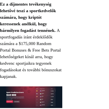
Ez a díjmentes tevékenység
lehetővé teszi a sportkedvelők
számára, hogy kriptót
keressenek anélkül, hogy
bármilyen fogadást tennének.
A
sportfogadás iránt érdeklődők
számára a $175,000 Random
Portal Bonuses & Free Bets Portal
lehetőségeket kínál arra, hogy
kedvenc sportjaikra tegyenek
fogadásokat és további bónuszokat
kapjanak.