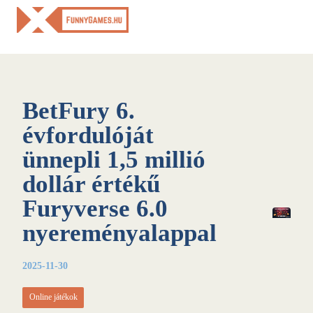
Skip
to
content
BetFury 6.
évfordulóját
ünnepli 1,5 millió
dollár értékű
Furyverse 6.0
nyereményalappal
2025-11-30
Online játékok