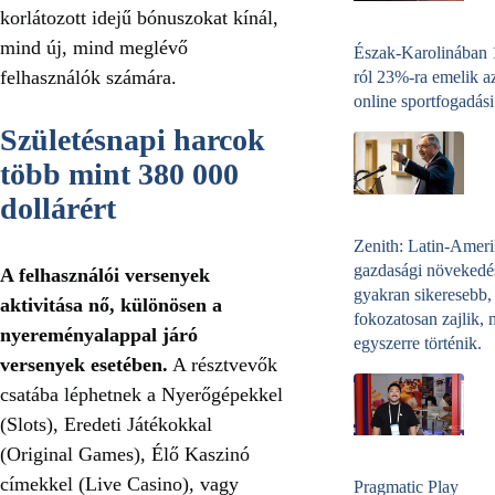
korlátozott idejű bónuszokat kínál,
mind új, mind meglévő
Észak-Karolinában
felhasználók számára.
ról 23%-ra emelik a
online sportfogadási
Születésnapi harcok
több mint 380 000
dollárért
Zenith: Latin-Amer
gazdasági növekedé
A felhasználói versenyek
gyakran sikeresebb,
aktivitása nő, különösen a
fokozatosan zajlik, 
nyereményalappal járó
egyszerre történik.
versenyek esetében.
A résztvevők
csatába léphetnek a Nyerőgépekkel
(Slots), Eredeti Játékokkal
(Original Games), Élő Kaszinó
címekkel (Live Casino), vagy
Pragmatic Play