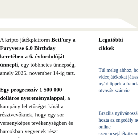
A kripto játékplatform
BetFury a
Legutóbbi
Furyverse 6.0 Birthday
cikkek
keretében a 6. évfordulóját
ünnepli
, egy többhetes ünnepség,
Túl meleg ahhoz, h
amely 2025. november 14-ig tart.
videojátékokat játss
nyári tippek a franci
Egy progresszív 1 500 000
olvasók számára
dolláros nyereményalappal
, a
kampány lehetőséget kínál a
Brazília nyilvánossá
résztvevőknek, hogy egy sor
hozta az engedély né
versenyképes tevékenységben és
online
harcokban vegyenek részt
szerencsejáték‑üzem