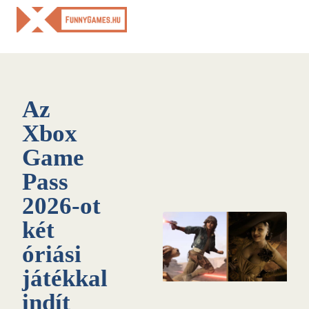
Skip
to
content
Az
Xbox
Game
Pass
2026-ot
két
óriási
játékkal
indít