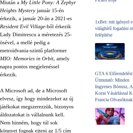
Miután a
My Little Pony: A Zephyr
Heights Mystery
január 15-én
érkezik, a január 20-án a 2021-es
1xBet: mit igényel 
Resident Evil Village
-ből érkezik
világhírű fogadási 
Lady Dimitrescu a méretezés 25-
felépítése
ösével, a mellé pedig a
metroidvania-szintű platformer
MIO: Memories in Orbit
, amely
napra pontos megjelenéssel
GTA 6 Előrendelési
érkezik.
Útmutató: Minden
Ingyenes Bónusz, A
A Microsoft ad, de a Microsoft
Korai Vásárlással K
elvesz, így hogy mindezeket az új
Francia Olvasóknak
játékokat megszerezzük, bizonyos
áldozatokat is vállalnunk kell.
Nem hinném, hogy túl sok
könnyet fognak ejteni az 1/5 cím