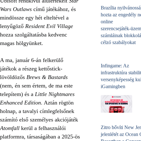
Ubisoft rendkívül alulértékelt
Star
Brazília nyilvánossá
Wars Outlaws
című játékához, és
hozta az engedély né
mindössze egy hét elteltével a
online
lenyűgöző
Resident Evil Village
szerencsejáték‑üzem
hozza szolgáltatásba kedvenc
számláinak blokkolá
célzó szabályokat
magas hölgyünket.
A ma, január 6-án felkerülő
Infingame: Az
játékok a részeg kettőstick-
infrastruktúra stabili
lövöldözős
Brews & Bastards
versenyképesség kul
(nem, én sem értem, de ma este
iGamingben
telepítem) és a
Little Nightmares
Enhanced Edition
. Aztán rögtön
holnap, a tavalyi címlegfelsőnek
számító első személyes akciójáték
Zitro bővíti New Jer
Atomfall
kerül a felhasználói
jelenlétét az Ocean
platformra, társaságában a 2025-ös