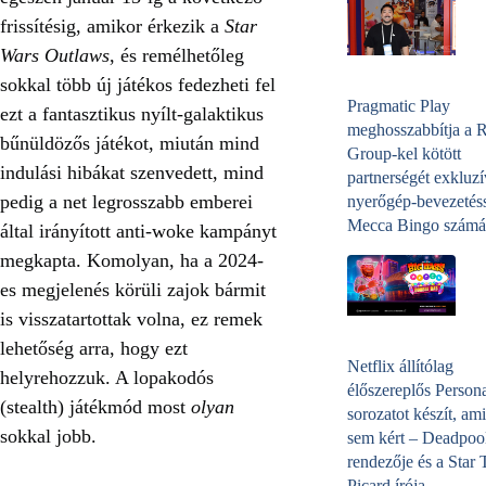
frissítésig, amikor érkezik a
Star
Wars Outlaws
, és remélhetőleg
sokkal több új játékos fedezheti fel
Pragmatic Play
ezt a fantasztikus nyílt-galaktikus
meghosszabbítja a 
bűnüldözős játékot, miután mind
Group-kel kötött
indulási hibákat szenvedett, mind
partnerségét exkluzí
pedig a net legrosszabb emberei
nyerőgép-bevezetéss
Mecca Bingo számá
által irányított anti-woke kampányt
megkapta. Komolyan, ha a 2024-
es megjelenés körüli zajok bármit
is visszatartottak volna, ez remek
lehetőség arra, hogy ezt
Netflix állítólag
helyrehozzuk. A lopakodós
élőszereplős Person
(stealth) játékmód most
olyan
sorozatot készít, ami
sokkal jobb.
sem kért – Deadpoo
rendezője és a Star 
Picard írója