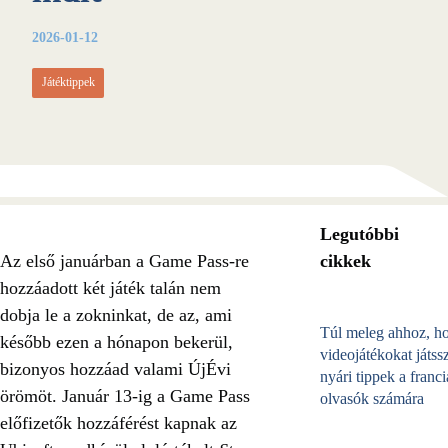
2026-01-12
Játéktippek
Legutóbbi
Az első januárban a Game Pass-re
cikkek
hozzáadott két játék talán nem
dobja le a zokninkat, de az, ami
Túl meleg ahhoz, h
később ezen a hónapon bekerül,
videojátékokat játss
bizonyos hozzáad valami ÚjÉvi
nyári tippek a franci
örömöt. Január 13-ig a Game Pass
olvasók számára
előfizetők hozzáférést kapnak az