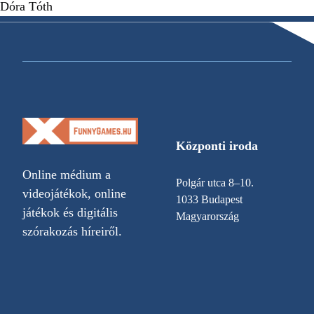
Dóra Tóth
Központi iroda
Online médium a
Polgár utca 8–10.
videojátékok, online
1033 Budapest
játékok és digitális
Magyarország
szórakozás híreiről.