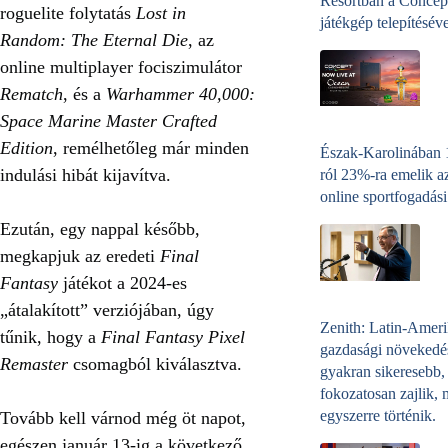
Resortban a Concep
roguelite folytatás
Lost in
játékgép telepítéséve
Random: The Eternal Die
, az
online multiplayer fociszimulátor
Rematch
, és a
Warhammer 40,000:
Space Marine
Master Crafted
Edition
, remélhetőleg már minden
Észak-Karolinában
indulási hibát kijavítva.
ról 23%-ra emelik a
online sportfogadási
Ezután, egy nappal később,
megkapjuk az eredeti
Final
Fantasy
játékot a 2024-es
„átalakított” verziójában, úgy
Zenith: Latin-Amer
tűnik, hogy a
Final Fantasy Pixel
gazdasági növekedé
Remaster
csomagból kiválasztva.
gyakran sikeresebb,
fokozatosan zajlik, 
egyszerre történik.
Tovább kell várnod még öt napot,
egészen január 13-ig a következő