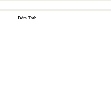
Dóra Tóth