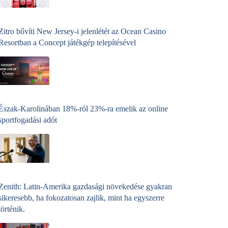
Zitro bővíti New Jersey-i jelenlétét az Ocean Casino
Resortban a Concept játékgép telepítésével
Észak-Karolinában 18%-ról 23%-ra emelik az online
sportfogadási adót
Zenith: Latin-Amerika gazdasági növekedése gyakran
sikeresebb, ha fokozatosan zajlik, mint ha egyszerre
történik.