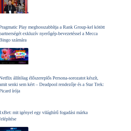
Pragmatic Play meghosszabbítja a Rank Group-kel kötött
partnerségét exkluzív nyerőgép-bevezetéssel a Mecca
Bingo számára
Netflix állítólag élőszereplős Persona-sorozatot készít,
amit senki sem kért – Deadpool rendezője és a Star Trek:
Picard írója
1xBet: mit igényel egy világhírű fogadási márka
felépítése