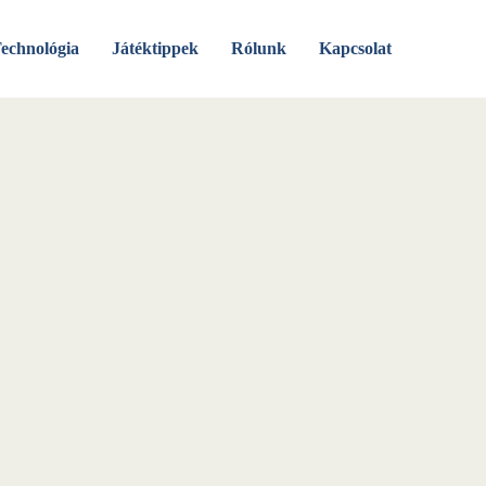
echnológia
Játéktippek
Rólunk
Kapcsolat