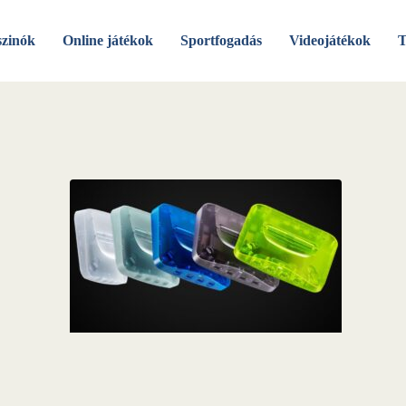
szinók
Online játékok
Sportfogadás
Videojátékok
T