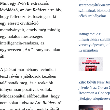
Mint egy PvPvE extrakciós
szerencsejáték‑üzem
lövöldöző, az
Arc Raiders
arra hív,
számláinak blokkolá
célzó szabályokat
hogy felfedezd és fosztogasd ki
egy elesett civilizáció
maradványait, amely még mindig
Infingame: Az
egy halálos mesterséges
infrastruktúra stabili
intelligencia-rendszer, az
versenyképesség kul
úgynevezett „Arc” irányítása alatt
iGamingben
áll.
A játékot már néhány technikai
teszt révén a játékosok kezében
Zitro bővíti New Jer
találhatták meg, és a reakciók
jelenlétét az Ocean
túlnyomóan pozitívak voltak.
Resortban a Concep
Mindazonáltal előfordulhat, hogy
játékgép telepítéséve
nem sokat tudsz az
Arc Raiders
-ről
vagy az extrakciós lövöldözőkről