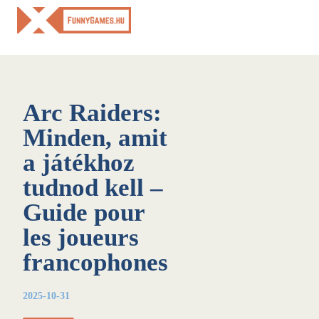
Skip
to
content
Arc Raiders:
Minden, amit
a játékhoz
tudnod kell –
Guide pour
les joueurs
francophones
2025-10-31