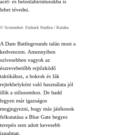
acél- és betonlabirintusokba is
lehet tévedni.
© Screenshot: Embark Studios / Kotaku
A Dam Battlegrounds talán most a
kedvencem. Amennyiben
szívesebben vagyok az
észrevehetőbb rejtőzködő
taktikához, a bokrok és fák
rejtekhelyként való használata jól
illik a stílusomhoz. De hadd
legyen már igazságos
megjegyezni, hogy más játékosok
felkutatása a Blue Gate hegyes
terepén sem adott kevesebb
izgalmat.