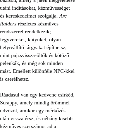
utáni indításokat, kézművességet
és kereskedelmet szolgálja.
Arc
Raiders
részletes kézműves
rendszerrel rendelkezik;
fegyvereket, kütyüket, olyan
helyreállító tárgyakat építhetsz,
mint pajzsvissza-öltők és kötöző
pelenkák, és még sok minden
mást. Emellett különféle NPC-kkel
is cserélhetsz.
Ráadásul van egy kedvenc csirkéd,
Scrappy, amely mindig örömmel
üdvözöl, amikor egy mérkőzés
után visszatérsz, és néhány kisebb
kézműves szerszámot ad a