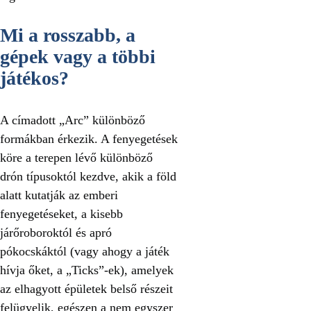
Mi a rosszabb, a
gépek vagy a többi
játékos?
A címadott „Arc” különböző
formákban érkezik. A fenyegetések
köre a terepen lévő különböző
drón típusoktól kezdve, akik a föld
alatt kutatják az emberi
fenyegetéseket, a kisebb
járőroboroktól és apró
pókocskáktól (vagy ahogy a játék
hívja őket, a „Ticks”-ek), amelyek
az elhagyott épületek belső részeit
felügyelik, egészen a nem egyszer