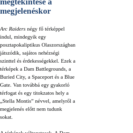
megtekintése a
megjelenéskor
Arc Raiders
négy fő térképpel
indul, mindegyik egy
posztapokaliptikus Olaszországban
játszódik, sajátos nehézségi
szinttel és érdekességekkel. Ezek a
térképek a Dam Battlegrounds, a
Buried City, a Spaceport és a Blue
Gate. Van továbbá egy gyakorló
térfogat és egy titokzatos hely a
„Stella Montis” névvel, amelyről a
megjelenés előtt nem tudunk
sokat.
A térképek változatosak. A Dam