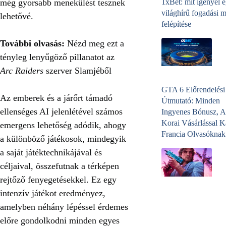
még gyorsabb menekülést tesznek
1xBet: mit igényel 
világhírű fogadási 
lehetővé.
felépítése
További olvasás:
Nézd meg ezt a
tényleg lenyűgöző pillanatot az
Arc Raiders
szerver Slamjéből
GTA 6 Előrendelési
Az emberek és a járőrt támadó
Útmutató: Minden
ellenséges AI jelenlétével számos
Ingyenes Bónusz, A
Korai Vásárlással K
emergens lehetőség adódik, ahogy
Francia Olvasóknak
a különböző játékosok, mindegyik
a saját játéktechnikájával és
céljaival, összefutnak a térképen
rejtőző fenyegetésekkel. Ez egy
intenzív játékot eredményez,
amelyben néhány lépéssel érdemes
előre gondolkodni minden egyes