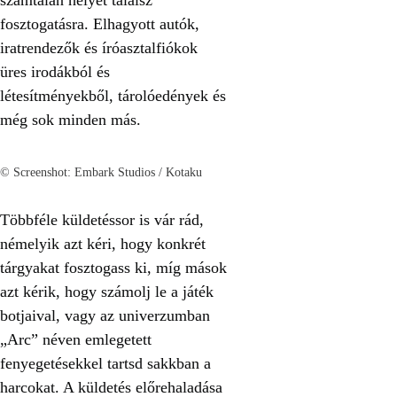
fosztogatásra. Elhagyott autók,
iratrendezők és íróasztalfiókok
üres irodákból és
létesítményekből, tárolóedények és
még sok minden más.
© Screenshot: Embark Studios / Kotaku
Többféle küldetéssor is vár rád,
némelyik azt kéri, hogy konkrét
tárgyakat fosztogass ki, míg mások
azt kérik, hogy számolj le a játék
botjaival, vagy az univerzumban
„Arc” néven emlegetett
fenyegetésekkel tartsd sakkban a
harcokat. A küldetés előrehaladása