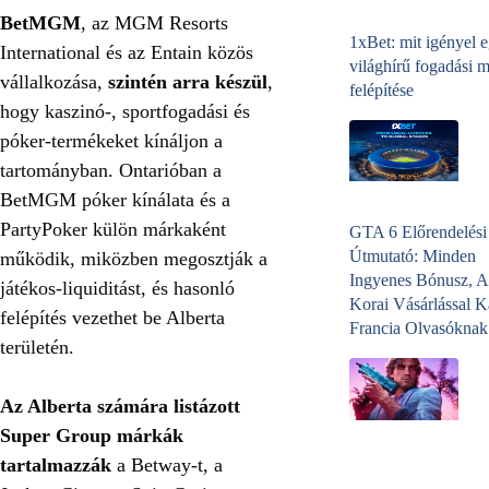
BetMGM
, az MGM Resorts
1xBet: mit igényel 
International és az Entain közös
világhírű fogadási 
vállalkozása,
szintén arra készül
,
felépítése
hogy kaszinó-, sportfogadási és
póker-termékeket kínáljon a
tartományban. Ontarióban a
BetMGM póker kínálata és a
PartyPoker külön márkaként
GTA 6 Előrendelési
Útmutató: Minden
működik, miközben megosztják a
Ingyenes Bónusz, A
játékos-liquiditást, és hasonló
Korai Vásárlással K
felépítés vezethet be Alberta
Francia Olvasóknak
területén.
Az Alberta számára listázott
Super Group márkák
tartalmazzák
a Betway-t, a