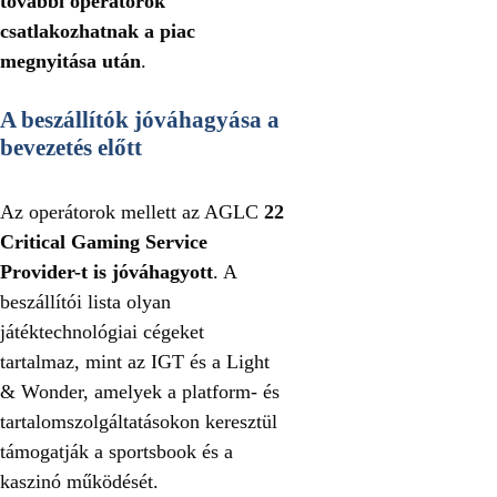
további operátorok
csatlakozhatnak a piac
megnyitása után
.
A beszállítók jóváhagyása a
bevezetés előtt
Az operátorok mellett az AGLC
22
Critical Gaming Service
Provider-t is jóváhagyott
. A
beszállítói lista olyan
játéktechnológiai cégeket
tartalmaz, mint az IGT és a Light
& Wonder, amelyek a platform- és
tartalomszolgáltatásokon keresztül
támogatják a sportsbook és a
kaszinó működését.