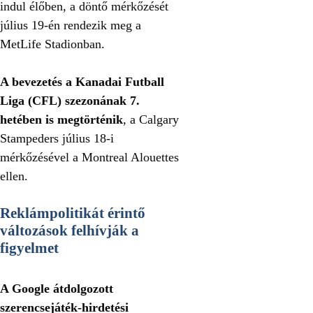
indul élőben, a döntő mérkőzését
július 19-én rendezik meg a
MetLife Stadionban.
A bevezetés a Kanadai Futball
Liga (CFL) szezonának 7.
hetében is megtörténik
, a Calgary
Stampeders július 18-i
mérkőzésével a Montreal Alouettes
ellen.
Reklámpolitikát érintő
változások felhívják a
figyelmet
A Google átdolgozott
szerencsejáték-hirdetési