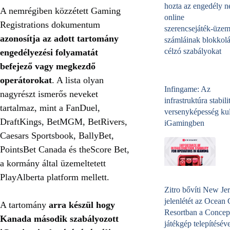
hozta az engedély né
A nemrégiben közzétett Gaming
online
Registrations dokumentum
szerencsejáték‑üzem
azonosítja az adott tartomány
számláinak blokkolá
célzó szabályokat
engedélyezési folyamatát
befejező vagy megkezdő
operátorokat
. A lista olyan
Infingame: Az
nagyrészt ismerős neveket
infrastruktúra stabili
tartalmaz, mint a FanDuel,
versenyképesség kul
DraftKings, BetMGM, BetRivers,
iGamingben
Caesars Sportsbook, BallyBet,
PointsBet Canada és theScore Bet,
a kormány által üzemeltetett
PlayAlberta platform mellett.
Zitro bővíti New Jer
jelenlétét az Ocean
A tartomány
arra készül
hogy
Resortban a Concep
Kanada második szabályozott
játékgép telepítéséve