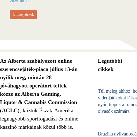
2026-06-17
Online játékok
Az Alberta szabályozott online
Legutóbbi
szerencsejáték-piaca július 13-án
cikkek
nyílik meg, miután 28
jóváhagyott operátort tettek
Túl meleg ahhoz, h
közzé az Alberta Gaming,
videojátékokat játss
Liquor & Cannabis Commission
nyári tippek a franci
(AGLC)
, köztük Észak-Amerika
olvasók számára
legnagyobb sportfogadási és online
kaszinó márkáinak közül több is.
Brazília nyilvánossá