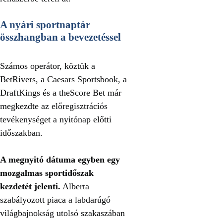
A nyári sportnaptár
összhangban a bevezetéssel
Számos operátor, köztük a
BetRivers, a Caesars Sportsbook, a
DraftKings és a theScore Bet már
megkezdte az előregisztrációs
tevékenységet a nyitónap előtti
időszakban.
A megnyitó dátuma egyben egy
mozgalmas sportidőszak
kezdetét jelenti.
Alberta
szabályozott piaca a labdarúgó
világbajnokság utolsó szakaszában