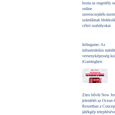
hozta az engedély né
online
szerencsejáték‑üzem
számláinak blokkolá
célzó szabályokat
Infingame: Az
infrastruktúra stabili
versenyképesség kul
iGamingben
Zitro bővíti New Jer
jelenlétét az Ocean
Resortban a Concep
játékgép telepítéséve