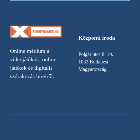
Központi iroda
Online médium a
Polgár utca 8–10.
videojátékok, online
1033 Budapest
játékok és digitális
Magyarország
szórakozás híreiről.