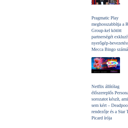
Pragmatic Play
meghosszabbítja a 
Group-kel kötött
partnerségét exkluzí
nyerőgép-bevezetéss
Mecca Bingo számá
Netflix állítólag
élőszereplős Person
sorozatot készít, ami
sem kért – Deadpoo
rendezője és a Star 
Picard írója