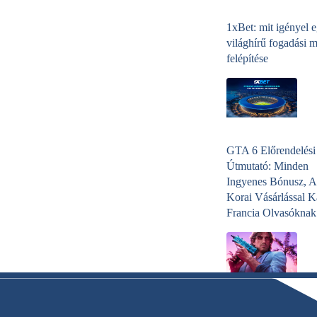
1xBet: mit igényel 
világhírű fogadási 
felépítése
GTA 6 Előrendelési
Útmutató: Minden
Ingyenes Bónusz, A
Korai Vásárlással K
Francia Olvasóknak