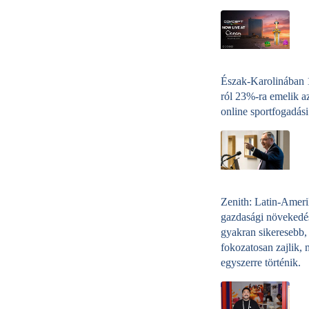
Észak-Karolinában
ról 23%-ra emelik a
online sportfogadási
Zenith: Latin-Amer
gazdasági növekedé
gyakran sikeresebb,
fokozatosan zajlik, 
egyszerre történik.