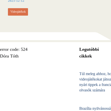
2025-12-12
Videojátékok
error code: 524
Legutóbbi
Dóra Tóth
cikkek
Túl meleg ahhoz, h
videojátékokat játss
nyári tippek a franci
olvasók számára
Brazília nyilvánossá