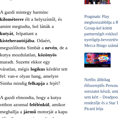
A gazdi mintegy harminc
Pragmatic Play
kilométerre
élt a helyszíntől, és
meghosszabbítja a 
amint megtudta, hol látták a
Group-kel kötött
kutyát
, felpattant a
partnerségét exkluzí
nyerőgép-bevezetéss
kisteherautójába
. Odaért,
Mecca Bingo számá
megszólította Simbát a
nevén
, de a
kutya mozdulatlan,
közönyös
maradt. Suzette ekkor egy
váratlan, mégis
logikus
kérdést tett
fel: van-e olyan hang, amelyre
Netflix állítólag
Simba mindig
felkapja
a fejét?
élőszereplős Person
sorozatot készít, ami
A gazdi elmondta, hogy a kutya
sem kért – Deadpoo
rendezője és a Star 
otthon azonnal
felélénkül
, amikor
Picard írója
meghallja a
jármű
motorját a kapu