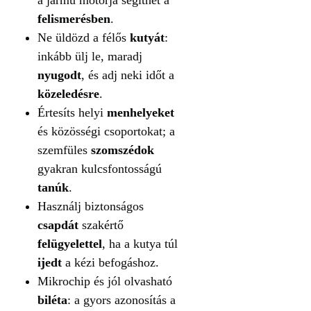
felismerésben
.
Ne üldözd a félős
kutyát
:
inkább ülj le, maradj
nyugodt
, és adj neki időt a
közeledésre
.
Értesíts helyi
menhelyeket
és közösségi csoportokat; a
szemfüles
szomszédok
gyakran kulcsfontosságú
tanúk
.
Használj biztonságos
csapdát
szakértő
felügyelettel
, ha a kutya túl
ijedt
a kézi befogáshoz.
Mikrochip és jól olvasható
biléta
: a gyors azonosítás a