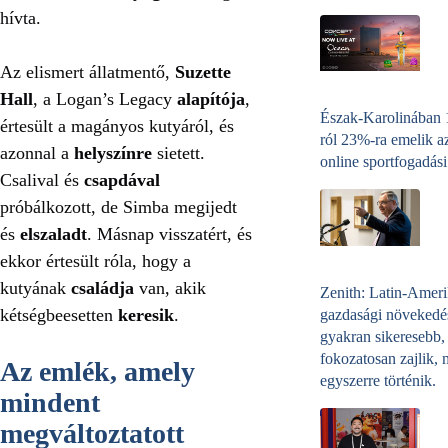
hívta.
Az elismert állatmentő,
Suzette
Hall
, a Logan’s Legacy
alapítója
,
Észak-Karolinában
értesült a magányos kutyáról, és
ról 23%-ra emelik a
azonnal a
helyszínre
sietett.
online sportfogadási
Csalival és
csapdával
próbálkozott, de Simba megijedt
és
elszaladt
. Másnap visszatért, és
ekkor értesült róla, hogy a
kutyának
családja
van, akik
Zenith: Latin-Amer
kétségbeesetten
keresik
.
gazdasági növekedé
gyakran sikeresebb,
fokozatosan zajlik, 
Az emlék, amely
egyszerre történik.
mindent
megváltoztatott