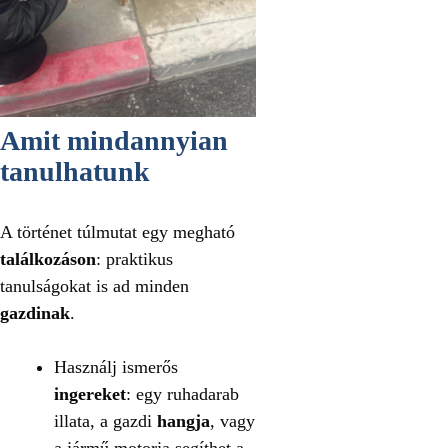
Amit mindannyian
tanulhatunk
A történet túlmutat egy megható
találkozáson
: praktikus
tanulságokat is ad minden
gazdinak
.
Használj ismerős
ingereket
: egy ruhadarab
illata, a gazdi
hangja
, vagy
a jármű motorja segíthet a