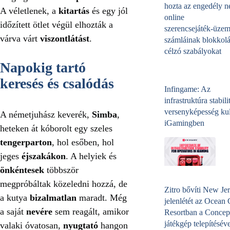
hozta az engedély né
A véletlenek, a
kitartás
és egy jól
online
időzített ötlet végül elhozták a
szerencsejáték‑üzem
várva várt
viszontlátást
.
számláinak blokkolá
célzó szabályokat
Napokig tartó
keresés és csalódás
Infingame: Az
infrastruktúra stabili
versenyképesség kul
A németjuhász keverék,
Simba
,
iGamingben
heteken át kóborolt egy szeles
tengerparton
, hol esőben, hol
jeges
éjszakákon
. A helyiek és
önkéntesek
többször
megpróbáltak közeledni hozzá, de
Zitro bővíti New Jer
a kutya
bizalmatlan
maradt. Még
jelenlétét az Ocean
a saját
nevére
sem reagált, amikor
Resortban a Concep
játékgép telepítéséve
valaki óvatosan,
nyugtató
hangon