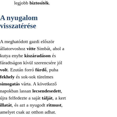
legjobb
biztosíték
.
A nyugalom
visszatérése
A meghatódott gazdi először
állatorvoshoz
vitte
Simbát, ahol a
kutya enyhe
kiszáradáson
és
fáradtságon kívül szerencsére jól
volt
. Ezután forró
fürdő
, puha
fekhely
és sok-sok türelmes
simogatás
várta. A következő
napokban lassan
lecsendesedett
,
újra felfedezte a saját
tálját
, a kert
illatát
, és azt a nyugodt
ritmust
,
amelyet csak az otthon adhat.