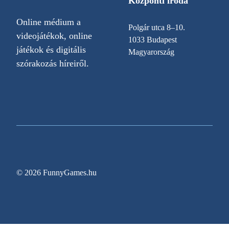
Központi iroda
Online médium a
Polgár utca 8–10.
videojátékok, online
1033 Budapest
játékok és digitális
Magyarország
szórakozás híreiről.
© 2026 FunnyGames.hu
Sitemap
Impresszum
Adatvédelem