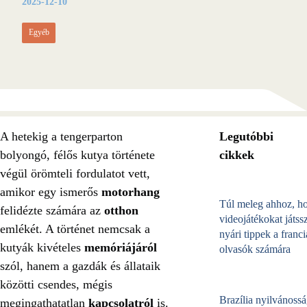
2025-12-10
Egyéb
A hetekig a tengerparton
Legutóbbi
bolyongó, félős kutya története
cikkek
végül örömteli fordulatot vett,
amikor egy ismerős
motorhang
Túl meleg ahhoz, h
felidézte számára az
otthon
videojátékokat játss
emlékét. A történet nemcsak a
nyári tippek a franci
kutyák kivételes
memóriájáról
olvasók számára
szól, hanem a gazdák és állataik
közötti csendes, mégis
Brazília nyilvánossá
megingathatatlan
kapcsolatról
is.