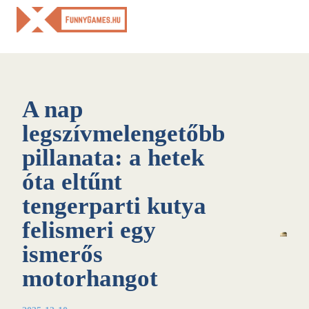
Skip
to
content
A nap
legszívmelengetőbb
pillanata: a hetek
óta eltűnt
tengerparti kutya
felismeri egy
ismerős
motorhangot