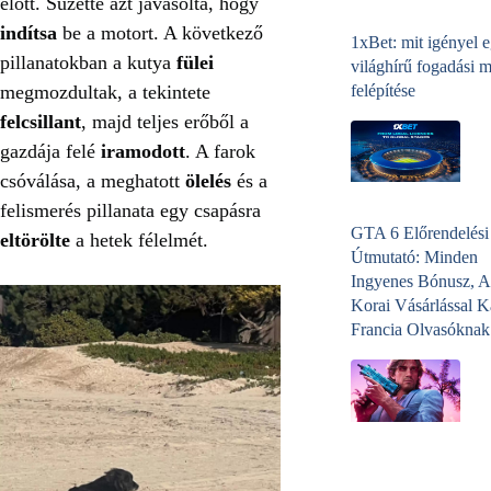
előtt. Suzette azt javasolta, hogy
indítsa
be a motort. A következő
1xBet: mit igényel 
pillanatokban a kutya
fülei
világhírű fogadási 
megmozdultak, a tekintete
felépítése
felcsillant
, majd teljes erőből a
gazdája felé
iramodott
. A farok
csóválása, a meghatott
ölelés
és a
felismerés pillanata egy csapásra
GTA 6 Előrendelési
eltörölte
a hetek félelmét.
Útmutató: Minden
Ingyenes Bónusz, A
Korai Vásárlással K
Francia Olvasóknak