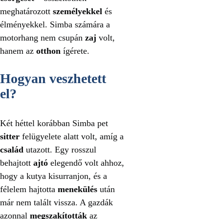
meghatározott
személyekkel
és
élményekkel. Simba számára a
motorhang nem csupán
zaj
volt,
hanem az
otthon
ígérete.
Hogyan veszhetett
el?
Két héttel korábban Simba pet
sitter
felügyelete alatt volt, amíg a
család
utazott. Egy rosszul
behajtott
ajtó
elegendő volt ahhoz,
hogy a kutya kisurranjon, és a
félelem hajtotta
menekülés
után
már nem talált vissza. A gazdák
azonnal
megszakították
az