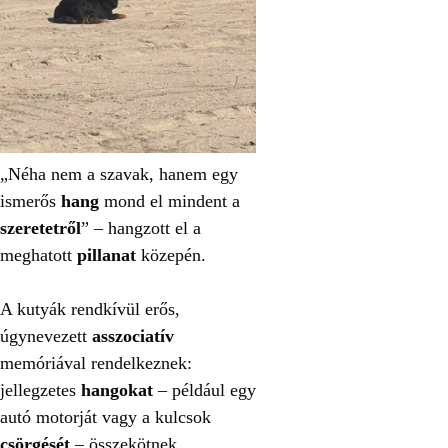
„Néha nem a szavak, hanem egy
ismerős
hang
mond el mindent a
szeretetről
” – hangzott el a
meghatott
pillanat
közepén.
A kutyák rendkívül erős,
úgynevezett
asszociatív
memóriával rendelkeznek:
jellegzetes
hangokat
– például egy
autó motorját vagy a kulcsok
csörgését
– összekötnek