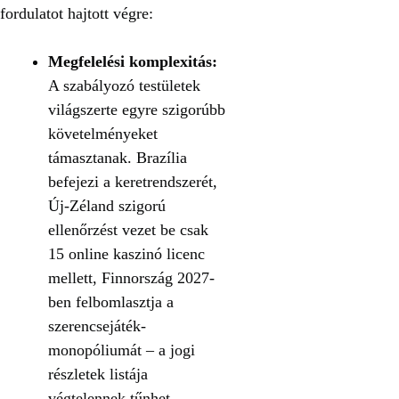
fordulatot hajtott végre:
Megfelelési komplexitás:
A szabályozó testületek
világszerte egyre szigorúbb
követelményeket
támasztanak. Brazília
befejezi a keretrendszerét,
Új-Zéland szigorú
ellenőrzést vezet be csak
15 online kaszinó licenc
mellett, Finnország 2027-
ben felbomlasztja a
szerencsejáték-
monopóliumát – a jogi
részletek listája
végtelennek tűnhet.