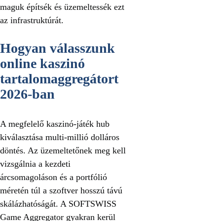
maguk építsék és üzemeltessék ezt
az infrastruktúrát.
Hogyan válasszunk
online kaszinó
tartalomaggregátort
2026-ban
A megfelelő kaszinó-játék hub
kiválasztása multi-millió dolláros
döntés. Az üzemeltetőnek meg kell
vizsgálnia a kezdeti
árcsomagoláson és a portfólió
méretén túl a szoftver hosszú távú
skálázhatóságát. A SOFTSWISS
Game Aggregator gyakran kerül