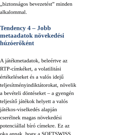
„biztonságos bevezetést” minden
alkalommal.
Tendency 4 – Jobb
metaadatok növekedési
húzóerőként
A játékmetadatok, beleértve az
RTP-címkéket, a volatilitási
értékeléseket és a valós idejű
teljesítményindiktátorokat, növelik
a bevételi döntéseket – a gyengén
teljesítő játékok helyett a valós
játékos-viselkedés alapján
cserélnek magas növekedési
potenciállal bíró címekre. Ez az
oka annak, hogy a SOFTSWISS