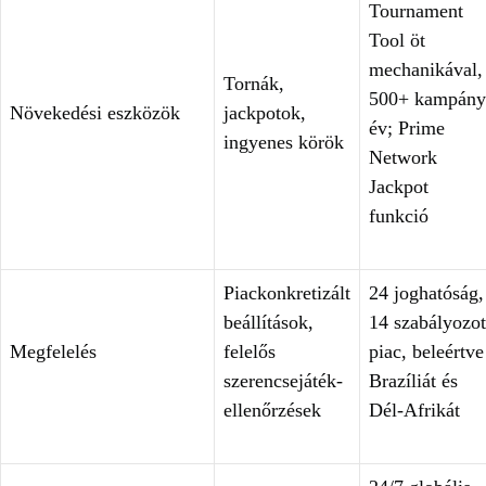
Tournament
Tool öt
mechanikával,
Tornák,
500+ kampány
Növekedési eszközök
jackpotok,
év; Prime
ingyenes körök
Network
Jackpot
funkció
Piackonkretizált
24 joghatóság,
beállítások,
14 szabályozot
Megfelelés
felelős
piac, beleértve
szerencsejáték-
Brazíliát és
ellenőrzések
Dél-Afrikát