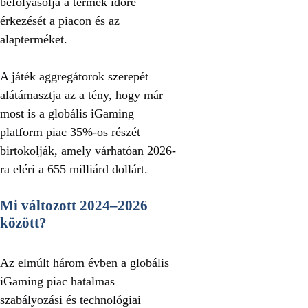
befolyásolja a termék időre
érkezését a piacon és az
alapterméket.
A játék aggregátorok szerepét
alátámasztja az a tény, hogy már
most is a globális iGaming
platform piac 35%-os részét
birtokolják, amely várhatóan 2026-
ra eléri a 655 milliárd dollárt.
Mi változott 2024–2026
között?
Az elmúlt három évben a globális
iGaming piac hatalmas
szabályozási és technológiai