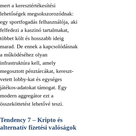
mert a keresztértékesítési
lehetőségek megsokszorozódnak:
egy sportfogadás felhasználója, aki
felfedezi a kaszinó tartalmakat,
többet költ és hosszabb ideig
marad. De ennek a kapcsolódásnak
a működéséhez olyan
infrastruktúra kell, amely
megosztott pénztárcákat, kereszt-
vetett lobby-kat és egységes
játékos-adatokat támogat. Egy
modern aggregátor ezt a
összeköttetést lehetővé teszi.
Tendency 7 – Kripto és
alternatív fizetési valóságok