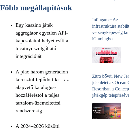
Főbb megállapítások
Infingame: Az
Egy kaszinó játék
infrastruktúra stabili
aggregátor egyetlen API-
versenyképesség kul
iGamingben
kapcsolattal helyettesíti a
tucatnyi szolgáltató
integrációját
A piac három generáción
Zitro bővíti New Jer
keresztül fejlődött ki – az
jelenlétét az Ocean
alapvető katalogus-
Resortban a Concep
hozzáféréstől a teljes
játékgép telepítéséve
tartalom-üzemeltetési
rendszerekig
A 2024–2026 közötti