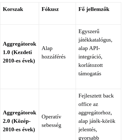
Korszak
Fókusz
Fő jellemzők
Egyszerű
játékkatalógus,
Aggregátorok
Alap
alap API-
1.0 (Kezdeti
hozzáférés
integráció,
2010-es évek)
korlátozott
támogatás
Fejlesztett back
office az
Aggregátorok
aggregátorhoz,
Operatív
2.0 (Közép-
alap játék-körök
sebesség
2010-es évek)
jelentés,
gyorsabb