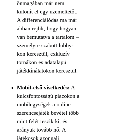
önmagában már nem
különít el egy üzemeltetőt.
A differenciálódás ma már
abban rejlik, hogy hogyan
van bemutatva a tartalom –
személyre szabott lobby-
kon keresztül, exkluzív
tornákon és adatalapú
játékkínálatokon keresztül.
Mobil-első viselkedés:
A
kulcsfontosságú piacokon a
mobilegységek a online
szerencsejáték bevétel több
mint felét teszik ki, és
arányuk tovább nő. A
játékosok azonnali