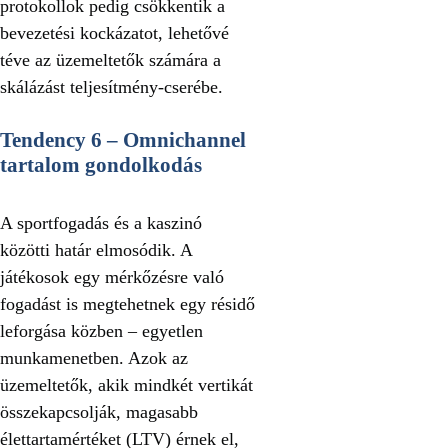
protokollok pedig csökkentik a
bevezetési kockázatot, lehetővé
téve az üzemeltetők számára a
skálázást teljesítmény-cserébe.
Tendency 6 – Omnichannel
tartalom gondolkodás
A sportfogadás és a kaszinó
közötti határ elmosódik. A
játékosok egy mérkőzésre való
fogadást is megtehetnek egy résidő
leforgása közben – egyetlen
munkamenetben. Azok az
üzemeltetők, akik mindkét vertikát
összekapcsolják, magasabb
élettartamértéket (LTV) érnek el,