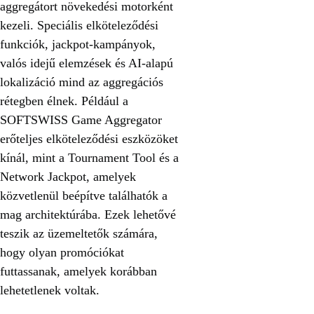
aggregátort növekedési motorként
kezeli. Speciális elköteleződési
funkciók, jackpot-kampányok,
valós idejű elemzések és AI-alapú
lokalizáció mind az aggregációs
rétegben élnek. Például a
SOFTSWISS Game Aggregator
erőteljes elköteleződési eszközöket
kínál, mint a Tournament Tool és a
Network Jackpot, amelyek
közvetlenül beépítve találhatók a
mag architektúrába. Ezek lehetővé
teszik az üzemeltetők számára,
hogy olyan promóciókat
futtassanak, amelyek korábban
lehetetlenek voltak.