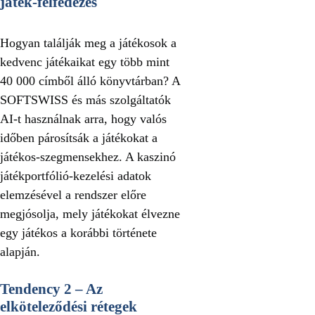
játék-felfedezés
Hogyan találják meg a játékosok a
kedvenc játékaikat egy több mint
40 000 címből álló könyvtárban? A
SOFTSWISS és más szolgáltatók
AI-t használnak arra, hogy valós
időben párosítsák a játékokat a
játékos-szegmensekhez. A kaszinó
játékportfólió-kezelési adatok
elemzésével a rendszer előre
megjósolja, mely játékokat élvezne
egy játékos a korábbi története
alapján.
Tendency 2 – Az
elköteleződési rétegek