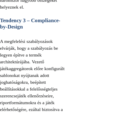
háromszor nagyobb összegeket
helyeznek el.
Tendency 3 – Compliance-
by-Design
A megfelelési szabályozások
elvárják, hogy a szabályozás be
legyen építve a termék
architektúrájába. Vezető
játékaggregátorok előre konfigurált
sablonokat nyújtanak adott
joghatóságokra, beépített
beállításokkal a felelősségteljes
szerencsejáték ellenőrzéseire,
riportformátumokra és a játék
elérhetőségére, ezáltal biztosítva a