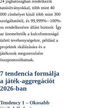
24 joghatóságban rendelkezik
tanúsítványokkal, több mint 40
000 címhelyet kínál több mint 300
szolgáltatótól, és 99,999%-–100%-
os rendelkezésre állást biztosít. Így
az üzemeltetők a kulcsfontosságú
üzleti tevékenységekre, például a
projektek skálázására és a
játékosok megszerzésére
összpontosíthatnak.
7 tendencia formálja
a játék-aggregációt
2026-ban
Tendency 1 – Okosabb