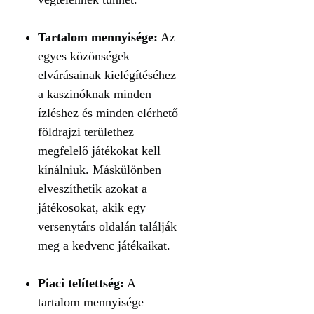
Tartalom mennyisége:
Az
egyes közönségek
elvárásainak kielégítéséhez
a kaszinóknak minden
ízléshez és minden elérhető
földrajzi területhez
megfelelő játékokat kell
kínálniuk. Máskülönben
elveszíthetik azokat a
játékosokat, akik egy
versenytárs oldalán találják
meg a kedvenc játékaikat.
Piaci telítettség:
A
tartalom mennyisége