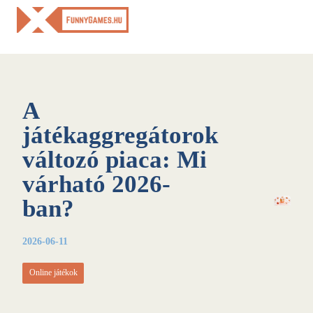
Skip
to
content
A
játékaggregátorok
változó piaca: Mi
várható 2026-
ban?
2026-06-11
Online játékok