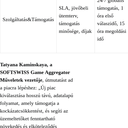
24/7 globális
SLA, jövőbeli
támogatás, 1
ütemterv,
óra első
Szolgáltatás&Támogatás
támogatás
válaszidő, 15
minősége, díjak
óra megoldási
idő
Tatyana Kaminskaya, a
SOFTSWISS Game Aggregator
Műveletek vezetője
, útmutatást ad
a piacra lépéshez: „Új piac
kiválasztása hosszú távú, adatalapú
folyamat, amely támogatja a
kockázatcsökkentést, és segíti az
üzemeltetőket fenntartható
növekedés és elköteleződés