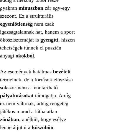
gyakran
mínuszban
zár egy-egy
szezont. Ez a strukturális
egyenlőtlenség
nem csak
igazságtalannak hat, hanem a sport
ökoszisztémáját is
gyengíti
, hiszen
tehetségek tűnnek el pusztán
anyagi
okokból
.
Az események hatalmas
bevételt
termelnek, de a források elosztása
sokszor nem a fenntartható
pályafutásokat
támogatja. Amíg
ez nem változik, addig rengeteg
játékos marad a láthatatlan
zónában
, anélkül, hogy esélye
lenne átjutni a
küszöbön
.