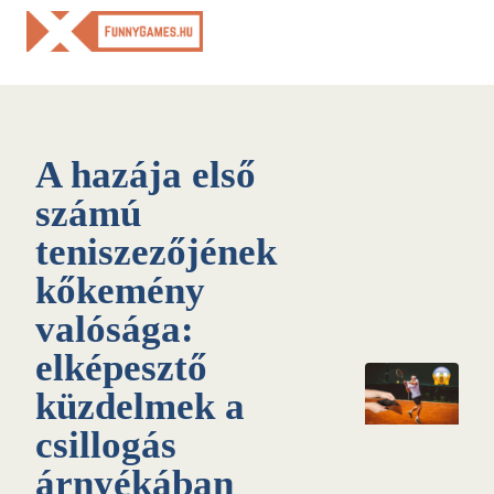
Skip
to
content
A hazája első
számú
teniszezőjének
kőkemény
valósága:
elképesztő
küzdelmek a
csillogás
árnyékában