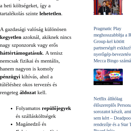
a heti költségeket, így a
tartalékolás szinte
lehetetlen
.
Pragmatic Play
A gazdasági valóság különösen
meghosszabbítja a 
kegyetlen
azoknál, akiknek nincs
Group-kel kötött
nagy szponzoruk vagy erős
partnerségét exkluzí
háttértámogatásuk
. A tenisz
nyerőgép-bevezetéss
nemcsak fizikai és mentális,
Mecca Bingo számá
hanem nagyon is komoly
pénzügyi
kihívás, ahol a
túléléshez okos tervezés és
rengeteg
áldozat
kell.
Netflix állítólag
élőszereplős Person
Folyamatos
repülőjegyek
sorozatot készít, ami
és szállásköltségek
sem kért – Deadpoo
Magánedző és
rendezője és a Star 
Picard írója