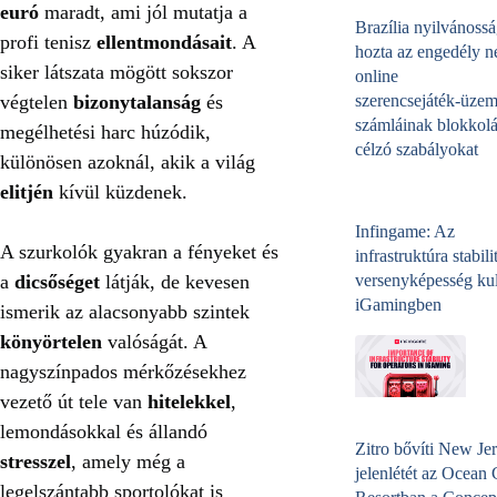
euró
maradt, ami jól mutatja a
Brazília nyilvánossá
profi tenisz
ellentmondásait
. A
hozta az engedély né
siker látszata mögött sokszor
online
végtelen
bizonytalanság
és
szerencsejáték‑üzem
számláinak blokkolá
megélhetési harc húzódik,
célzó szabályokat
különösen azoknál, akik a világ
elitjén
kívül küzdenek.
Infingame: Az
A szurkolók gyakran a fényeket és
infrastruktúra stabili
a
dicsőséget
látják, de kevesen
versenyképesség kul
iGamingben
ismerik az alacsonyabb szintek
könyörtelen
valóságát. A
nagyszínpados mérkőzésekhez
vezető út tele van
hitelekkel
,
lemondásokkal és állandó
Zitro bővíti New Jer
stresszel
, amely még a
jelenlétét az Ocean
legelszántabb sportolókat is