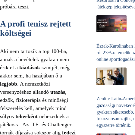
Resortban a Concep
próbára teszi.
játékgép telepítéséve
A profi tenisz rejtett
költségei
Észak-Karolinában
Aki nem tartozik a top 100-ba,
ról 23%-ra emelik a
annak a bevételek gyakran nem
online sportfogadási
érik el a
kiadások
szintjét, még
akkor sem, ha hazájában ő a
legjobb
. A nemzetközi
versenyzéshez állandó
utazás
,
Zenith: Latin-Amer
edzők, fizioterápia és minőségi
gazdasági növekedé
felszerelés kell, amelyek mind
gyakran sikeresebb,
súlyos
teherként
nehezednek a
fokozatosan zajlik, 
játékosra. Az ITF- és Challenger-
egyszerre történik.
tornák díjazása sokszor alig
fedezi