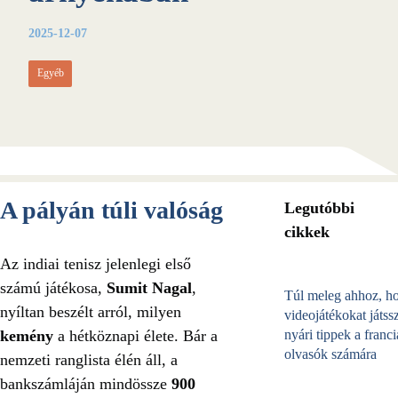
2025-12-07
Egyéb
A pályán túli valóság
Legutóbbi
cikkek
Az indiai tenisz jelenlegi első
számú játékosa,
Sumit Nagal
,
Túl meleg ahhoz, h
nyíltan beszélt arról, milyen
videojátékokat játss
kemény
a hétköznapi élete. Bár a
nyári tippek a franci
olvasók számára
nemzeti ranglista élén áll, a
bankszámláján mindössze
900