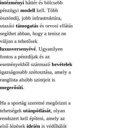
intézményi
háttér és bölcsebb
pénzügyi
modell
kell. Több
ösztöndíj, jobb infrastruktúra,
utazási
támogatás
és orvosi ellátás
segíthet abban, hogy a tenisz ne
váljon a tehetősek
luxusversenyévé
. Ugyanilyen
fontos a pénzdíjak és az
eseményekből származó
bevételek
igazságosabb szétosztása, amely a
ranglista alsóbb szintjeit is
megerősíti
.
Ha a sportág szeretné megőrizni a
tehetségek
utánpótlását
, olyan
rendszert kell építeni, amely az
első lépések
idején
is védőhálót