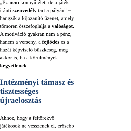
„Ez
nem
könnyű élet, de a játék
iránti
szenvedély
tart a pályán” –
hangzik a kijózanító üzenet, amely
tömören összefoglalja a
valóságot
.
A motiváció gyakran nem a pénz,
hanem a verseny, a
fejlődés
és a
hazát képviselő büszkeség, még
akkor is, ha a körülmények
kegyetlenek
.
Intézményi támasz és
tisztességes
újraelosztás
Ahhoz, hogy a feltörekvő
játékosok ne vesszenek el, erősebb