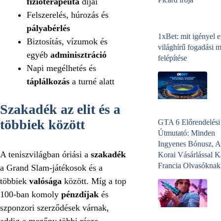
fizioterapeuta
díjai
Felszerelés, húrozás és
pályabérlés
1xBet: mit igényel 
Biztosítás, vízumok és
világhírű fogadási 
egyéb
adminisztráció
felépítése
Napi megélhetés és
táplálkozás
a turné alatt
Szakadék az elit és a
többiek között
GTA 6 Előrendelési
Útmutató: Minden
Ingyenes Bónusz, A
A teniszvilágban óriási a
szakadék
Korai Vásárlással K
Francia Olvasóknak
a Grand Slam-játékosok és a
többiek
valósága
között. Míg a top
100-ban komoly
pénzdíjak
és
szponzori szerződések várnak,
addig a mezőny többi része