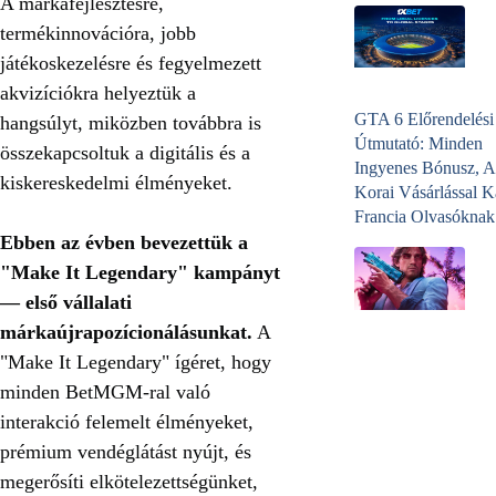
A márkafejlesztésre,
termékinnovációra, jobb
játékoskezelésre és fegyelmezett
akvizíciókra helyeztük a
GTA 6 Előrendelési
hangsúlyt, miközben továbbra is
Útmutató: Minden
összekapcsoltuk a digitális és a
Ingyenes Bónusz, A
kiskereskedelmi élményeket.
Korai Vásárlással K
Francia Olvasóknak
Ebben az évben bevezettük a
"Make It Legendary" kampányt
— első vállalati
márkaújrapozícionálásunkat.
A
"Make It Legendary" ígéret, hogy
minden BetMGM-ral való
interakció felemelt élményeket,
prémium vendéglátást nyújt, és
megerősíti elkötelezettségünket,