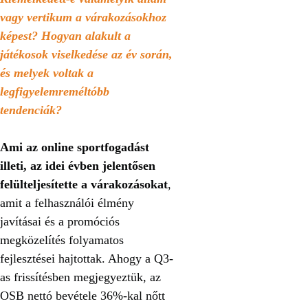
vagy vertikum a várakozásokhoz
képest? Hogyan alakult a
játékosok viselkedése az év során,
és melyek voltak a
legfigyelemreméltóbb
tendenciák?
Ami az online sportfogadást
illeti, az idei évben jelentősen
felülteljesítette a várakozásokat
,
amit a felhasználói élmény
javításai és a promóciós
megközelítés folyamatos
fejlesztései hajtottak. Ahogy a Q3-
as frissítésben megjegyeztük, az
OSB nettó bevétele 36%-kal nőtt