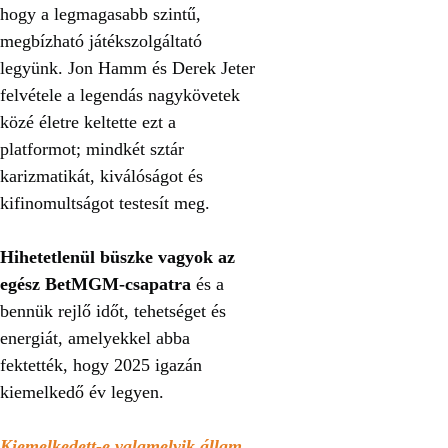
hogy a legmagasabb szintű,
megbízható játékszolgáltató
legyünk. Jon Hamm és Derek Jeter
felvétele a legendás nagykövetek
közé életre keltette ezt a
platformot; mindkét sztár
karizmatikát, kiválóságot és
kifinomultságot testesít meg.
Hihetetlenül büszke vagyok az
egész BetMGM-csapatra
és a
bennük rejlő időt, tehetséget és
energiát, amelyekkel abba
fektették, hogy 2025 igazán
kiemelkedő év legyen.
Kiemelkedett-e valamelyik állam