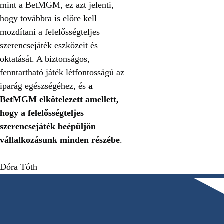
mint a BetMGM, ez azt jelenti,
hogy továbbra is előre kell
mozdítani a felelősségteljes
szerencsejáték eszközeit és
oktatását. A biztonságos,
fenntartható játék létfontosságú az
iparág egészségéhez, és
a
BetMGM elkötelezett amellett,
hogy a felelősségteljes
szerencsejáték beépüljön
vállalkozásunk minden részébe
.
Dóra Tóth