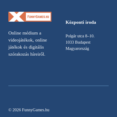
Központi iroda
Online médium a
Polgár utca 8–10.
videojátékok, online
1033 Budapest
játékok és digitális
Magyarország
szórakozás híreiről.
© 2026 FunnyGames.hu