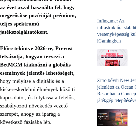
az évet azzal használta fel, hogy
megerősítse pozícióját prémium,
Infingame: Az
teljes spektrumú
infrastruktúra stabili
játékszolgáltatóként
.
versenyképesség kul
iGamingben
Előre tekintve 2026-re, Prevost
felvázolja, hogyan tervezi a
BetMGM kiaknázni a globális
események jelentős lehetőségeit
,
Zitro bővíti New Jer
hogy mélyítse a digitális és a
jelenlétét az Ocean
kiskereskedelmi élmények közötti
Resortban a Concep
kapcsolatot, és folytassa a felelős,
játékgép telepítéséve
szabályozott növekedés vezető
szerepét, ahogy az iparág a
következő fázisába lép.