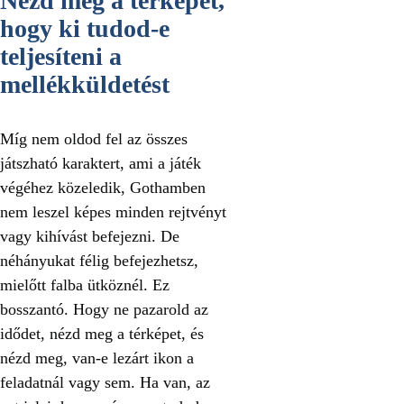
Nézd meg a térképet,
hogy ki tudod-e
teljesíteni a
mellékküldetést
Míg nem oldod fel az összes
játszható karaktert, ami a játék
végéhez közeledik, Gothamben
nem leszel képes minden rejtvényt
vagy kihívást befejezni. De
néhányukat félig befejezhetsz,
mielőtt falba ütköznél. Ez
bosszantó. Hogy ne pazarold az
idődet, nézd meg a térképet, és
nézd meg, van-e lezárt ikon a
feladatnál vagy sem. Ha van, az