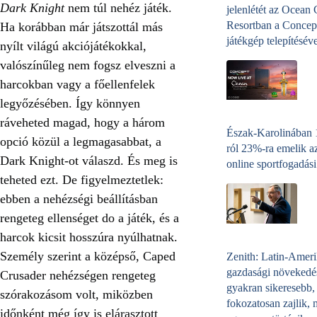
Dark Knight
nem túl nehéz játék.
jelenlétét az Ocean
Resortban a Concep
Ha korábban már játszottál más
játékgép telepítéséve
nyílt világú akciójátékokkal,
valószínűleg nem fogsz elveszni a
harcokban vagy a főellenfelek
legyőzésében. Így könnyen
ráveheted magad, hogy a három
Észak-Karolinában
opció közül a legmagasabbat, a
ról 23%-ra emelik a
Dark Knight-ot válaszd. És meg is
online sportfogadási
teheted ezt. De figyelmeztetlek:
ebben a nehézségi beállításban
rengeteg ellenséget do a játék, és a
harcok kicsit hosszúra nyúlhatnak.
Személy szerint a középső, Caped
Zenith: Latin-Amer
gazdasági növekedé
Crusader nehézségen rengeteg
gyakran sikeresebb,
szórakozásom volt, miközben
fokozatosan zajlik, 
időnként még így is elárasztott