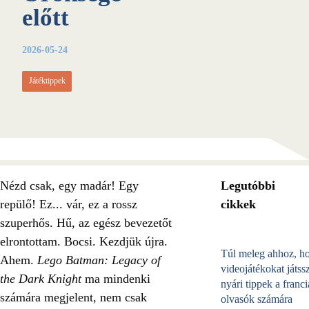
előtt
2026-05-24
Játéktippek
Nézd csak, egy madár! Egy
Legutóbbi
repülő! Ez... vár, ez a rossz
cikkek
szuperhős. Hű, az egész bevezetőt
elrontottam. Bocsi. Kezdjük újra.
Túl meleg ahhoz, h
Ahem.
Lego Batman: Legacy of
videojátékokat játss
the Dark Knight
ma mindenki
nyári tippek a franci
számára megjelent, nem csak
olvasók számára