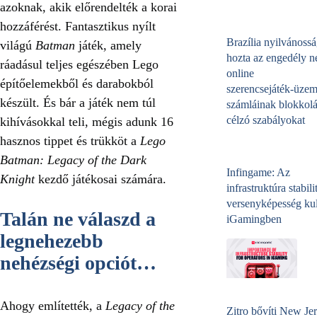
azoknak, akik előrendelték a korai
hozzáférést. Fantasztikus nyílt
Brazília nyilvánossá
világú
Batman
játék, amely
hozta az engedély né
ráadásul teljes egészében Lego
online
építőelemekből és darabokból
szerencsejáték‑üzem
készült. És bár a játék nem túl
számláinak blokkolá
célzó szabályokat
kihívásokkal teli, mégis adunk 16
hasznos tippet és trükköt a
Lego
Batman: Legacy of the Dark
Infingame: Az
Knight
kezdő játékosai számára.
infrastruktúra stabili
versenyképesség kul
Talán ne válaszd a
iGamingben
legnehezebb
nehézségi opciót…
Ahogy említették, a
Legacy of the
Zitro bővíti New Jer