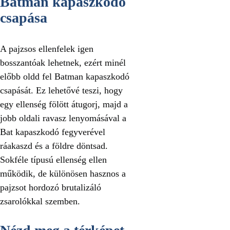
Batman kapaszkodó
csapása
A pajzsos ellenfelek igen
bosszantóak lehetnek, ezért minél
előbb oldd fel Batman kapaszkodó
csapását. Ez lehetővé teszi, hogy
egy ellenség fölött átugorj, majd a
jobb oldali ravasz lenyomásával a
Bat kapaszkodó fegyverével
ráakaszd és a földre döntsad.
Sokféle típusú ellenség ellen
működik, de különösen hasznos a
pajzsot hordozó brutalizáló
zsarolókkal szemben.