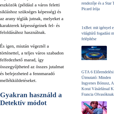
rendezője és a Star 
eszközök (például a város feletti
Picard írója
sikláshoz szükséges képesség) és
az arany téglák jutnak, melyeket a
karakterek képességeinek fel- és
1xBet: mit igényel 
feloldásához használnak.
világhírű fogadási 
felépítése
És igen, miután végeztél a
történettel, a teljes város szabadon
felfedezhető marad, így
összegyűjtheted az összes jutalmat
GTA 6 Előrendelési
és befejezheted a fennmaradó
Útmutató: Minden
mellékküldetéseket.
Ingyenes Bónusz, A
Korai Vásárlással K
Gyakran használd a
Francia Olvasóknak
Detektív módot