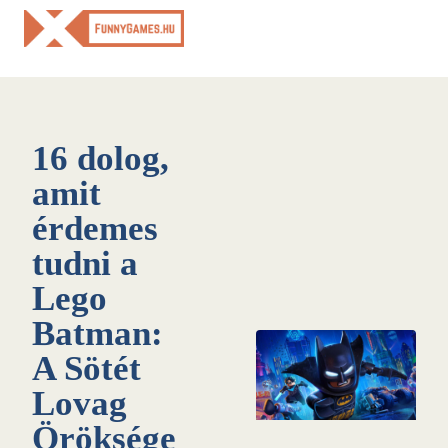
Skip
to
content
16 dolog,
amit
érdemes
tudni a
Lego
Batman:
A Sötét
Lovag
Öröksége