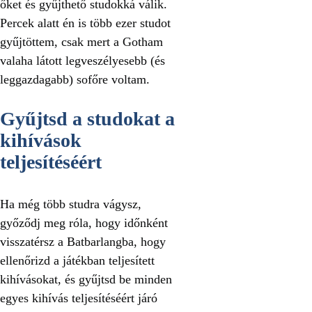
őket és gyűjthető studokká válik.
Percek alatt én is több ezer studot
gyűjtöttem, csak mert a Gotham
valaha látott legveszélyesebb (és
leggazdagabb) sofőre voltam.
Gyűjtsd a studokat a
kihívások
teljesítéséért
Ha még több studra vágysz,
győződj meg róla, hogy időnként
visszatérsz a Batbarlangba, hogy
ellenőrizd a játékban teljesített
kihívásokat, és gyűjtsd be minden
egyes kihívás teljesítéséért járó