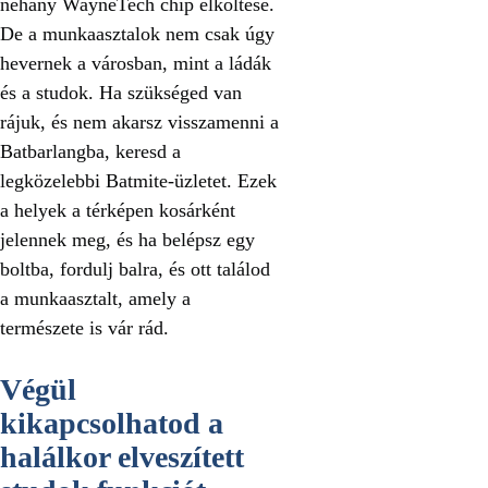
néhány WayneTech chip elköltése.
De a munkaasztalok nem csak úgy
hevernek a városban, mint a ládák
és a studok. Ha szükséged van
rájuk, és nem akarsz visszamenni a
Batbarlangba, keresd a
legközelebbi Batmite-üzletet. Ezek
a helyek a térképen kosárként
jelennek meg, és ha belépsz egy
boltba, fordulj balra, és ott találod
a munkaasztalt, amely a
természete is vár rád.
Végül
kikapcsolhatod a
halálkor elveszített