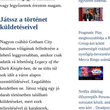
egyszerre történik.
vagy legyőzetnek éreztem magam.
Játssz a történet
küldetéseivel
Pragmatic Play
meghosszabbítja a 
Nagyon csábító Gotham City
Group-kel kötött
hatalmas világának felfedezése a
partnerségét exkluzí
nyerőgép-bevezetéss
lehető leggyorsabban, amikor csak
Mecca Bingo számá
adatik rá lehetőség
Legacy of the
Dark Knight
-ben, de ne tölts túl
sok időt a város alapos
szemlélődésével. Legalábbis
kezdetben ne. Játssz végig egy jó
Netflix állítólag
darab történetben található
élőszereplős Person
küldetéseket, mert ezek
sorozatot készít, ami
teljesítésével új karakterek,
sem kért – Deadpoo