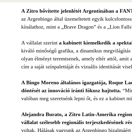
A Zitro bővítette jelenlétét Argentínában a FAN
az Argenbingo által üzemeltetett egyik kulcsfontos
kínálathoz, mint a „Brave Dragon” és a „Lion Falls
A vállalat szerint
a kabinett kiemelkedik a spekta
kiváló minőségű grafika, a dinamikus megvilágítá
olyan élményt teremtsenek, amely eltér attól, amit 
cím a saját színpalettáját és vizuális identitását visel
A Bingo Moreno általános igazgatója, Roque Lacq
döntését az innováció iránti fókusz hajtotta.
“Min
valóban meg szeretnénk lepni őt, és ez a kabinet 
Alejandra Burato, a Zitro Latin-Amerika regionál
vállalat szélesebb regionális terjeszkedésének ré
voltak. Hálásak vagyunk az Argenbingo bizalmáért