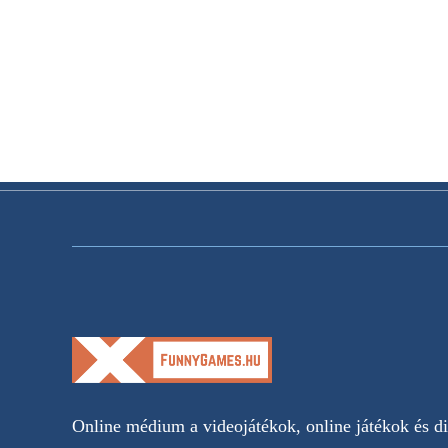
Online médium a videojátékok, online játékok és dig