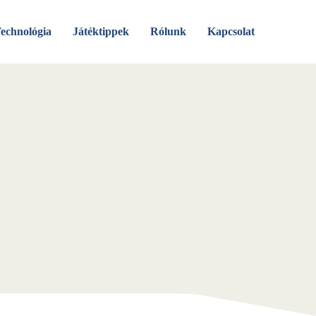
echnológia
Játéktippek
Rólunk
Kapcsolat