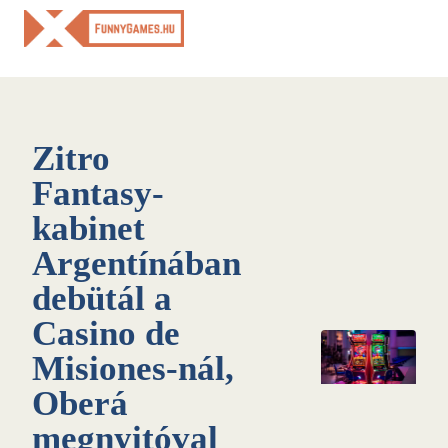
Skip
to
content
Zitro
Fantasy-
kabinet
Argentínában
debütál a
Casino de
Misiones-nál,
Oberá
megnyitóval