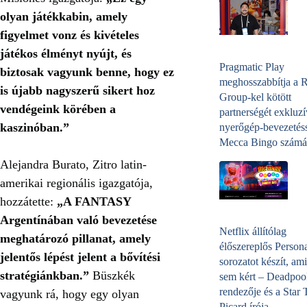
olyan játékkabin, amely
figyelmet vonz és kivételes
játékos élményt nyújt, és
Pragmatic Play
biztosak vagyunk benne, hogy ez
meghosszabbítja a 
is újabb nagyszerű sikert hoz
Group-kel kötött
vendégeink körében a
partnerségét exkluzí
kaszinóban.”
nyerőgép-bevezetéss
Mecca Bingo számá
Alejandra Burato, Zitro latin-
amerikai regionális igazgatója,
hozzátette:
„A FANTASY
Argentínában való bevezetése
Netflix állítólag
meghatározó pillanat, amely
élőszereplős Person
jelentős lépést jelent a bővítési
sorozatot készít, ami
stratégiánkban.”
Büszkék
sem kért – Deadpoo
rendezője és a Star 
vagyunk rá, hogy egy olyan
Picard írója