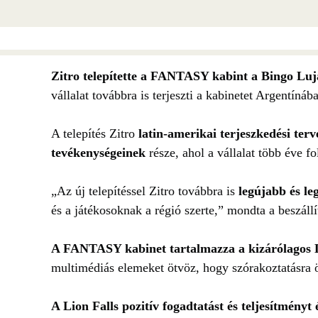
Zitro telepítette a FANTASY kabint a Bingo Lu
vállalat továbbra is terjeszti a kabinetet Argentíná
A telepítés Zitro
latin-amerikai terjeszkedési ter
tevékenységeinek
része, ahol a vállalat több éve 
„Az új telepítéssel Zitro továbbra is
legújabb és le
és a játékosoknak a régió szerte,” mondta a beszállí
A FANTASY kabinet tartalmazza a kizárólagos Li
multimédiás elemeket ötvöz, hogy szórakoztatásra ö
A Lion Falls pozitív fogadtatást és teljesítményt