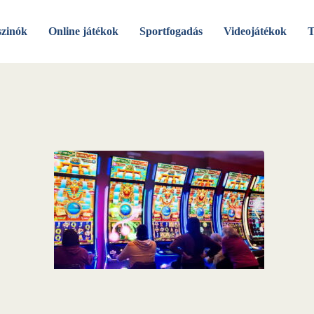
szinók
Online játékok
Sportfogadás
Videojátékok
T