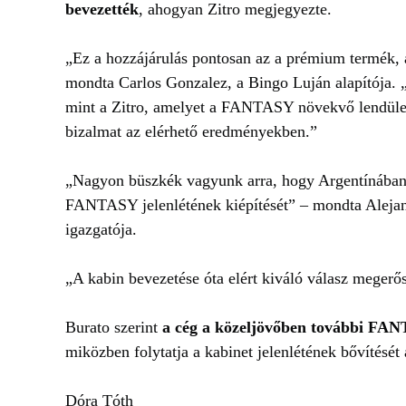
bevezették
, ahogyan Zitro megjegyezte.
„Ez a hozzájárulás pontosan az a prémium termék, 
mondta Carlos Gonzalez, a Bingo Luján alapítója. 
mint a Zitro, amelyet a FANTASY növekvő lendület
bizalmat az elérhető eredményekben.”
„Nagyon büszkék vagyunk arra, hogy Argentínában o
FANTASY jelenlétének kiépítését” – mondta Alejandr
igazgatója.
„A kabin bevezetése óta elért kiváló válasz megerősí
Burato szerint
a cég a közeljövőben további FANT
miközben folytatja a kabinet jelenlétének bővítését 
Dóra Tóth