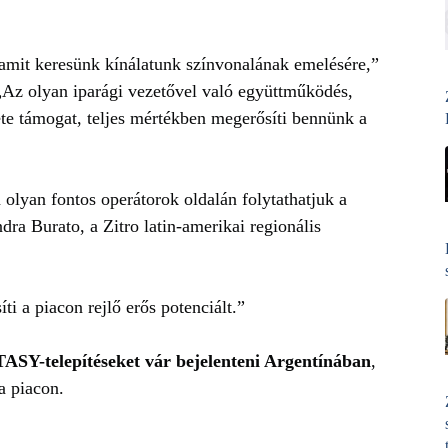
amit keresünk kínálatunk színvonalának emelésére,”
„Az olyan iparági vezetővel való együttműködés,
e támogat, teljes mértékben megerősíti bennünk a
lyan fontos operátorok oldalán folytathatjuk a
a Burato, a Zitro latin-amerikai regionális
ti a piacon rejlő erős potenciált.”
ASY-telepítéseket vár bejelenteni Argentínában
,
a piacon.