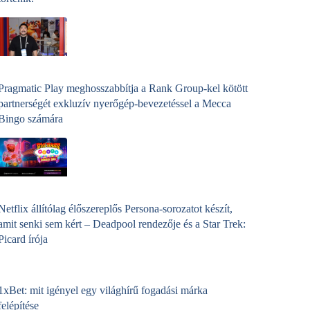
Pragmatic Play meghosszabbítja a Rank Group-kel kötött
partnerségét exkluzív nyerőgép-bevezetéssel a Mecca
Bingo számára
Netflix állítólag élőszereplős Persona-sorozatot készít,
amit senki sem kért – Deadpool rendezője és a Star Trek:
Picard írója
1xBet: mit igényel egy világhírű fogadási márka
felépítése