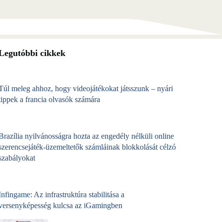
Legutóbbi cikkek
Túl meleg ahhoz, hogy videojátékokat játsszunk – nyári
tippek a francia olvasók számára
Brazília nyilvánosságra hozta az engedély nélküli online
szerencsejáték‑üzemeltetők számláinak blokkolását célzó
szabályokat
Infingame: Az infrastruktúra stabilitása a
versenyképesség kulcsa az iGamingben