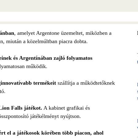
jánban
, amelyet Argentone üzemeltet, miközben a
ban, miután a közelmúltban piacra dobta.
veinek és Argentínában zajló folyamatos
folyamatosan működik.
ginnovatívabb termékeit
szállítja a működtetőknek
tó.
on Falls játékot.
A kabinet grafikai és
sszpontosító játékélményt nyújtson.
 ért el a játékosok körében több piacon, ahol