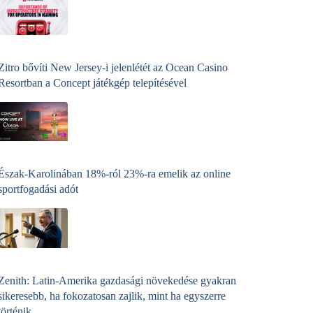
Zitro bővíti New Jersey-i jelenlétét az Ocean Casino
Resortban a Concept játékgép telepítésével
Észak-Karolinában 18%-ról 23%-ra emelik az online
sportfogadási adót
Zenith: Latin-Amerika gazdasági növekedése gyakran
sikeresebb, ha fokozatosan zajlik, mint ha egyszerre
történik.