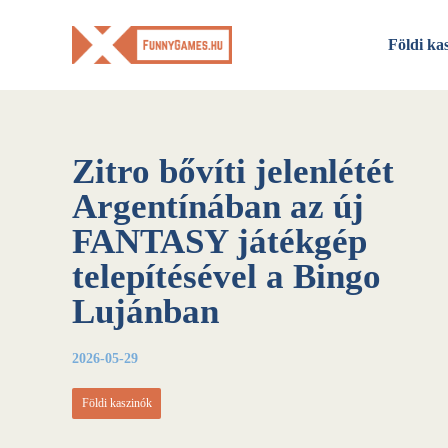
Skip
to
Földi ka
content
Zitro bővíti jelenlétét
Argentínában az új
FANTASY játékgép
telepítésével a Bingo
Lujánban
2026-05-29
Földi kaszinók