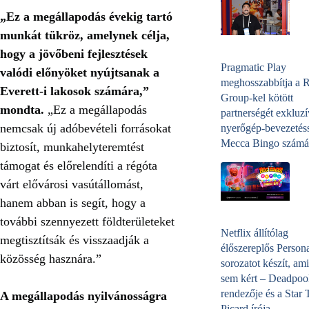
„Ez a megállapodás évekig tartó
munkát tükröz, amelynek célja,
hogy a jövőbeni fejlesztések
Pragmatic Play
valódi előnyöket nyújtsanak a
meghosszabbítja a 
Everett-i lakosok számára,”
Group-kel kötött
mondta.
„Ez a megállapodás
partnerségét exkluzí
nemcsak új adóbevételi forrásokat
nyerőgép-bevezetéss
Mecca Bingo számá
biztosít, munkahelyteremtést
támogat és előrelendíti a régóta
várt elővárosi vasútállomást,
hanem abban is segít, hogy a
további szennyezett földterületeket
Netflix állítólag
megtisztítsák és visszaadják a
élőszereplős Person
közösség hasznára.”
sorozatot készít, ami
sem kért – Deadpoo
rendezője és a Star 
A megállapodás nyilvánosságra
Picard írója