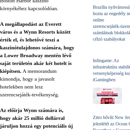
Boston Harbor kaszinó
Brazília nyilvánossá
környékéhez kapcsolódóan.
hozta az engedély né
online
A megállapodást az Everett
szerencsejáték‑üzem
város és a Wynn Resorts között
számláinak blokkolá
célzó szabályokat
érték el, és lehetővé teszi a
kaszinótulajdonos számára, hogy
a Lower Broadway mentén lévő
Infingame: Az
saját területén akár két hotelt is
infrastruktúra stabili
kiépítsen.
A memorandum
versenyképesség kul
kimondja, hogy a javasolt
iGamingben
hotelekben nem lesz
szerencsejáték-tevékenység.
Az előírja Wynn számára is,
Zitro bővíti New Jer
hogy akár 25 millió dollárral
jelenlétét az Ocean
járuljon hozzá egy potenciális új