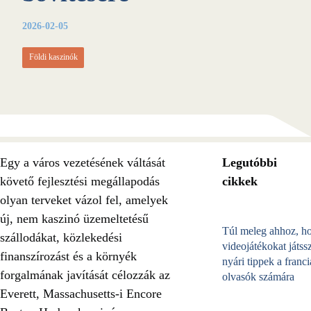
2026-02-05
Földi kaszinók
Egy a város vezetésének váltását
Legutóbbi
követő fejlesztési megállapodás
cikkek
olyan terveket vázol fel, amelyek
új, nem kaszinó üzemeltetésű
Túl meleg ahhoz, h
szállodákat, közlekedési
videojátékokat játss
finanszírozást és a környék
nyári tippek a franci
forgalmának javítását célozzák az
olvasók számára
Everett, Massachusetts-i Encore