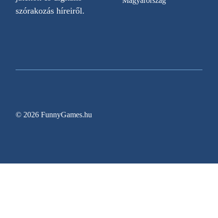
Magyarország
szórakozás híreiről.
© 2026 FunnyGames.hu
Sitemap
Impresszum
Adatvédelem
Oldal információk
Egy régóta várt videojáték végre megjelenési dát
Gyerekkori Nintendoját elővéve ez a harmincas n
Zitro bővíti New Jersey-i jelenlétét az Ocean Cas