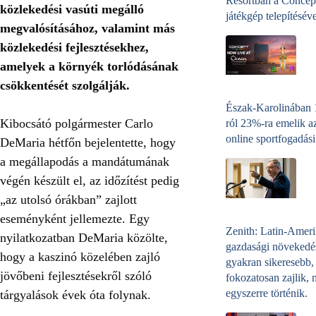
Resortban a Concep
közlekedési vasúti megálló
játékgép telepítéséve
megvalósításához, valamint más
közlekedési fejlesztésekhez,
amelyek a környék torlódásának
csökkentését szolgálják.
Észak-Karolinában
Kibocsátó polgármester Carlo
ról 23%-ra emelik a
online sportfogadási
DeMaria hétfőn bejelentette, hogy
a megállapodás a mandátumának
végén készült el, az időzítést pedig
„az utolsó órákban” zajlott
eseményként jellemezte. Egy
Zenith: Latin-Amer
nyilatkozatban DeMaria közölte,
gazdasági növekedé
hogy a kaszinó közelében zajló
gyakran sikeresebb,
jövőbeni fejlesztésekről szóló
fokozatosan zajlik, 
egyszerre történik.
tárgyalások évek óta folynak.