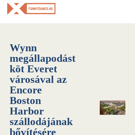
Skip
to
content
Wynn
megállapodást
köt Everet
városával az
Encore
Boston
Harbor
szállodájának
bővítésére