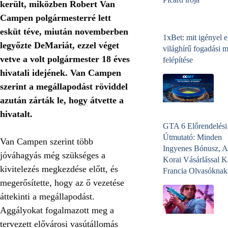
került, miközben Robert Van
Campen polgármesterré lett
esküt téve, miután novemberben
1xBet: mit igényel 
legyőzte DeMariát, ezzel véget
világhírű fogadási 
vetve a volt polgármester 18 éves
felépítése
hivatali idejének. Van Campen
szerint a megállapodást röviddel
azután zárták le, hogy átvette a
hivatalt.
GTA 6 Előrendelési
Útmutató: Minden
Van Campen szerint több
Ingyenes Bónusz, A
jóváhagyás még szükséges a
Korai Vásárlással K
kivitelezés megkezdése előtt, és
Francia Olvasóknak
megerősítette, hogy az ő vezetése
áttekinti a megállapodást.
Aggályokat fogalmazott meg a
tervezett elővárosi vasútállomás